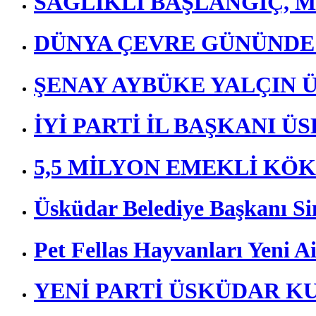
SAĞLIKLI BAŞLANGIÇ, M
DÜNYA ÇEVRE GÜNÜND
ŞENAY AYBÜKE YALÇIN 
İYİ PARTİ İL BAŞKANI 
5,5 MİLYON EMEKLİ KÖ
Üsküdar Belediye Başkanı Si
Pet Fellas Hayvanları Yeni Ai
YENİ PARTİ ÜSKÜDAR K