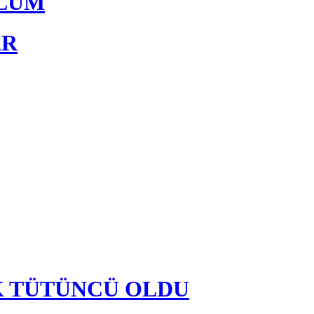
PLUM
AR
K TÜTÜNCÜ OLDU