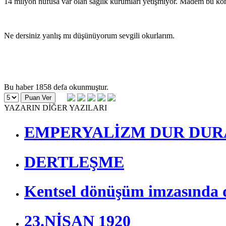
14 milyon nüfusa var olan sağlık kurumları yetişmiyor. Madem bu konu
Ne dersiniz yanlış mı düşünüyorum sevgili okurlarım.
Bu haber 1858 defa okunmuştur.
YAZARIN DİĞER YAZILARI
EMPERYALİZM DUR DUR
DERTLEŞME
Kentsel dönüşüm imzasında d
23.NİSAN 1920