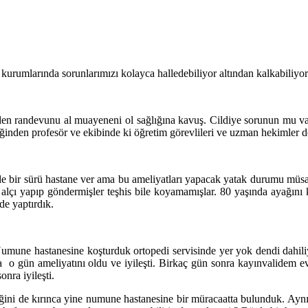
ık kurumlarında sorunlarımızı kolayca halledebiliyor altından kalkabiliyo
den randevunu al muayeneni ol sağlığına kavuş. Cildiye sorunun mu va
inden profesör ve ekibinde ki öğretim görevlileri ve uzman hekimler d
e bir sürü hastane ver ama bu ameliyatları yapacak yatak durumu müsai
lçı yapıp göndermişler teşhis bile koyamamışlar. 80 yaşında ayağını 
de yaptırdık.
une hastanesine koşturduk ortopedi servisinde yer yok dendi dahiliye 4
ada o gün ameliyatını oldu ve iyileşti. Birkaç gün sonra kayınvalidem
nra iyileşti.
ini de kırınca yine numune hastanesine bir müracaatta bulunduk. Aynı t