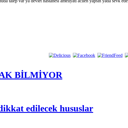
da talep var ya devlet hastanesi ameliyatı acilen yapsın yada sevk eder
AK BİLMİYOR
ikkat edilecek hususlar