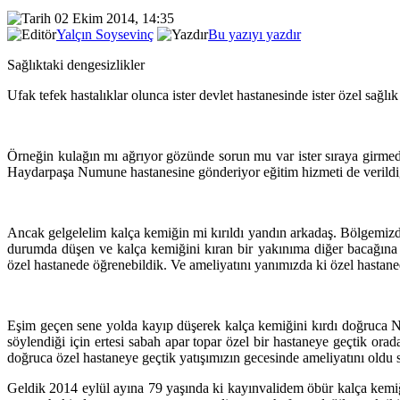
02 Ekim 2014, 14:35
Yalçın Soysevinç
Bu yazıyı yazdır
Sağlıktaki dengesizlikler
Ufak tefek hastalıklar olunca ister devlet hastanesinde ister özel sağl
Örneğin kulağın mı ağrıyor gözünde sorun mu var ister sıraya girme
Haydarpaşa Numune hastanesine gönderiyor eğitim hizmeti de verildiğ
Ancak gelgelelim kalça kemiğin mi kırıldı yandın arkadaş. Bölgemizd
durumda düşen ve kalça kemiğini kıran bir yakınıma diğer bacağına a
özel hastanede öğrenebildik. Ve ameliyatını yanımızda ki özel hastane
Eşim geçen sene yolda kayıp düşerek kalça kemiğini kırdı doğruca Num
söylendiği için ertesi sabah apar topar özel bir hastaneye geçtik or
doğruca özel hastaneye geçtik yatışımızın gecesinde ameliyatını oldu so
Geldik 2014 eylül ayına 79 yaşında ki kayınvalidem öbür kalça kemiğ