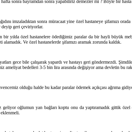
 hafta sonra bayramdan sonra yapabiliriz demezler mi ? Böyle bir hasta
kağıdını imzaladıktan sonra müracaat yine özel hastaneye şifamızı ora
deyip geri çeviriyorlar.
n bir yılda özel hastanelere ödediğimiz paralar da bir hayli büyük me
i alamadık. Ve özel hastanelerde şifamızı aramak zorunda kaldık.
tları gece bile çalışarak yapardı ve hastayı geri göndermezdi. Şimdile
z ameliyat bedelleri 3-5 bin lira arasında değişiyor ama devletin bu ra
üvencemiz olduğu halde bu kadar paralar ödemek açıkçası ağrıma gidiyo
 geliyor oğlumun yan bağları koptu onu da yaptıramadık gittik özel d
 eklenmeli.