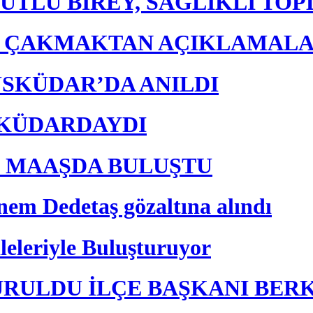
UTLU BİREY, SAĞLIKLI TO
E ÇAKMAKTAN AÇIKLAMAL
ÜSKÜDAR’DA ANILDI
ÜSKÜDARDAYDI
K MAAŞDA BULUŞTU
nem Dedetaş gözaltına alındı
leleriyle Buluşturuyor
URULDU İLÇE BAŞKANI BER