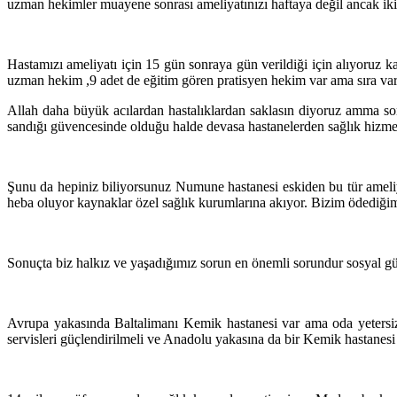
uzman hekimler muayene sonrası ameliyatınızı haftaya değil ancak iki
Hastamızı ameliyatı için 15 gün sonraya gün verildiği için alıyoruz 
uzman hekim ,9 adet de eğitim gören pratisyen hekim var ama sıra var 
Allah daha büyük acılardan hastalıklardan saklasın diyoruz amma so
sandığı güvencesinde olduğu halde devasa hastanelerden sağlık hizmet
Şunu da hepiniz biliyorsunuz Numune hastanesi eskiden bu tür ameliya
heba oluyor kaynaklar özel sağlık kurumlarına akıyor. Bizim ödediğimi
Sonuçta biz halkız ve yaşadığımız sorun en önemli sorundur sosyal g
Avrupa yakasında Baltalimanı Kemik hastanesi var ama oda yetersiz
servisleri güçlendirilmeli ve Anadolu yakasına da bir Kemik hastanesi