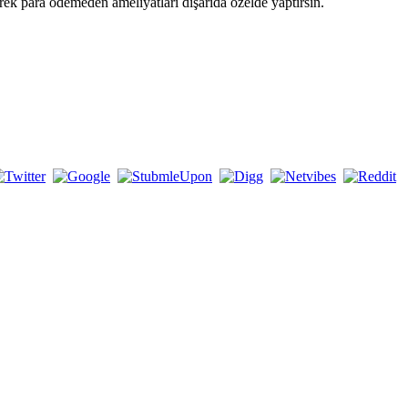
ek para ödemeden ameliyatları dışarıda özelde yaptırsın.