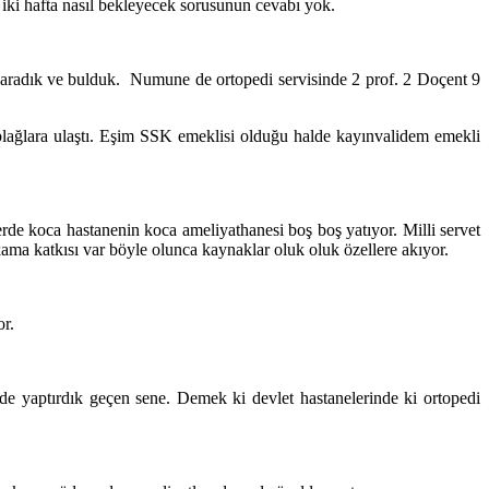
 iki hafta nasıl bekleyecek sorusunun cevabı yok.
da aradık ve bulduk. Numune de ortopedi servisinde 2 prof. 2 Doçent 9
blağlara ulaştı. Eşim SSK emeklisi olduğu halde kayınvalidem emekli
rde koca hastanenin koca ameliyathanesi boş boş yatıyor. Milli servet
kama katkısı var böyle olunca kaynaklar oluk oluk özellere akıyor.
r.
e yaptırdık geçen sene. Demek ki devlet hastanelerinde ki ortopedi