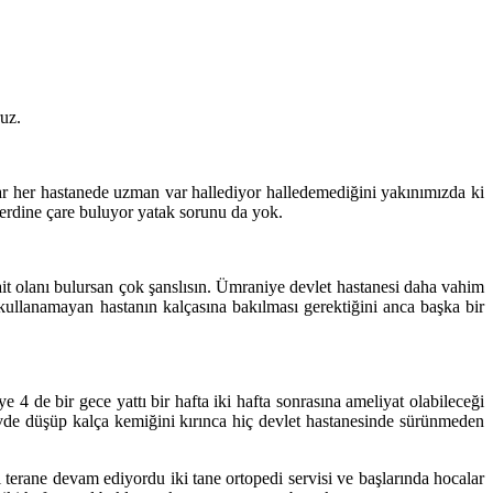
ruz.
r her hastanede uzman var hallediyor halledemediğini yakınımızda ki
erdine çare buluyor yatak sorunu da yok.
t olanı bulursan çok şanslısın. Ümraniye devlet hastanesi daha vahim
kullanamayan hastanın kalçasına bakılması gerektiğini anca başka bir
 de bir gece yattı bir hafta iki hafta sonrasına ameliyat olabileceği
 evde düşüp kalça kemiğini kırınca hiç devlet hastanesinde sürünmeden
erane devam ediyordu iki tane ortopedi servisi ve başlarında hocalar