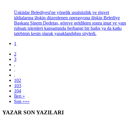
Üsküdar Belediyesi'ne yönelik usulsüzlük ve rüşvet
iddialarına ilişkin düzenlenen operasyona ilişkin Belediye
Başkanı Sinem Dedetaş, göreve geldikten sonra imar ve yapı
ruhsatı işlemleri kapsamında herhangi bir bağış ya da katkı
talebinin kesin olarak yasaklandığını söyledi.
1
2
3
.
.
.
102
103
104
İleri »
Son »»»
YAZAR SON YAZILARI