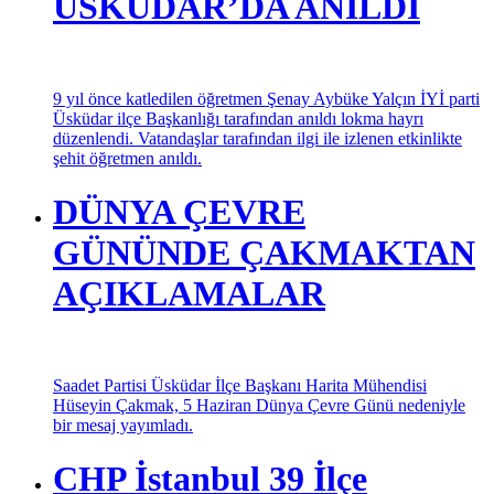
ÜSKÜDAR’DA ANILDI
9 yıl önce katledilen öğretmen Şenay Aybüke Yalçın İYİ parti
Üsküdar ilçe Başkanlığı tarafından anıldı lokma hayrı
düzenlendi. Vatandaşlar tarafından ilgi ile izlenen etkinlikte
şehit öğretmen anıldı.
DÜNYA ÇEVRE
GÜNÜNDE ÇAKMAKTAN
AÇIKLAMALAR
Saadet Partisi Üsküdar İlçe Başkanı Harita Mühendisi
Hüseyin Çakmak, 5 Haziran Dünya Çevre Günü nedeniyle
bir mesaj yayımladı.
CHP İstanbul 39 İlçe