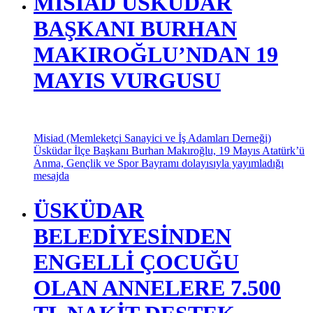
MİSİAD ÜSKÜDAR
BAŞKANI BURHAN
MAKIROĞLU’NDAN 19
MAYIS VURGUSU
Misiad (Memleketçi Sanayici ve İş Adamları Derneği)
Üsküdar İlçe Başkanı Burhan Makıroğlu, 19 Mayıs Atatürk’ü
Anma, Gençlik ve Spor Bayramı dolayısıyla yayımladığı
mesajda
ÜSKÜDAR
BELEDİYESİNDEN
ENGELLİ ÇOCUĞU
OLAN ANNELERE 7.500