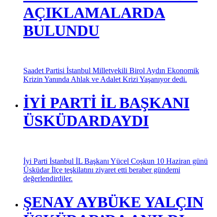
AÇIKLAMALARDA
BULUNDU
Saadet Partisi İstanbul Milletvekili Birol Aydın Ekonomik
Krizin Yanında Ahlak ve Adalet Krizi Yaşanıyor dedi.
İYİ PARTİ İL BAŞKANI
ÜSKÜDARDAYDI
İyi Parti İstanbul İL Başkanı Yücel Coşkun 10 Haziran günü
Üsküdar İlçe teşkilatını ziyaret etti beraber gündemi
değerlendirdiler.
ŞENAY AYBÜKE YALÇIN