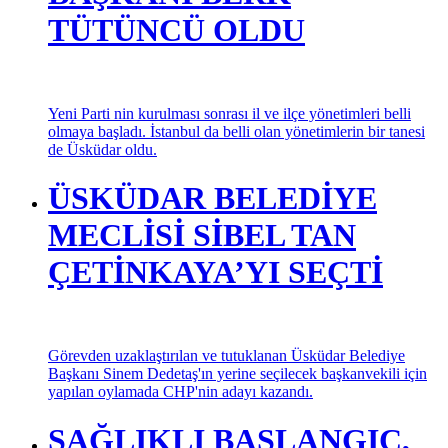
TÜTÜNCÜ OLDU
Yeni Parti nin kurulması sonrası il ve ilçe yönetimleri belli
olmaya başladı. İstanbul da belli olan yönetimlerin bir tanesi
de Üsküdar oldu.
ÜSKÜDAR BELEDİYE
MECLİSİ SİBEL TAN
ÇETİNKAYA’YI SEÇTİ
Görevden uzaklaştırılan ve tutuklanan Üsküdar Belediye
Başkanı Sinem Dedetaş'ın yerine seçilecek başkanvekili için
yapılan oylamada CHP'nin adayı kazandı.
SAĞLIKLI BAŞLANGIÇ,