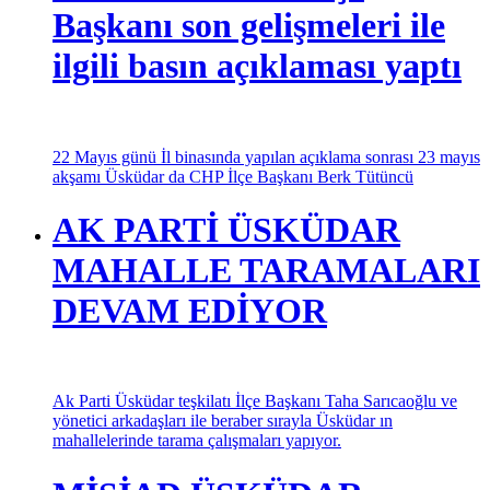
Başkanı son gelişmeleri ile
ilgili basın açıklaması yaptı
22 Mayıs günü İl binasında yapılan açıklama sonrası 23 mayıs
akşamı Üsküdar da CHP İlçe Başkanı Berk Tütüncü
AK PARTİ ÜSKÜDAR
MAHALLE TARAMALARI
DEVAM EDİYOR
Ak Parti Üsküdar teşkilatı İlçe Başkanı Taha Sarıcaoğlu ve
yönetici arkadaşları ile beraber sırayla Üsküdar ın
mahallelerinde tarama çalışmaları yapıyor.