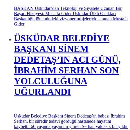
BAŞKAN Üsküdar’dan Teknoloji ve Siyasete Uzanan Bir
Başarı Hikayesi: Mustafa Gider Üsküdar Ülkü Ocakları
Başkanlığı dönemindeki vizyoner projeleriyle tanınan Mustafa
Gider
ÜSKÜDAR BELEDİYE
BAŞKANI SİNEM
DEDETAŞ’IN ACI GÜNÜ,
İBRAHİM SERHAN SON
YOLCULUĞUNA
UĞURLANDI
Üsküdar Belediye Başkanı Sinem Dedetaş’ın babası İbrahim
Serhan, bir süredir tedavi gördüğü hastanede hayatını
kaybetti. 66 yaşında yaşamını yitiren Serhan yaklaşık bir yıldır