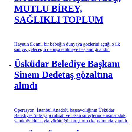
MUTLU BİREY,
SAĞLIKLI TOPLUM
Hayatın ilk anı, bir bebeğin dünyaya gözlerini açtığı o ilk
saniye, geleceğin de inşa edilmeye başlandığı andır.
Üsküdar Belediye Başkanı
Sinem Dedetaş gözaltına
alındı
Operasyon, İstanbul Anadolu başsavcılığının Üsküdar
Belediyesi’nde yapı ruhsatı ve iskan süreçlerinde usulsüzlük
yapıldığı iddiasıyla yürüttüğü soruşturma kapsamında yapıldı.