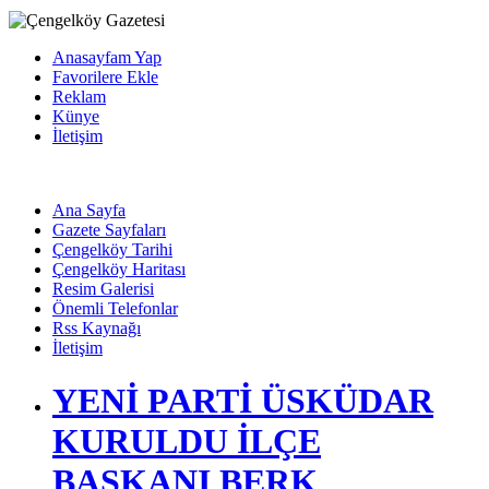
Anasayfam Yap
Favorilere Ekle
Reklam
Künye
İletişim
Ana Sayfa
Gazete Sayfaları
Çengelköy Tarihi
Çengelköy Haritası
Resim Galerisi
Önemli Telefonlar
Rss Kaynağı
İletişim
YENİ PARTİ ÜSKÜDAR
KURULDU İLÇE
BAŞKANI BERK