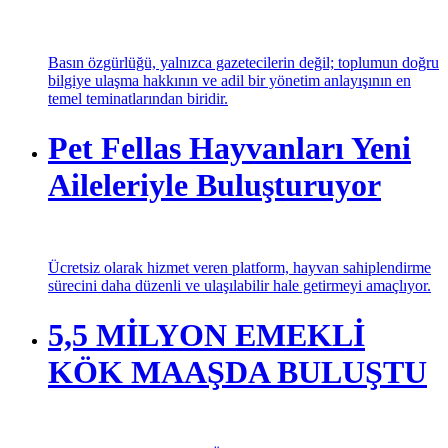
Basın özgürlüğü, yalnızca gazetecilerin değil; toplumun doğru
bilgiye ulaşma hakkının ve adil bir yönetim anlayışının en
temel teminatlarından biridir.
Pet Fellas Hayvanları Yeni
Aileleriyle Buluşturuyor
Ücretsiz olarak hizmet veren platform, hayvan sahiplendirme
sürecini daha düzenli ve ulaşılabilir hale getirmeyi amaçlıyor.
5,5 MİLYON EMEKLİ
KÖK MAAŞDA BULUŞTU