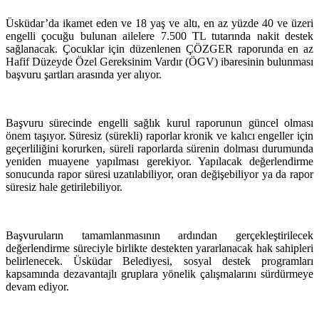
Üsküdar’da ikamet eden ve 18 yaş ve altı, en az yüzde 40 ve üzeri
engelli çocuğu bulunan ailelere 7.500 TL tutarında nakit destek
sağlanacak. Çocuklar için düzenlenen ÇÖZGER raporunda en az
Hafif Düzeyde Özel Gereksinim Vardır (ÖGV) ibaresinin bulunması
başvuru şartları arasında yer alıyor.
Başvuru sürecinde engelli sağlık kurul raporunun güncel olması
önem taşıyor. Süresiz (sürekli) raporlar kronik ve kalıcı engeller için
geçerliliğini korurken, süreli raporlarda sürenin dolması durumunda
yeniden muayene yapılması gerekiyor. Yapılacak değerlendirme
sonucunda rapor süresi uzatılabiliyor, oran değişebiliyor ya da rapor
süresiz hale getirilebiliyor.
Başvuruların tamamlanmasının ardından gerçekleştirilecek
değerlendirme süreciyle birlikte destekten yararlanacak hak sahipleri
belirlenecek. Üsküdar Belediyesi, sosyal destek programları
kapsamında dezavantajlı gruplara yönelik çalışmalarını sürdürmeye
devam ediyor.