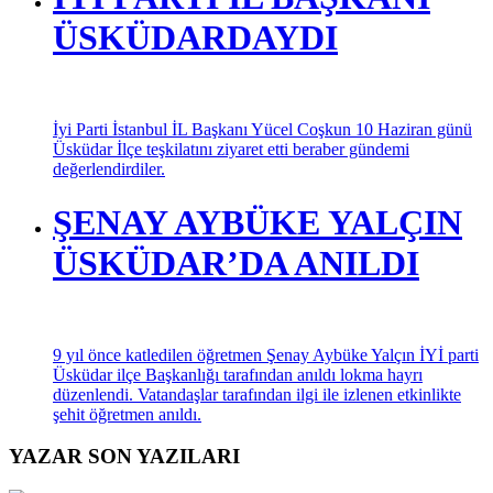
ÜSKÜDARDAYDI
İyi Parti İstanbul İL Başkanı Yücel Coşkun 10 Haziran günü
Üsküdar İlçe teşkilatını ziyaret etti beraber gündemi
değerlendirdiler.
ŞENAY AYBÜKE YALÇIN
ÜSKÜDAR’DA ANILDI
9 yıl önce katledilen öğretmen Şenay Aybüke Yalçın İYİ parti
Üsküdar ilçe Başkanlığı tarafından anıldı lokma hayrı
düzenlendi. Vatandaşlar tarafından ilgi ile izlenen etkinlikte
şehit öğretmen anıldı.
YAZAR SON YAZILARI