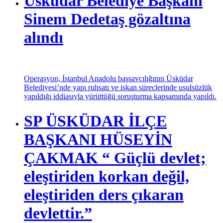
Üsküdar Belediye Başkanı
Sinem Dedetaş gözaltına
alındı
Operasyon, İstanbul Anadolu başsavcılığının Üsküdar
Belediyesi’nde yapı ruhsatı ve iskan süreçlerinde usulsüzlük
yapıldığı iddiasıyla yürüttüğü soruşturma kapsamında yapıldı.
SP ÜSKÜDAR İLÇE
BAŞKANI HÜSEYİN
ÇAKMAK “ Güçlü devlet;
eleştiriden korkan değil,
eleştiriden ders çıkaran
devlettir.”