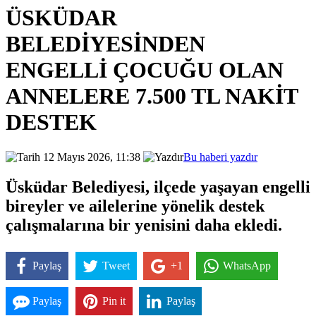
ÜSKÜDAR
BELEDİYESİNDEN
ENGELLİ ÇOCUĞU OLAN
ANNELERE 7.500 TL NAKİT
DESTEK
12 Mayıs 2026, 11:38
Bu haberi yazdır
Üsküdar Belediyesi, ilçede yaşayan engelli
bireyler ve ailelerine yönelik destek
çalışmalarına bir yenisini daha ekledi.
Paylaş
Tweet
+1
WhatsApp
Paylaş
Pin it
Paylaş