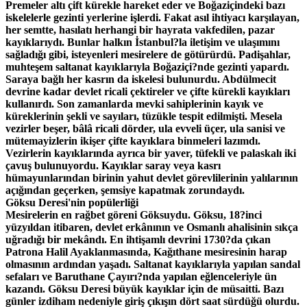
Premeler altı çift kürekle hareket eder ve Boğaziçindeki bazı
iskelelerle gezinti yerlerine işlerdi. Fakat asıl ihtiyacı karşılayan,
her semtte, hasılatı herhangi bir hayrata vakfedilen, pazar
kayıklarıydı. Bunlar halkın İstanbul?la iletişim ve ulaşımını
sağladığı gibi, isteyenleri mesirelere de götürürdü. Padişahlar,
muhteşem saltanat kayıklarıyla Boğaziçi?nde gezinti yapardı.
Saraya bağlı her kasrın da iskelesi bulunurdu. Abdülmecit
devrine kadar devlet ricali çektireler ve çifte kürekli kayıkları
kullanırdı. Son zamanlarda mevki sahiplerinin kayık ve
küreklerinin şekli ve sayıları, tüzükle tespit edilmişti. Mesela
vezirler beşer, bâlâ ricali dörder, ula evveli üçer, ula sanisi ve
mütemayizlerin ikişer çifte kayıklara binmeleri lazımdı.
Vezirlerin kayıklarında ayrıca bir yaver, tüfekli ve palaskalı iki
çavuş bulunuyordu. Kayıklar saray veya kasrı
hümayunlarından birinin yahut devlet görevlilerinin yalılarının
açığından geçerken, şemsiye kapatmak zorundaydı.
Göksu Deresi'nin popülerliği
Mesirelerin en rağbet göreni Göksuydu. Göksu, 18?inci
yüzyıldan itibaren, devlet erkânının ve Osmanlı ahalisinin sıkça
uğradığı bir mekândı. En ihtişamlı devrini 1730?da çıkan
Patrona Halil Ayaklanmasında, Kağıthane mesiresinin harap
olmasının ardından yaşadı. Saltanat kayıklarıyla yapılan sandal
sefaları ve Baruthane Çayırı?nda yapılan eğlenceleriyle ün
kazandı. Göksu Deresi büyük kayıklar için de müsaitti. Bazı
günler izdiham nedeniyle giriş çıkışın dört saat sürdüğü olurdu.