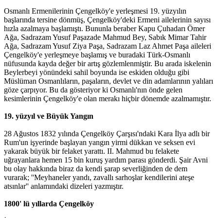
Osmanlı Ermenilerinin Çengelköy'e yerleşmesi 19. yüzyılın
başlarında tersine dönmüş, Çengelköy'deki Ermeni ailelerinin sayısı
hızla azalmaya başlamıştı. Bununla beraber Kapu Çuhadarı Ömer
Ağa, Sadrazam Yusuf Paşazade Mahmud Bey, Sabık Mimar Tahir
Ağa, Sadrazam Yusuf Ziya Paşa, Sadrazam Laz Ahmet Paşa aileleri
Çengelköy'e yerleşmeye başlamış ve buradaki Türk-Osmanlı
nüfusunda kayda değer bir artış gözlemlenmiştir. Bu arada iskelenin
Beylerbeyi yönündeki sahil boyunda ise eskiden olduğu gibi
Müslüman Osmanlıların, paşaların, devlet ve din adamlarının yalıları
göze çarpıyor. Bu da gösteriyor ki Osmanlı'nın önde gelen
kesimlerinin Çengelköy'e olan merakı hiçbir dönemde azalmamıştır.
19. yüzyıl ve Büyük Yangın
28 Ağustos 1832 yılında Çengelköy Çarşısı'ndaki Kara İlya adlı bir
Rum'un işyerinde başlayan yangın yirmi dükkan ve seksen evi
yakarak büyük bir felaket yarattı. II. Mahmud bu felakete
uğrayanlara hemen 15 bin kuruş yardım parası gönderdi. Şair Avni
bu olay hakkında biraz da kendi şarap severliğinden de dem
vurarak; ''Meyhaneler yandı, zavallı sarhoşlar kendilerini ateşe
atsınlar'' anlamındaki dizeleri yazmıştır.
1800' lü yıllarda Çengelköy