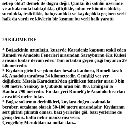
sebep oldu? demek de doğru değil. Çünkü iki sahilin üzerinde
ve arkalarında balıkçılıkla, çiftçilikle, odun ve kömürcülükle,
suculukla, testicilikle, bahçıvanlıkla ve kayıkçılıkla geçinen yerli
halk da vardı ve köylerin bir kısmını bu yerli halk yarattı.
29 KiLOMETRE
* Boğaziçinin uzunluğu, kuzeyde Karadeniz kapısını teşkil eden
Rumeli ve Anadolu Fenerleri arasından Sarayburnu-Kız Kulesi
arasına kadar devam eder. Tam ortadan geçen çizgi boyunca 29
kilometredir.
* Kıyıların girinti ve çıkıntıları hesaba katılınca, Rumeli tarafı
46, Anadolu tarafıysa 34 kilometredir. Genişliği yer yer
değişiktir. Mesela Karadeniz?den girilirken fenerler arası 3 bin
600 metre, Yeniköy'le Çubuklu arası bin 480, Emirgan'la
Kanlıca 790 metredir. En dar yeri Rumeli'yle Anadolu hisarları
arası 693 metre tutar.
* Boğaz sularının derinlikleri, koylara doğru azalmakla
beraber, ortalama olarak 50-100 metre arasındadır. Kıyılarının
sert girinti çıkıntılı olması, bazı yerlerine göl, bazı yerlerine de
geniş deniz, hatta nehir manzarası verir.
Çengelköy Meraklılarına notlar dan...