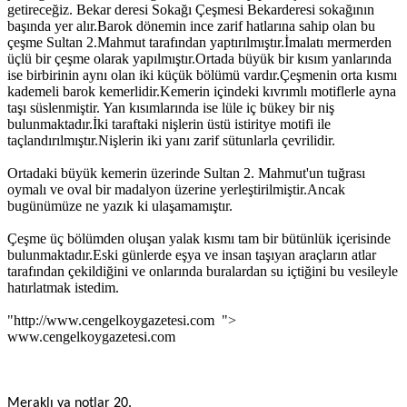
getireceğiz. Bekar deresi Sokağı Çeşmesi Bekarderesi sokağının
başında yer alır.Barok dönemin ince zarif hatlarına sahip olan bu
çeşme Sultan 2.Mahmut tarafından yaptırılmıştır.İmalatı mermerden
üçlü bir çeşme olarak yapılmıştır.Ortada büyük bir kısım yanlarında
ise birbirinin aynı olan iki küçük bölümü vardır.Çeşmenin orta kısmı
kademeli barok kemerlidir.Kemerin içindeki kıvrımlı motiflerle ayna
taşı süslenmiştir. Yan kısımlarında ise lüle iç bükey bir niş
bulunmaktadır.İki taraftaki nişlerin üstü istiritye motifi ile
taçlandırılmıştır.Nişlerin iki yanı zarif sütunlarla çevrilidir.
Ortadaki büyük kemerin üzerinde Sultan 2. Mahmut'un tuğrası
oymalı ve oval bir madalyon üzerine yerleştirilmiştir.Ancak
bugünümüze ne yazık ki ulaşamamıştır.
Çeşme üç bölümden oluşan yalak kısmı tam bir bütünlük içerisinde
bulunmaktadır.Eski günlerde eşya ve insan taşıyan araçların atlar
tarafından çekildiğini ve onlarında buralardan su içtiğini bu vesileyle
hatırlatmak istedim.
"http://www.cengelkoygazetesi.com ">
www.cengelkoygazetesi.com
Meraklı ya notlar 20.