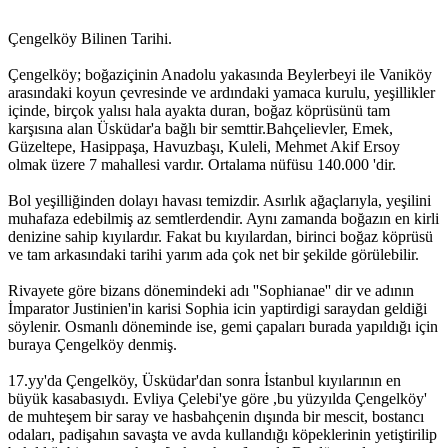
Çengelköy Bilinen Tarihi.
Çengelköy; boğaziçinin Anadolu yakasında Beylerbeyi ile Vaniköy
arasındaki koyun çevresinde ve ardındaki yamaca kurulu, yeşillikler
içinde, birçok yalısı hala ayakta duran, boğaz köprüsünü tam
karşısına alan Üsküdar'a bağlı bir semttir.Bahçelievler, Emek,
Güzeltepe, Hasippaşa, Havuzbaşı, Kuleli, Mehmet Akif Ersoy
olmak üzere 7 mahallesi vardır. Ortalama nüfüsu 140.000 'dir.
Bol yeşilliğinden dolayı havası temizdir. Asırlık ağaçlarıyla, yeşilini
muhafaza edebilmiş az semtlerdendir. Aynı zamanda boğazın en kirli
denizine sahip kıyılardır. Fakat bu kıyılardan, birinci boğaz köprüsü
ve tam arkasındaki tarihi yarım ada çok net bir şekilde görülebilir.
Rivayete göre bizans dönemindeki adı ''Sophianae'' dir ve adının
İmparator Justinien'in karisi Sophia icin yaptirdigi saraydan geldiği
söylenir. Osmanlı döneminde ise, gemi çapaları burada yapıldığı için
buraya Çengelköy denmiş.
17.yy'da Çengelköy, Üsküdar'dan sonra İstanbul kıyılarının en
büyük kasabasıydı. Evliya Çelebi'ye göre ,bu yüzyılda Çengelköy'
de muhteşem bir saray ve hasbahçenin dışında bir mescit, bostancı
odaları, padişahın savaşta ve avda kullandığı köpeklerinin yetiştirilip