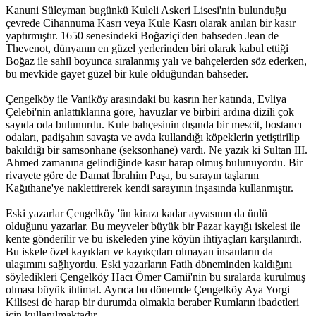
Kanuni Süleyman bugünkü Kuleli Askeri Lisesi'nin bulunduğu
çevrede Cihannuma Kasrı veya Kule Kasrı olarak anılan bir kasır
yaptırmıştır. 1650 senesindeki Boğaziçi'den bahseden Jean de
Thevenot, dünyanın en güzel yerlerinden biri olarak kabul ettiği
Boğaz ile sahil boyunca sıralanmış yalı ve bahçelerden söz ederken,
bu mevkide gayet güzel bir kule olduğundan bahseder.
Çengelköy ile Vaniköy arasındaki bu kasrın her katında, Evliya
Çelebi'nin anlattıklarına göre, havuzlar ve birbiri ardına dizili çok
sayıda oda bulunurdu. Kule bahçesinin dışında bir mescit, bostancı
odaları, padişahın savaşta ve avda kullandığı köpeklerin yetiştirilip
bakıldığı bir samsonhane (seksonhane) vardı. Ne yazık ki Sultan III.
Ahmed zamanına gelindiğinde kasır harap olmuş bulunuyordu. Bir
rivayete göre de Damat İbrahim Paşa, bu sarayın taşlarını
Kağıthane'ye naklettirerek kendi sarayının inşasında kullanmıştır.
Eski yazarlar Çengelköy 'ün kirazı kadar ayvasının da ünlü
olduğunu yazarlar. Bu meyveler büyük bir Pazar kayığı iskelesi ile
kente gönderilir ve bu iskeleden yine köyün ihtiyaçları karşılanırdı.
Bu iskele özel kayıkları ve kayıkçıları olmayan insanların da
ulaşımını sağlıyordu. Eski yazarların Fatih döneminden kaldığını
söyledikleri Çengelköy Hacı Ömer Camii'nin bu sıralarda kurulmuş
olması büyük ihtimal. Ayrıca bu dönemde Çengelköy Aya Yorgi
Kilisesi de harap bir durumda olmakla beraber Rumların ibadetleri
için kullanılmaktadır.