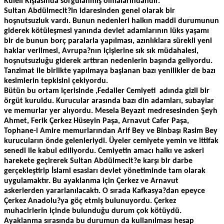
Kuleli Kışlasında sorgulanmış olmalarındandır.
Sultan Abdülmecit?in idaresinden genel olarak bir
hoşnutsuzluk vardı. Bunun nedenleri halkın maddi durumunun
giderek kötüleşmesi yanında devlet adamlarının lüks yaşamı
bir de bunun borç paralarla yapılması, azınlıklara sürekli yeni
haklar verilmesi, Avrupa?nın içişlerine sık sık müdahalesi,
hoşnutsuzluğu giderek arttıran nedenlerin başında geliyordu.
Tanzimat ile birlikte yapılmaya başlanan bazı yenilikler de bazı
kesimlerin tepkisini çekiyordu.
Bütün bu ortam içerisinde ,Fedailer Cemiyeti adında gizli bir
örgüt kuruldu. Kurucular arasında bazı din adamları, subaylar
ve memurlar yer alıyordu. Mesela Beyazıt medresesinden Şeyh
Ahmet, Ferik Çerkez Hüseyin Paşa, Arnavut Cafer Paşa,
Tophane-i Amire memurlarından Arif Bey ve Binbaşı Rasim Bey
kurucuların önde gelenleriydi. Üyeler cemiyete yemin ve ittifak
senedi ile kabul ediliyordu. Cemiyetin amacı halkı ve askeri
harekete geçirerek Sultan Abdülmecit?e karşı bir darbe
gerçekleştirip İslami esasları devlet yönetiminde tam olarak
uygulamaktır. Bu ayaklanma için Çerkez ve Arnavut
askerlerden yararlanılacaktı. O sırada Kafkasya?dan epeyce
Çerkez Anadolu?ya göç etmiş bulunuyordu. Çerkez
muhacirlerin içinde bulunduğu durum çok kötüydü.
Ayaklanma sırasında bu durumun da kullanılması hesap