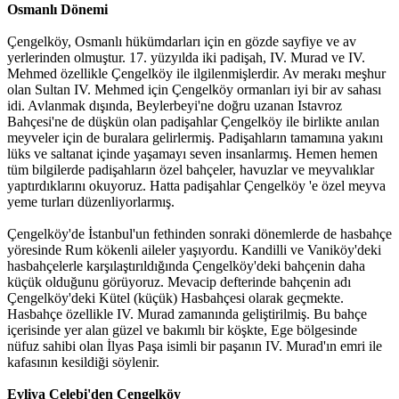
Osmanlı Dönemi
Çengelköy, Osmanlı hükümdarları için en gözde sayfiye ve av
yerlerinden olmuştur. 17. yüzyılda iki padişah, IV. Murad ve IV.
Mehmed özellikle Çengelköy ile ilgilenmişlerdir. Av merakı meşhur
olan Sultan IV. Mehmed için Çengelköy ormanları iyi bir av sahası
idi. Avlanmak dışında, Beylerbeyi'ne doğru uzanan Istavroz
Bahçesi'ne de düşkün olan padişahlar Çengelköy ile birlikte anılan
meyveler için de buralara gelirlermiş. Padişahların tamamına yakını
lüks ve saltanat içinde yaşamayı seven insanlarmış. Hemen hemen
tüm bilgilerde padişahların özel bahçeler, havuzlar ve meyvalıklar
yaptırdıklarını okuyoruz. Hatta padişahlar Çengelköy 'e özel meyva
yeme turları düzenliyorlarmış.
Çengelköy'de İstanbul'un fethinden sonraki dönemlerde de hasbahçe
yöresinde Rum kökenli aileler yaşıyordu. Kandilli ve Vaniköy'deki
hasbahçelerle karşılaştırıldığında Çengelköy'deki bahçenin daha
küçük olduğunu görüyoruz. Mevacip defterinde bahçenin adı
Çengelköy'deki Kütel (küçük) Hasbahçesi olarak geçmekte.
Hasbahçe özellikle IV. Murad zamanında geliştirilmiş. Bu bahçe
içerisinde yer alan güzel ve bakımlı bir köşkte, Ege bölgesinde
nüfuz sahibi olan İlyas Paşa isimli bir paşanın IV. Murad'ın emri ile
kafasının kesildiği söylenir.
Evliya Çelebi'den Çengelköy