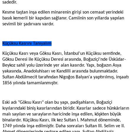
sadedir.
Kesme taştan inşa edilen minarenin girişi son cemaat yerindeki
basık kemerli bir kapıdan sağlanır. Camiinin son yıllarda yapılan
sevimli bir şadırvanı vardır.
Küçüksu Kasrını Tanıyalım
Küçüksu Kasrı veya Göksu Kasrı, İstanbul'un Küçüksu semtinde,
Göksu Deresi ile Küçüksu Deresi arasında, Boğaziçi'nde Üsküdar-
Beykoz sahil yolu üzerinde yer alan kasırdır. Yapı, boğazın Asya
yakasında, Anadoluhisarı ve Kandilli arasında bulunmaktadır.
Sultan Abdülmecit tarafından Nigoğos Balyan'a yaptırılmış, inşaatı
1856 yılında tamamlanmıştır.
Eski adı "Göksu Kasrı" olan bu yapı, padişahların, Boğaziçi
kıyılarındaki biniş kasırlarından biridir. Kasırlar sadece hünkârların
malı sayılan ve sarayların haricinde inşa edilen, köşkten büyük
binalardır. Küçüksu Kasrı, ilk kez Sultan I. Mahmut döneminde,
1749 yılında inşa edilmiştir. Daha sonraları Sultan III. Selim ve II.