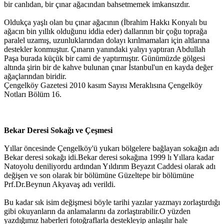
bir canlıdan, bir çınar ağacından bahsetmemek imkansızdır.
Oldukça yaşlı olan bu çınar ağacının (İbrahim Hakkı Konyalı bu
ağacın bin yıllık olduğunu iddia eder) dallarının bir çoğu toprağa
paralel uzamış, uzunluklarından dolayı kırılmamaları için altlarına
destekler konmuştur. Çınarın yanındaki yalıyı yaptıran Abdullah
Paşa burada küçük bir cami de yaptırmıştır. Günümüzde gölgesi
altında şirin bir de kahve bulunan çınar İstanbul'un en kayda değer
ağaçlarından biridir.
Çengelköy Gazetesi 2010 kasım Sayısı Meraklısına Çengelköy
Notları Bölüm 16.
Bekar Deresi Sokağı ve Çeşmesi
Yıllar öncesinde Çengelköy'ü yukarı bölgelere bağlayan sokağın adı
Bekar deresi sokağı idi.Bekar deresi sokağına 1999 lı Yıllara kadar
Natoyolu deniliyordu ardından Yıldırım Beyazıt Caddesi olarak adı
değişen ve son olarak bir bölümüne Güzeltepe bir bölümüne
Prf.Dr.Beynun Akyavaş adı verildi.
Bu kadar sık isim değişmesi böyle tarihi yazılar yazmayı zorlaştırdığı
gibi okuyanların da anlamalarını da zorlaştırabilir.O yüzden
yazdığımız haberleri fotoğraflarla destekleyip anlaşılır hale