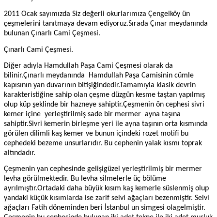
2011 Ocak sayımızda Siz değerli okurlarımıza Çengelköy ün
çeşmelerini tanıtmaya devam ediyoruz.Sırada Çınar meydanında
bulunan Çınarlı Cami Çeşmesi.
Çınarlı Cami Çeşmesi.
Diğer adıyla Hamdullah Paşa Cami Çeşmesi olarak da
bilinir.Çınarlı meydanında
Hamdullah Paşa Camisinin cümle
kapısının yan duvarının bitişiğindedir.Tamamıyla klasik devrin
karakteristiğine sahip olan çeşme düzgün kesme taştan yapılmış
olup küp şeklinde bir hazneye sahiptir.Çeşmenin ön cephesi sivri
kemer içine
yerleştirilmiş sade bir mermer
ayna taşına
sahiptir.Sivri kemerin birleşme yeri ile ayna taşının orta kısmında
görülen dilimli kaş kemer ve bunun içindeki rozet motifi bu
cephedeki bezeme unsurlarıdır. Bu cephenin yalak kısmı toprak
altındadır.
Çeşmenin yan cephesinde gelişigüzel yerleştirilmiş bir mermer
levha görülmektedir. Bu levha silmelerle üç bölüme
ayrılmıştır.Ortadaki daha büyük kısım kaş kemerle süslenmiş olup
yandaki küçük kısımlarda ise zarif selvi ağaçları bezenmiştir. Selvi
ağaçları Fatih döneminden beri İstanbul un simgesi olagelmiştir.