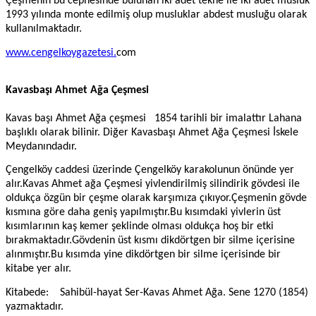
Çeşmenin bu cephesinde bulunan iki adet tekne ile iki adet musluk
1993 yılında monte edilmiş olup musluklar abdest musluğu olarak
kullanılmaktadır.
www.cengelkoygazetesi.
com
Kavasbaşı Ahmet Ağa Çeşmesi
Kavas başı Ahmet Ağa çeşmesi
1854 tarihli bir imalattır Lahana
başlıklı olarak bilinir. Diğer Kavasbaşı Ahmet Ağa Çeşmesi İskele
Meydanındadır.
Çengelköy caddesi üzerinde Çengelköy karakolunun önünde yer
alır.Kavas Ahmet ağa Çeşmesi yivlendirilmiş silindirik gövdesi ile
oldukça özgün bir çeşme olarak karşımıza çıkıyor.Çeşmenin gövde
kısmına göre daha geniş yapılmıştır.Bu kısımdaki yivlerin üst
kısımlarının kaş kemer şeklinde olması oldukça hoş bir etki
bırakmaktadır.Gövdenin üst kısmı dikdörtgen bir silme içerisine
alınmıştır.Bu kısımda yine dikdörtgen bir silme içerisinde bir
kitabe yer alır.
Kitabede:
Sahibül-hayat Ser-Kavas Ahmet Ağa. Sene 1270 (1854)
yazmaktadır.