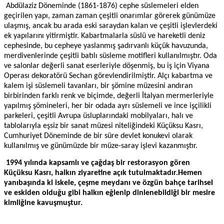
Abdülaziz Döneminde (1861-1876) cephe süslemeleri elden
geçirilen yapı, zaman zaman çeşitli onarımlar görerek günümüze
ulaşmış, ancak bu arada eski saraydan kalan ve çeşitli işlevlerdeki
ek yapılarını yitirmiştir. Kabartmalarla süslü ve hareketli deniz
cephesinde, bu cepheye yaslanmış şadırvanlı küçük havuzunda,
merdivenlerinde çeşitli batılı süsleme motifleri kullanılmıştır. Oda
ve salonlar değerli sanat eserleriyle döşenmiş, bu iş için Viyana
Operası dekoratörü Sechan görevlendirilmiştir. Alçı kabartma ve
kalem işi süslemeli tavanları, bir şömine müzesini andıran
birbirinden farklı renk ve biçimde, değerli İtalyan mermerleriyle
yapılmış şömineleri, her bir odada ayrı süslemeli ve ince işçilikli
parkeleri, çeşitli Avrupa üsluplarındaki mobilyaları, halı ve
tablolarıyla eşsiz bir sanat müzesi niteliğindeki Küçüksu Kasrı,
Cumhuriyet Döneminde de bir süre devlet konukevi olarak
kullanılmış ve günümüzde bir müze-saray işlevi kazanmıştır.
1994 yılında kapsamlı ve çağdaş bir restorasyon gören
Küçüksu Kasrı, halkın ziyaretine açık tutulmaktadır.Hemen
yanıbaşında ki iskele, çeşme meydanı ve özgün bahçe tarihsel
ve eskiden olduğu gibi halkın eğlenip dinlenebildiği bir mesire
kimliğine kavuşmuştur.