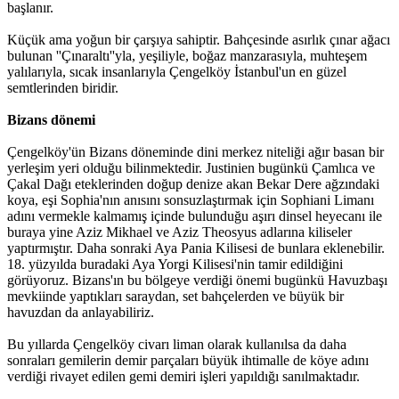
başlanır.
Küçük ama yoğun bir çarşıya sahiptir. Bahçesinde asırlık çınar ağacı
bulunan ''Çınaraltı''yla, yeşiliyle, boğaz manzarasıyla, muhteşem
yalılarıyla, sıcak insanlarıyla Çengelköy İstanbul'un en güzel
semtlerinden biridir.
Bizans dönemi
Çengelköy'ün Bizans döneminde dini merkez niteliği ağır basan bir
yerleşim yeri olduğu bilinmektedir. Justinien bugünkü Çamlıca ve
Çakal Dağı eteklerinden doğup denize akan Bekar Dere ağzındaki
koya, eşi Sophia'nın anısını sonsuzlaştırmak için Sophiani Limanı
adını vermekle kalmamış içinde bulunduğu aşırı dinsel heyecanı ile
buraya yine Aziz Mikhael ve Aziz Theosyus adlarına kiliseler
yaptırmıştır. Daha sonraki Aya Pania Kilisesi de bunlara eklenebilir.
18. yüzyılda buradaki Aya Yorgi Kilisesi'nin tamir edildiğini
görüyoruz. Bizans'ın bu bölgeye verdiği önemi bugünkü Havuzbaşı
mevkiinde yaptıkları saraydan, set bahçelerden ve büyük bir
havuzdan da anlayabiliriz.
Bu yıllarda Çengelköy civarı liman olarak kullanılsa da daha
sonraları gemilerin demir parçaları büyük ihtimalle de köye adını
verdiği rivayet edilen gemi demiri işleri yapıldığı sanılmaktadır.