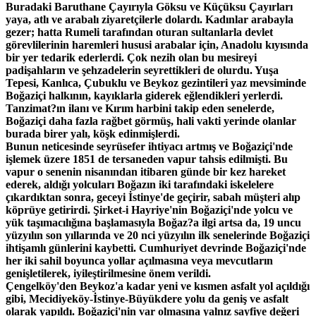
Buradaki Baruthane Çayırıyla Göksu ve Küçüksu Çayırları
yaya, atlı ve arabalı ziyaretçilerle dolardı. Kadınlar arabayla
gezer; hatta Rumeli tarafından oturan sultanlarla devlet
görevlilerinin haremleri hususi arabalar için, Anadolu kıyısında
bir yer tedarik ederlerdi. Çok nezih olan bu mesireyi
padişahların ve şehzadelerin seyrettikleri de olurdu. Yuşa
Tepesi, Kanlıca, Çubuklu ve Beykoz gezintileri yaz mevsiminde
Boğaziçi halkının, kayıklarla giderek eğlendikleri yerlerdi.
Tanzimat?ın ilanı ve Kırım harbini takip eden senelerde,
Boğaziçi daha fazla rağbet görmüş, hali vakti yerinde olanlar
burada birer yalı, köşk edinmişlerdi.
Bunun neticesinde seyrüsefer ihtiyacı artmış ve Boğaziçi'nde
işlemek üzere 1851 de tersaneden vapur tahsis edilmişti. Bu
vapur o senenin nisanından itibaren günde bir kez hareket
ederek, aldığı yolcuları Boğazın iki tarafındaki iskelelere
çıkardıktan sonra, geceyi İstinye'de geçirir, sabah müşteri alıp
köprüye getirirdi. Şirket-i Hayriye'nin Boğaziçi'nde yolcu ve
yük taşımacılığına başlamasıyla Boğaz?a ilgi artsa da, 19 uncu
yüzyılın son yıllarında ve 20 nci yüzyılın ilk senelerinde Boğaziçi
ihtişamlı günlerini kaybetti. Cumhuriyet devrinde Boğaziçi'nde
her iki sahil boyunca yollar açılmasına veya mevcutların
genişletilerek, iyileştirilmesine önem verildi.
Çengelköy'den Beykoz'a kadar yeni ve kısmen asfalt yol açıldığı
gibi, Mecidiyeköy-İstinye-Büyükdere yolu da geniş ve asfalt
olarak yapıldı. Boğaziçi'nin var olmasına yalnız sayfiye değeri