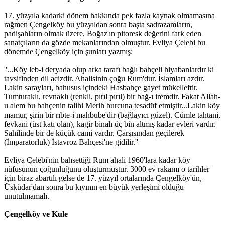
17. yüzyıla kadarki dönem hakkında pek fazla kaynak olmamasına
rağmen Çengelköy bu yüzyıldan sonra başta sadrazamların,
padişahların olmak üzere, Boğaz'ın pitoresk değerini fark eden
sanatçıların da gözde mekanlarından olmuştur. Evliya Çelebi bu
dönemde Çengelköy için şunları yazmış:
''...Köy leb-i deryada olup arka tarafı bağlı bahçeli hiyabanlardır ki
tavsifinden dil acizdir. Ahalisinin çoğu Rum'dur. İslamları azdır.
Lakin sarayları, bahusus içindeki Hasbahçe gayet mükelleftir.
Tumturaklı, revnaklı (renkli, pırıl pırıl) bir bağ-ı iremdir. Fakat Allah-
u alem bu bahçenin talihi Merih burcuna tesadüf etmiştir...Lakin köy
mamur, şirin bir rıbte-i mahbube'dir (bağlayıcı güzel). Cümle tahtani,
fevkani (üst katı olan), kagir binalı üç bin altmış kadar evleri vardır.
Sahilinde bir de küçük cami vardır. Çarşısından geçilerek
(İmparatorluk) İstavroz Bahçesi'ne gidilir.''
Evliya Çelebi'nin bahsettiği Rum ahali 1960'lara kadar köy
nüfusunun çoğunluğunu oluşturmuştur. 3000 ev rakamı o tarihler
için biraz abartılı gelse de 17. yüzyıl ortalarında Çengelköy'ün,
Üsküdar'dan sonra bu kıyının en büyük yerleşimi olduğu
unutulmamalı.
Çengelköy ve Kule