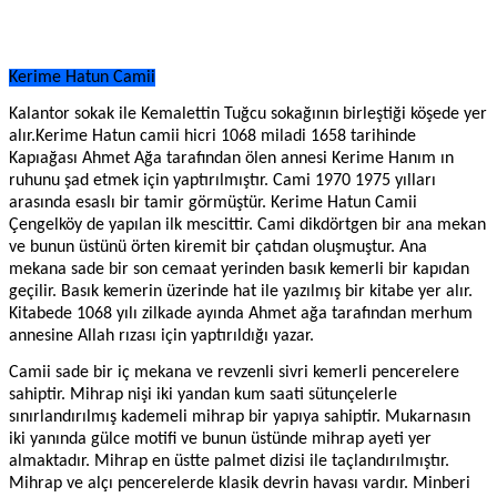
Kerime Hatun Camii
Kalantor sokak ile Kemalettin Tuğcu sokağının birleştiği köşede yer
alır.Kerime Hatun camii hicri 1068 miladi 1658 tarihinde
Kapıağası Ahmet Ağa tarafından ölen annesi Kerime Hanım ın
ruhunu şad etmek için yaptırılmıştır. Cami 1970 1975 yılları
arasında esaslı bir tamir görmüştür. Kerime Hatun Camii
Çengelköy de yapılan ilk mescittir. Cami dikdörtgen bir ana mekan
ve bunun üstünü örten kiremit bir çatıdan oluşmuştur. Ana
mekana sade bir son cemaat yerinden basık kemerli bir kapıdan
geçilir. Basık kemerin üzerinde hat ile yazılmış bir kitabe yer alır.
Kitabede 1068 yılı zilkade ayında Ahmet ağa tarafından merhum
annesine Allah rızası için yaptırıldığı yazar.
Camii sade bir iç mekana ve revzenli sivri kemerli pencerelere
sahiptir. Mihrap nişi iki yandan kum saati sütunçelerle
sınırlandırılmış kademeli mihrap bir yapıya sahiptir. Mukarnasın
iki yanında gülce motifi ve bunun üstünde mihrap ayeti yer
almaktadır. Mihrap en üstte palmet dizisi ile taçlandırılmıştır.
Mihrap ve alçı pencerelerde klasik devrin havası vardır. Minberi