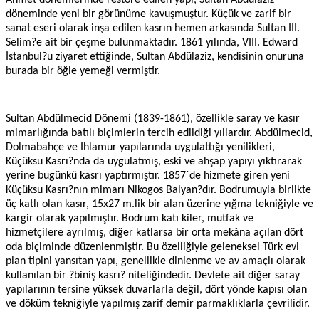
Ahmet dönemlerinde restore edilen yapı, Sultan Abdülaziz
döneminde yeni bir görünüme kavuşmuştur. Küçük ve zarif bir
sanat eseri olarak inşa edilen kasrın hemen arkasında Sultan III.
Selim?e ait bir çeşme bulunmaktadır. 1861 yılında, VIII. Edward
İstanbul?u ziyaret ettiğinde, Sultan Abdülaziz, kendisinin onuruna
burada bir öğle yemeği vermiştir.
Sultan Abdülmecid Dönemi (1839-1861), özellikle saray ve kasır
mimarlığında batılı biçimlerin tercih edildiği yıllardır. Abdülmecid,
Dolmabahçe ve Ihlamur yapılarında uygulattığı yenilikleri,
Küçüksu Kasrı?nda da uygulatmış, eski ve ahşap yapıyı yıktırarak
yerine bugünkü kasrı yaptırmıştır. 1857`de hizmete giren yeni
Küçüksu Kasrı?nın mimarı Nikogos Balyan?dır. Bodrumuyla birlikte
üç katlı olan kasır, 15x27 m.lik bir alan üzerine yığma tekniğiyle ve
kargir olarak yapılmıştır. Bodrum katı kiler, mutfak ve
hizmetçilere ayrılmış, diğer katlarsa bir orta mekâna açılan dört
oda biçiminde düzenlenmiştir. Bu özelliğiyle geleneksel Türk evi
plan tipini yansıtan yapı, genellikle dinlenme ve av amaçlı olarak
kullanılan bir ?biniş kasrı? niteliğindedir. Devlete ait diğer saray
yapılarının tersine yüksek duvarlarla değil, dört yönde kapısı olan
ve döküm tekniğiyle yapılmış zarif demir parmaklıklarla çevrilidir.