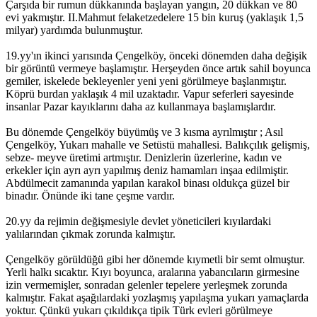
Çarşıda bir rumun dükkanında başlayan yangın, 20 dükkan ve 80
evi yakmıştır. II.Mahmut felaketzedelere 15 bin kuruş (yaklaşık 1,5
milyar) yardımda bulunmuştur.
19.yy'ın ikinci yarısında Çengelköy, önceki dönemden daha değişik
bir görüntü vermeye başlamıştır. Herşeyden önce artık sahil boyunca
gemiler, iskelede bekleyenler yeni yeni görülmeye başlanmıştır.
Köprü burdan yaklaşık 4 mil uzaktadır. Vapur seferleri sayesinde
insanlar Pazar kayıklarını daha az kullanmaya başlamışlardır.
Bu dönemde Çengelköy büyümüş ve 3 kısma ayrılmıştır ; Asıl
Çengelköy, Yukarı mahalle ve Setüstü mahallesi. Balıkçılık gelişmiş,
sebze- meyve üretimi artmıştır. Denizlerin üzerlerine, kadın ve
erkekler için ayrı ayrı yapılmış deniz hamamları inşaa edilmiştir.
Abdülmecit zamanında yapılan karakol binası oldukça güzel bir
binadır. Önünde iki tane çeşme vardır.
20.yy da rejimin değişmesiyle devlet yöneticileri kıyılardaki
yalılarından çıkmak zorunda kalmıştır.
Çengelköy görüldüğü gibi her dönemde kıymetli bir semt olmuştur.
Yerli halkı sıcaktır. Kıyı boyunca, aralarına yabancıların girmesine
izin vermemişler, sonradan gelenler tepelere yerleşmek zorunda
kalmıştır. Fakat aşağılardaki yozlaşmış yapılaşma yukarı yamaçlarda
yoktur. Çünkü yukarı çıkıldıkça tipik Türk evleri görülmeye