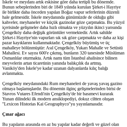
İskele ve meydanı artık eskisine göre daha tertipli bu dönemde.
Bunun sebeplerinden biri de 1849 yılında kurulan Şirket-i Hayriye
ile birlikte daha önceden yapılan Boğaz vapur seferlerinin düzenli
hale gelmesidir. İskele meydanında günümüzde de olduğu gibi
kahveler, meyhaneler ve küçük gazinolar göze çarpmakta. Bu yüzyıl
içerisinde gelişmeler daha hızlı olmakta ve yüzyılın ikinci yarısında
Çengelköy daha değişik görüntüler vermektedir. Artık sahilde
Şirket-i Hayriye'nin vapurları sık sık göze çarpmakta ve daha az kişi
pazar kayıklarını kullanmaktadır. Çengelköy büyümüş ve üç
mahalleye bölünmüştür: Asıl Çengelköy, Yukarı Mahalle ve Setüstü
Mahallesi. Ev sayısı 600'e çıkmış, bunların 320 tanesinde Müslüman
Osmanlılar oturmakta. Artık namı tüm İstanbul ahalisince bilinen
meyvelerin artan ticaretinin yanında balıkçılık da artmış.
Vaniköy'den İskele'ye kadar uzanan dalyanlarda kılıç balığı
avlanmakta.
Çengelköy meydanındaki Rum meyhaneleri de yavaş yavaş gazino
olmaya başlamışlardır. Bu dönemin ilginç gelişmelerinden birisi de
Stavros Vutares Efendi'nin Çengelköy'de bir basımevi kurarak
Yunan dilindeki ilk modern ansiklopediyi, dokuz ciltten oluşan
''Lexicon Historias Kai Geographyco''yu yayınlamasıdır.
Çınar ağacı
Bu yapıların arasında en az bu yapılar kadar değerli ve güzel olan