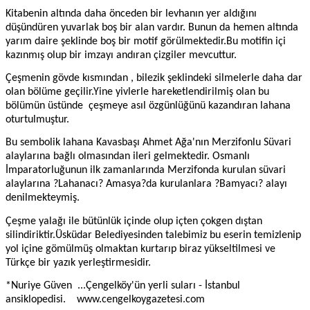
Kitabenin altında daha önceden bir levhanın yer aldığını
düşündüren yuvarlak boş bir alan vardır. Bunun da hemen altında
yarım daire şeklinde boş bir motif görülmektedir.Bu motifin içi
kazınmış olup bir imzayı andıran çizgiler mevcuttur.
Çeşmenin gövde kısmından , bilezik şeklindeki silmelerle daha dar
olan bölüme geçilir.Yine yivlerle hareketlendirilmiş olan bu
bölümün üstünde
çeşmeye asıl özgünlüğünü kazandıran lahana
oturtulmuştur.
Bu sembolik lahana Kavasbaşı Ahmet Ağa'nın Merzifonlu Süvari
alaylarına bağlı olmasından ileri gelmektedir. Osmanlı
İmparatorluğunun ilk zamanlarında Merzifonda kurulan süvari
alaylarına ?Lahanacı? Amasya?da kurulanlara ?Bamyacı? alayı
denilmekteymiş.
Çeşme yalağı ile bütünlük içinde olup içten çokgen dıştan
silindiriktir.Üsküdar Belediyesinden talebimiz bu eserin temizlenip
yol içine gömülmüş olmaktan kurtarıp biraz yükseltilmesi ve
Türkçe bir yazık yerleştirmesidir.
*Nuriye Güven
...
Çengelköy'ün yerli suları - İstanbul
ansiklopedisi.
www.cengelkoygazetesi.com