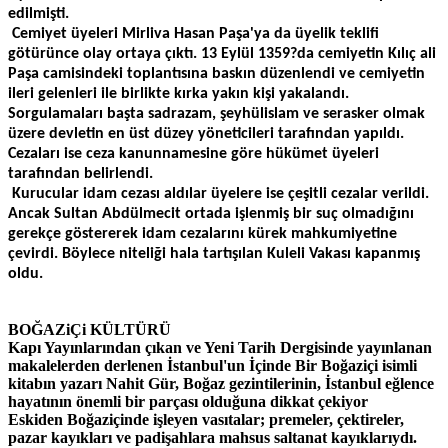
edilmişti.
Cemiyet üyeleri Mirliva Hasan Paşa'ya da üyelik teklifi
götürünce olay ortaya çıktı. 13 Eylül 1359?da cemiyetin Kılıç ali
Paşa camisindeki toplantısına baskın düzenlendi ve cemiyetin
ileri gelenleri ile birlikte kırka yakın kişi yakalandı.
Sorgulamaları başta sadrazam, şeyhülislam ve serasker olmak
üzere devletin en üst düzey yöneticileri tarafından yapıldı.
Cezaları ise ceza kanunnamesine göre hükümet üyeleri
tarafından belirlendi.
Kurucular idam cezası aldılar üyelere ise çeşitli cezalar verildi.
Ancak Sultan Abdülmecit ortada işlenmiş bir suç olmadığını
gerekçe göstererek idam cezalarını kürek mahkumiyetine
çevirdi. Böylece niteliği hala tartışılan Kuleli Vakası kapanmış
oldu.
BOĞAZiÇi KÜLTÜRÜ
Kapı Yayınlarından çıkan ve Yeni Tarih Dergisinde yayınlanan
makalelerden derlenen İstanbul'un İçinde Bir Boğaziçi isimli
kitabın yazarı Nahit Gür, Boğaz gezintilerinin, İstanbul eğlence
hayatının önemli bir parçası olduğuna dikkat çekiyor
Eskiden Boğaziçinde işleyen vasıtalar; premeler, çektireler,
pazar kayıkları ve padişahlara mahsus saltanat kayıklarıydı.