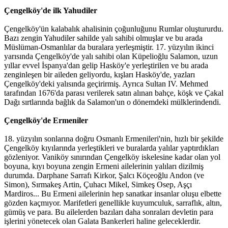
Çengelköy'de ilk Yahudiler
Çengelköy'ün kalabalık ahalisinin çoğunluğunu Rumlar oluştururdu.
Bazı zengin Yahudiler sahilde yalı sahibi olmuşlar ve bu arada
Müslüman-Osmanlılar da buralara yerleşmiştir. 17. yüzyılın ikinci
yarısında Çengelköy'de yalı sahibi olan Küpelioğlu Salamon, uzun
yıllar evvel İspanya'dan gelip Hasköy'e yerleştirilen ve bu arada
zenginleşen bir aileden geliyordu, kışları Hasköy'de, yazları
Çengelköy'deki yalısında geçirirmiş. Ayrıca Sultan IV. Mehmed
tarafından 1676'da parası verilerek satın alınan bahçe, köşk ve Çakal
Dağı sırtlarında bağlık da Salamon'un o dönemdeki mülklerindendi.
Çengelköy'de Ermeniler
18. yüzyılın sonlarına doğru Osmanlı Ermenileri'nin, hızlı bir şekilde
Çengelköy kıyılarında yerleştikleri ve buralarda yalılar yaptırdıkları
gözleniyor. Vaniköy sınırından Çengelköy iskelesine kadar olan yol
boyuna, kıyı boyuna zengin Ermeni ailelerinin yalıları dizilmiş
durumda. Darphane Sarrafı Kirkor, Şalcı Köçeoğlu Andon (ve
Simon), Sırmakeş Artin, Çuhacı Mikel, Simkeş Osep, Aşçı
Mardiros... Bu Ermeni ailelerinin hep sanatkar insanlar oluşu elbette
gözden kaçmıyor. Marifetleri genellikle kuyumculuk, sarraflık, altın,
gümüş ve para. Bu ailelerden bazıları daha sonraları devletin para
işlerini yönetecek olan Galata Bankerleri haline geleceklerdir.