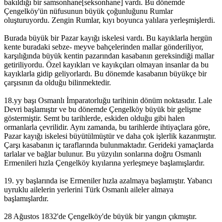
bakıldığı bir samsonhane[seksonhane] vardı. Bu dönemde
Çengelköy'ün nüfusunun büyük çoğunluğunu Rumlar
oluşturuyordu. Zengin Rumlar, kıyı boyunca yalılara yerleşmişlerdi.
Burada büyük bir Pazar kayığı iskelesi vardı. Bu kayıklarla hergün
kente buradaki sebze- meyve bahçelerinden mallar gönderiliyor,
karşılığında büyük kentin pazarından kasabanın gereksindiği mallar
getiriliyordu. Özel kayıkları ve kayıkçıları olmayan insanlar da bu
kayıklarla gidip geliyorlardı. Bu dönemde kasabanın büyükçe bir
çarşısının da olduğu bilinmektedir.
18.yy başı Osmanlı İmparatorluğu tarihinin dönüm noktasıdır. Lale
Devri başlamıştır ve bu dönemde Çengelköy büyük bir gelişme
göstermiştir. Semt bu tarihlerde, eskiden olduğu gibi halen
ormanlarla çevrilidir. Aynı zamanda, bu tarihlerde ihtiyaçlara göre,
Pazar kayığı iskelesi büyütülmüştür ve daha çok işlerlik kazanmıştır.
Çarşı kasabanın iç taraflarında bulunmaktadır. Gerideki yamaçlarda
tarlalar ve bağlar bulunur. Bu yüzyılın sonlarına doğru Osmanlı
Ermenileri hızla Çengelköy kıyılarına yerleşmeye başlamışlardır.
19. yy başlarında ise Ermeniler hızla azalmaya başlamıştır. Yabancı
uyruklu ailelerin yerlerini Türk Osmanlı aileler almaya
başlamışlardır.
28 Ağustos 1832'de Çengelköy'de büyük bir yangın çıkmıştır.