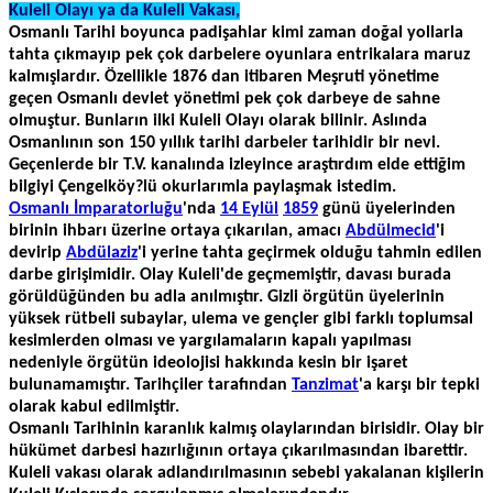
Kuleli Olayı ya da Kuleli Vakası,
Osmanlı Tarihi boyunca padişahlar kimi zaman doğal yollarla
tahta çıkmayıp pek çok darbelere oyunlara entrikalara maruz
kalmışlardır. Özellikle 1876 dan itibaren Meşruti yönetime
geçen Osmanlı devlet yönetimi pek çok darbeye de sahne
olmuştur. Bunların ilki Kuleli Olayı olarak bilinir. Aslında
Osmanlının son 150 yıllık tarihi darbeler tarihidir bir nevi.
Geçenlerde bir T.V. kanalında izleyince araştırdım elde ettiğim
bilgiyi Çengelköy?lü okurlarımla paylaşmak istedim.
Osmanlı İmparatorluğu
'nda
14 Eylül
1859
günü üyelerinden
birinin ihbarı üzerine ortaya çıkarılan, amacı
Abdülmecid
'i
devirip
Abdülaziz
'i yerine tahta geçirmek olduğu tahmin edilen
darbe girişimidir. Olay Kuleli'de geçmemiştir, davası burada
görüldüğünden bu adla anılmıştır. Gizli örgütün üyelerinin
yüksek rütbeli subaylar, ulema ve gençler gibi farklı toplumsal
kesimlerden olması ve yargılamaların kapalı yapılması
nedeniyle örgütün ideolojisi hakkında kesin bir işaret
bulunamamıştır. Tarihçiler tarafından
Tanzimat
'a karşı bir tepki
olarak kabul edilmiştir.
Osmanlı Tarihinin karanlık kalmış olaylarından birisidir. Olay bir
hükümet darbesi hazırlığının ortaya çıkarılmasından ibarettir.
Kuleli vakası olarak adlandırılmasının sebebi yakalanan kişilerin