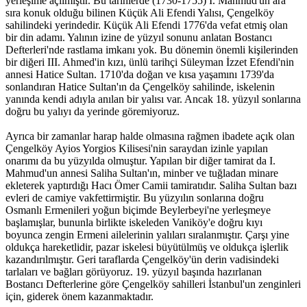
yerleşime açılmıştır. Bu tarihlerde (1730-1755) I. Mahmud'un ara
sıra konuk olduğu bilinen Küçük Ali Efendi Yalısı, Çengelköy
sahilindeki yerindedir. Küçük Ali Efendi 1776'da vefat etmiş olan
bir din adamı. Yalının izine de yüzyıl sonunu anlatan Bostancı
Defterleri'nde rastlama imkanı yok. Bu dönemin önemli kişilerinden
bir diğeri III. Ahmed'in kızı, ünlü tarihçi Süleyman İzzet Efendi'nin
annesi Hatice Sultan. 1710'da doğan ve kısa yaşamını 1739'da
sonlandıran Hatice Sultan'ın da Çengelköy sahilinde, iskelenin
yanında kendi adıyla anılan bir yalısı var. Ancak 18. yüzyıl sonlarına
doğru bu yalıyı da yerinde göremiyoruz.
Ayrıca bir zamanlar harap halde olmasına rağmen ibadete açık olan
Çengelköy Ayios Yorgios Kilisesi'nin saraydan izinle yapılan
onarımı da bu yüzyılda olmuştur. Yapılan bir diğer tamirat da I.
Mahmud'un annesi Saliha Sultan'ın, minber ve tuğladan minare
ekleterek yaptırdığı Hacı Ömer Camii tamiratıdır. Saliha Sultan bazı
evleri de camiye vakfettirmiştir. Bu yüzyılın sonlarına doğru
Osmanlı Ermenileri yoğun biçimde Beylerbeyi'ne yerleşmeye
başlamışlar, bununla birlikte iskeleden Vaniköy'e doğru kıyı
boyunca zengin Ermeni ailelerinin yalıları sıralanmıştır. Çarşı yine
oldukça hareketlidir, pazar iskelesi büyütülmüş ve oldukça işlerlik
kazandırılmıştır. Geri taraflarda Çengelköy'ün derin vadisindeki
tarlaları ve bağları görüyoruz. 19. yüzyıl başında hazırlanan
Bostancı Defterlerine göre Çengelköy sahilleri İstanbul'un zenginleri
için, giderek önem kazanmaktadır.