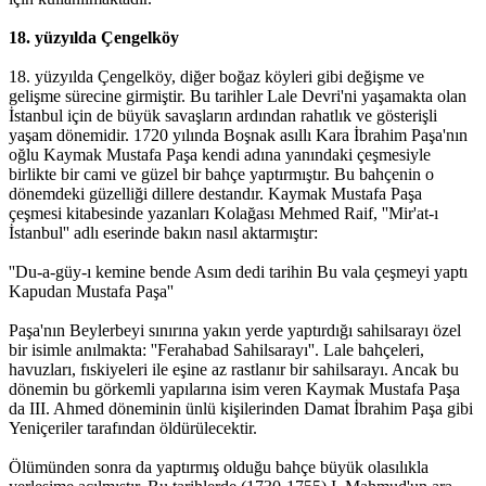
18. yüzyılda Çengelköy
18. yüzyılda Çengelköy, diğer boğaz köyleri gibi değişme ve
gelişme sürecine girmiştir. Bu tarihler Lale Devri'ni yaşamakta olan
İstanbul için de büyük savaşların ardından rahatlık ve gösterişli
yaşam dönemidir. 1720 yılında Boşnak asıllı Kara İbrahim Paşa'nın
oğlu Kaymak Mustafa Paşa kendi adına yanındaki çeşmesiyle
birlikte bir cami ve güzel bir bahçe yaptırmıştır. Bu bahçenin o
dönemdeki güzelliği dillere destandır. Kaymak Mustafa Paşa
çeşmesi kitabesinde yazanları Kolağası Mehmed Raif, ''Mir'at-ı
İstanbul'' adlı eserinde bakın nasıl aktarmıştır:
''Du-a-güy-ı kemine bende Asım dedi tarihin Bu vala çeşmeyi yaptı
Kapudan Mustafa Paşa''
Paşa'nın Beylerbeyi sınırına yakın yerde yaptırdığı sahilsarayı özel
bir isimle anılmakta: ''Ferahabad Sahilsarayı''. Lale bahçeleri,
havuzları, fıskiyeleri ile eşine az rastlanır bir sahilsarayı. Ancak bu
dönemin bu görkemli yapılarına isim veren Kaymak Mustafa Paşa
da III. Ahmed döneminin ünlü kişilerinden Damat İbrahim Paşa gibi
Yeniçeriler tarafından öldürülecektir.
Ölümünden sonra da yaptırmış olduğu bahçe büyük olasılıkla