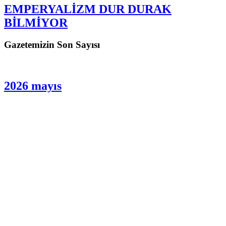
.
102
103
104
İleri »
Son »»»
YAZAR SON YAZILARI
Yalçın Soysevinç
EMPERYALİZM DUR DURAK
BİLMİYOR
Gazetemizin Son Sayısı
2026 mayıs