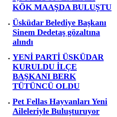
ŞENAY AYBÜKE YALÇIN
ÜSKÜDAR’DA ANILDI
İYİ PARTİ İL BAŞKANI
ÜSKÜDARDAYDI
5,5 MİLYON EMEKLİ
KÖK MAAŞDA BULUŞTU
Üsküdar Belediye Başkanı
Sinem Dedetaş gözaltına
alındı