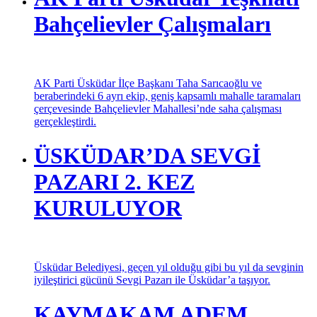
Sosyal Belediyecilik anlayışı adına Üsküdar Belediyesi,
eğitim alanında yaptığı projelerle adından söz ettirmeye
devam ediyor.
AK Parti Üsküdar Teşkilatı
Bahçelievler Çalışmaları
AK Parti Üsküdar İlçe Başkanı Taha Sarıcaoğlu ve
beraberindeki 6 ayrı ekip, geniş kapsamlı mahalle taramaları
çerçevesinde Bahçelievler Mahallesi’nde saha çalışması
gerçekleştirdi.
ÜSKÜDAR’DA SEVGİ
PAZARI 2. KEZ