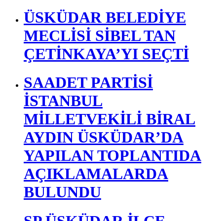
YENİ PARTİ ÜSKÜDAR
KURULDU İLÇE
BAŞKANI BERK
TÜTÜNCÜ OLDU
Pet Fellas Hayvanları Yeni
Aileleriyle Buluşturuyor
ÜSKÜDAR BELEDİYE
MECLİSİ SİBEL TAN
ÇETİNKAYA’YI SEÇTİ
SAADET PARTİSİ
İSTANBUL