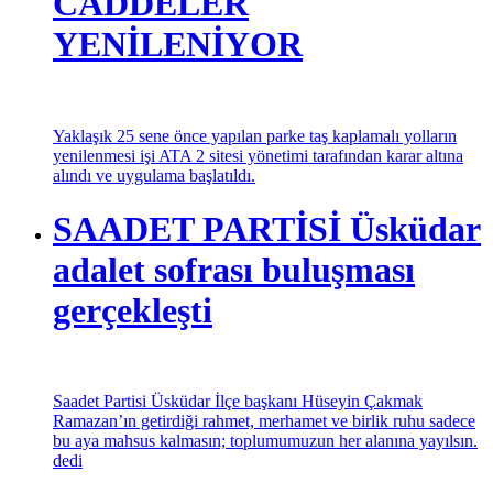
İYİ Parti Üsküdar ilçe Başkanlığı 4 Mart akşamı iftar
sofrasında Üsküdar STK buluşmasını yaptı.
ATA 2 SİTESİNDE
CADDELER
YENİLENİYOR
Yaklaşık 25 sene önce yapılan parke taş kaplamalı yolların
yenilenmesi işi ATA 2 sitesi yönetimi tarafından karar altına
alındı ve uygulama başlatıldı.
SAADET PARTİSİ Üsküdar
adalet sofrası buluşması
gerçekleşti