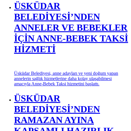
Saadet Partisi Üsküdar İlçe başkanı Hüseyin Çakmak
Ramazan’ın getirdiği rahmet, merhamet ve birlik ruhu sadece
bu aya mahsus kalmasın; toplumumuzun her alanına yayılsın.
dedi
ÜSKÜDAR
BELEDİYESİ’NDEN
ANNELER VE BEBEKLER
İÇİN ANNE-BEBEK TAKSİ
HİZMETİ
Üsküdar Belediyesi, anne adayları ve yeni doğum yapan
annelerin sağlık hizmetlerine daha kolay ulaşabilmesi
amacıyla Anne-Bebek Taksi hizmetini başlattı.