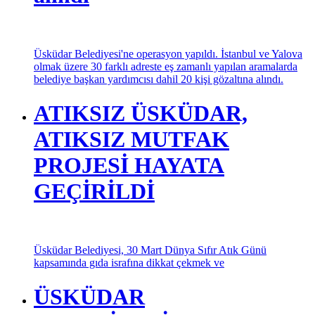
Üsküdar Belediyesi'ne operasyon yapıldı. İstanbul ve Yalova
olmak üzere 30 farklı adreste eş zamanlı yapılan aramalarda
belediye başkan yardımcısı dahil 20 kişi gözaltına alındı.
ATIKSIZ ÜSKÜDAR,
ATIKSIZ MUTFAK
PROJESİ HAYATA
GEÇİRİLDİ
Üsküdar Belediyesi, 30 Mart Dünya Sıfır Atık Günü
kapsamında gıda israfına dikkat çekmek ve
ÜSKÜDAR