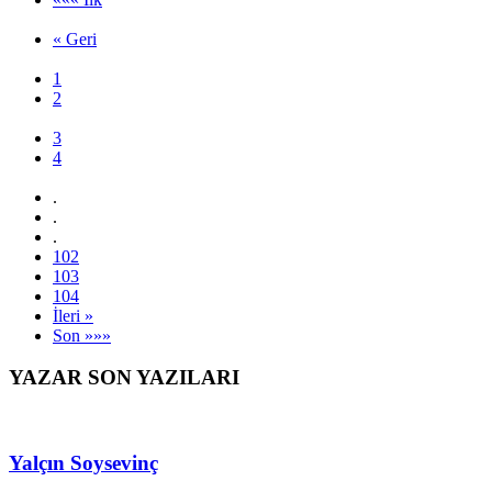
YENİLENDİ VE
ŞENLİKLERLE AÇILDI
Başkan Sinem Dedetaş: Çocuk Köyü’ndeki, 1200 metrekare
büyüklüğünde çocuk oyun alanları ve yaklaşık 11 bin
metrekarelik yeşil alanda iyileştirmeler yaptık.
««« İlk
« Geri
1
2
3
4
.
.