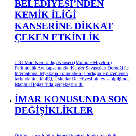
BELEDİYESİ’NDEN
KEMİK İLİĞİ
KANSERİNE DİKKAT
ÇEKEN ETKİNLİK
1-31 Mart Kemik İliği Kanseri (Multiple Miyelom)
Farkındalık Ayı kapsamında, Kanser Savaşçıları Derneği ile
International Myeloma Foundation iş birliğinde düzenlenen
farkındalık etkinliği, Üsküdar Belediyesi’nin ev sahipliğinde
İstanbul Boğazı’nda gerçekleştirildi.
İMAR KONUSUNDA SON
DEĞİŞİKLİKLER