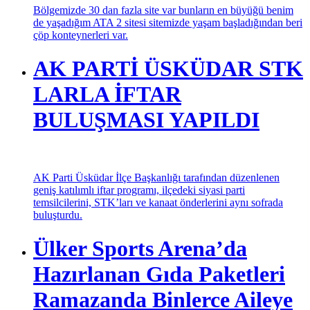
Bölgemizde 30 dan fazla site var bunların en büyüğü benim
de yaşadığım ATA 2 sitesi sitemizde yaşam başladığından beri
çöp konteynerleri var.
AK PARTİ ÜSKÜDAR STK
LARLA İFTAR
BULUŞMASI YAPILDI
AK Parti Üsküdar İlçe Başkanlığı tarafından düzenlenen
geniş katılımlı iftar programı, ilçedeki siyasi parti
temsilcilerini, STK’ları ve kanaat önderlerini aynı sofrada
buluşturdu.
Ülker Sports Arena’da