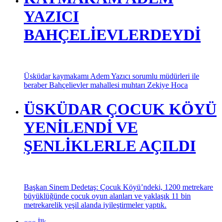
KURULUYOR
Üsküdar Belediyesi, geçen yıl olduğu gibi bu yıl da sevginin
iyileştirici gücünü Sevgi Pazarı ile Üsküdar’a taşıyor.
KAYMAKAM ADEM
YAZICI
BAHÇELİEVLERDEYDİ
Üsküdar kaymakamı Adem Yazıcı sorumlu müdürleri ile
beraber Bahçelievler mahallesi muhtarı Zekiye Hoca
ÜSKÜDAR ÇOCUK KÖYÜ