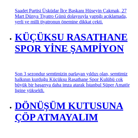
Saadet Partisi Üsküdar İlçe Başkanı Hüseyin Çakmak, 27
Mart Dünya Tiyatro Günü dolayısıyla yaptığı açıklamada,
yerli ve milli tiyatronun önemine dikkat çekti.
KÜÇÜKSU RASATHANE
SPOR YİNE ŞAMPİYON
Son 3 sezondur semtimizin parlayan yıldızı olan, semtimiz
halkının kurduğu Küçüksu Rasathane Spor Kulübü çok
büyük bir başarıya daha imza atarak İstanbul Süper Amatör
ligine yükseldi.
DÖNÜŞÜM KUTUSUNA
ÇÖP ATMAYALIM