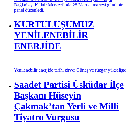
Üsküdar imar Kültür derneği kentsel dönüşümle ilgili
Bağlarbaşı Kültür Merkezi’nde 28 Mart cumartesi günü bir
panel düzenledi.
KURTULUŞUMUZ
YENİLENEBİLİR
ENERJİDE
Yenilenebilir enerjide tarihi zirve: Güneş ve rüzgar yükselişte
Saadet Partisi Üsküdar İlçe
Başkanı Hüseyin
Çakmak’tan Yerli ve Milli
Tiyatro Vurgusu