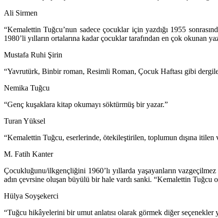
Ali Sirmen
“Kemalettin Tuğcu’nun sadece çocuklar için yazdığı 1955 sonrasın
1980’li yılların ortalarına kadar çocuklar tarafından en çok okunan yaz
Mustafa Ruhi Şirin
“Yavrutürk, Binbir roman, Resimli Roman, Çocuk Haftası gibi dergilerd
Nemika Tuğcu
“Genç kuşaklara kitap okumayı söktürmüş bir yazar.”
Turan Yüksel
“Kemalettin Tuğcu, eserlerinde, ötekileştirilen, toplumun dışına itilen ve
M. Fatih Kanter
Çocukluğunu/ilkgençliğini 1960’lı yıllarda yaşayanların vazgeçilmez
adın çevrsine oluşan büyülü bir hale vardı sanki. “Kemalettin Tuğcu o
Hülya Soyşekerci
“Tuğcu hikâyelerini bir umut anlatısı olarak görmek diğer seçenekle