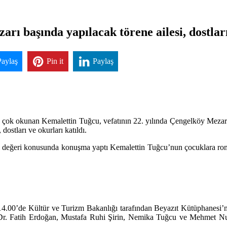
ı başında yapılacak törene ailesi, dostları 
Paylaş
Pin it
Paylaş
en çok okunan Kemalettin Tuğcu, vefatının 22. yılında Çengelköy Mezar
ostları ve okurları katıldı.
i değeri konusunda konuşma yaptı Kemalettin Tuğcu’nun çocuklara roman
14.00’de Kültür ve Turizm Bakanlığı tarafından Beyazıt Kütüphanesi’n
n, Dr. Fatih Erdoğan, Mustafa Ruhi Şirin, Nemika Tuğcu ve Mehmet 