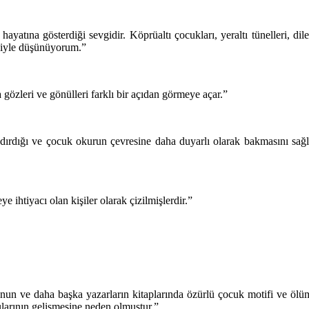
yatına gösterdiği sevgidir. Köprüaltı çocukları, yeraltı tünelleri, dilenc
vgiyle düşünüyorum.”
gözleri ve gönülleri farklı bir açıdan görmeye açar.”
dığı ve çocuk okurun çevresine daha duyarlı olarak bakmasını sağladı
e ihtiyacı olan kişiler olarak çizilmişlerdir.”
un ve daha başka yazarların kitaplarında özürlü çocuk motifi ve ölüm
larının gelişmesine neden olmuştur.”