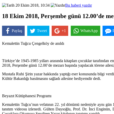
20 Ekim 2018, 10:34
Bu haberi yazdır
18 Ekim 2018, Perşembe günü 12.00’de mezar
Paylaş
Tweet
+1
WhatsApp
Kemalettin Tuğcu Çengelköy de anıldı
Türkiye’de 1945-1985 yılları arasında kitapları çocuklar tarafından 
2018, Perşembe günü 12.00’de mezarı başında yapılacak törene ailesi, d
Mustafa Ruhi Şirin yazar hakkında yaptığı eser konusunda bilgi verd
Kültür Bakanlığı basılmasını sağladı ailesine hediyemdir dedi.
Beyazıt Kütüphanesi Programı
Kemalettin Tuğcu’nun vefatının 22. yıl dönümü nedeniyle aynı gün 
tanıtım videosu izlenedi. Gülten Dayıoğlu, Prof. Dr. İnci Enginü
Çocuklara Okumayı Sevdiren Yazar kitabının tanıtımı yapıldı.