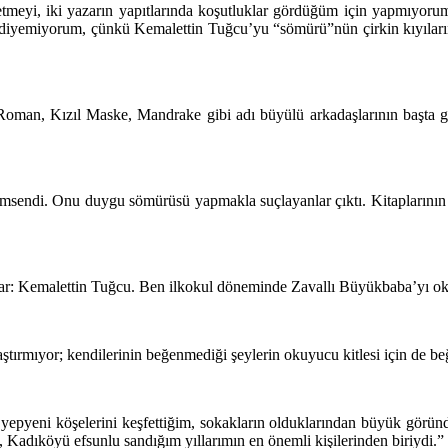
meyi, iki yazarın yapıtlarında koşutluklar gördüğüm için yapmıyoru
” diyemiyorum, çünkü Kemalettin Tuğcu’yu “sömürü”nün çirkin kıyılar
Roman, Kızıl Maske, Mandrake gibi adı büyülü arkadaşlarının başta ge
sendi. Onu duygu sömürüsü yapmakla suçlayanlar çıktı. Kitaplarının bu
r: Kemalettin Tuğcu. Ben ilkokul döneminde Zavallı Büyükbaba’yı ok
ştırmıyor; kendilerinin beğenmediği şeylerin okuyucu kitlesi için de b
 yepyeni köşelerini keşfettiğim, sokakların olduklarından büyük görün
m, Kadıköyü efsunlu sandığım yıllarımın en önemli kişilerinden biriydi.”