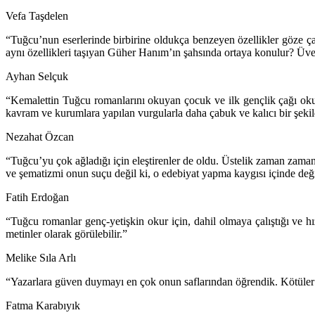
Vefa Taşdelen
“Tuğcu’nun eserlerinde birbirine oldukça benzeyen özellikler göze 
aynı özellikleri taşıyan Güher Hanım’ın şahsında ortaya konulur? Üvey
Ayhan Selçuk
“Kemalettin Tuğcu romanlarını okuyan çocuk ve ilk gençlik çağı okurlar
kavram ve kurumlara yapılan vurgularla daha çabuk ve kalıcı bir şekilde
Nezahat Özcan
“Tuğcu’yu çok ağladığı için eleştirenler de oldu. Üstelik zaman zaman 
ve şematizmi onun suçu değil ki, o edebiyat yapma kaygısı içinde deği
Fatih Erdoğan
“Tuğcu romanlar genç-yetişkin okur için, dahil olmaya çalıştığı ve 
metinler olarak görülebilir.”
Melike Sıla Arlı
“Yazarlara güven duymayı en çok onun saflarından öğrendik. Kötüler na
Fatma Karabıyık