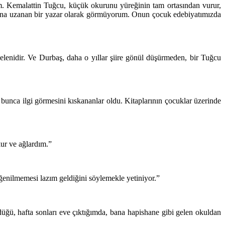
m. Kemalattin Tuğcu, küçük okurunu yüreğinin tam ortasından vurur,
ına uzanan bir yazar olarak görmüyorum. Onun çocuk edebiyatımızda
lenidir. Ve Durbaş, daha o yıllar şiire gönül düşürmeden, bir Tuğcu
nca ilgi görmesini kıskananlar oldu. Kitaplarının çocuklar üzerinde
ur ve ağlardım.”
eğenilmemesi lazım geldiğini söylemekle yetiniyor.”
düğü, hafta sonları eve çıktığımda, bana hapishane gibi gelen okuldan