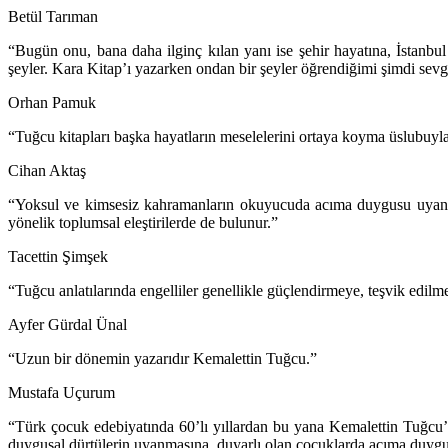
Betül Tarıman
“Bugün onu, bana daha ilginç kılan yanı ise şehir hayatına, İstanbul ha
şeyler. Kara Kitap’ı yazarken ondan bir şeyler öğrendiğimi şimdi se
Orhan Pamuk
“Tuğcu kitapları başka hayatların meselelerini ortaya koyma üslubuyla 
Cihan Aktaş
“Yoksul ve kimsesiz kahramanların okuyucuda acıma duygusu uyandır
yönelik toplumsal eleştirilerde de bulunur.”
Tacettin Şimşek
“Tuğcu anlatılarında engelliler genellikle güçlendirmeye, teşvik edilmey
Ayfer Gürdal Ünal
“Uzun bir dönemin yazarıdır Kemalettin Tuğcu.”
Mustafa Uçurum
“Türk çocuk edebiyatında 60’lı yıllardan bu yana Kemalettin Tuğcu’n
duygusal dürtülerin uyanmasına, duyarlı olan çocuklarda acıma duygu