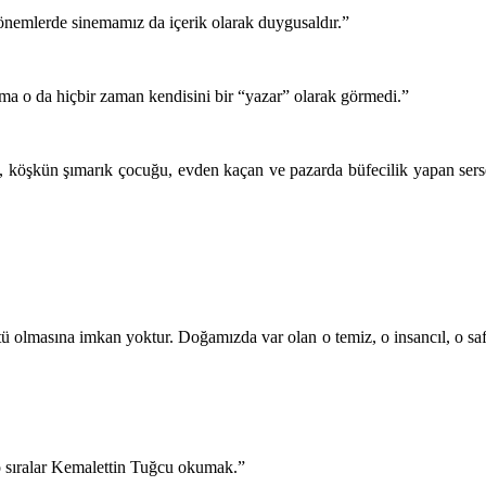
önemlerde sinemamız da içerik olarak duygusaldır.”
ma o da hiçbir zaman kendisini bir “yazar” olarak görmedi.”
e, köşkün şımarık çocuğu, evden kaçan ve pazarda büfecilik yapan serser
olmasına imkan yoktur. Doğamızda var olan o temiz, o insancıl, o saf 
o sıralar Kemalettin Tuğcu okumak.”