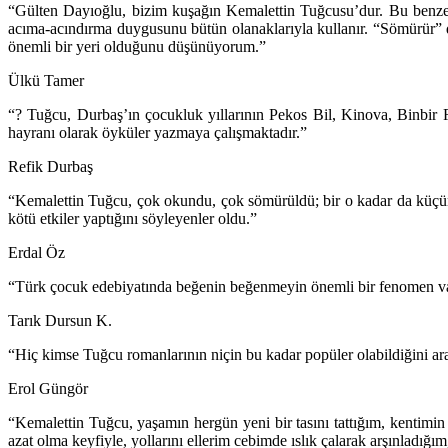
“Gülten Dayıoğlu, bizim kuşağın Kemalettin Tuğcusu’dur. Bu benzet
acıma-acındırma duygusunu bütün olanaklarıyla kullanır. “Sömürür
önemli bir yeri olduğunu düşünüyorum.”
Ülkü Tamer
“? Tuğcu, Durbaş’ın çocukluk yıllarının Pekos Bil, Kinova, Binbir 
hayranı olarak öyküler yazmaya çalışmaktadır.”
Refik Durbaş
“Kemalettin Tuğcu, çok okundu, çok sömürüldü; bir o kadar da küçüm
kötü etkiler yaptığını söyleyenler oldu.”
Erdal Öz
“Türk çocuk edebiyatında beğenin beğenmeyin önemli bir fenomen va
Tarık Dursun K.
“Hiç kimse Tuğcu romanlarının niçin bu kadar popüler olabildiğini ara
Erol Güngör
“Kemalettin Tuğcu, yaşamın hergün yeni bir tasını tattığım, kentimin
azat olma keyfiyle, yollarını ellerim cebimde ıslık çalarak arşınladığı