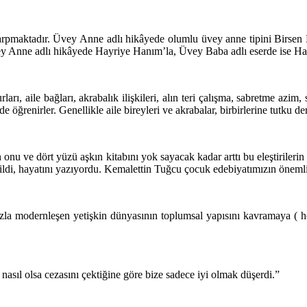
çarpmaktadır. Üvey Anne adlı hikâyede olumlu üvey anne tipini Birse
 Anne adlı hikâyede Hayriye Hanım’la, Üvey Baba adlı eserde ise Halil 
ı, aile bağları, akrabalık ilişkileri, alın teri çalışma, sabretme azim
 öğrenirler. Genellikle aile bireyleri ve akrabalar, birbirlerine tutku d
onu ve dört yüzü aşkın kitabını yok sayacak kadar arttı bu eleştirileri
ldi, hayatını yazıyordu. Kemalettin Tuğcu çocuk edebiyatımızın önemli k
hızla modernleşen yetişkin dünyasının toplumsal yapısını kavramaya ( 
sıl olsa cezasını çektiğine göre bize sadece iyi olmak düşerdi.”