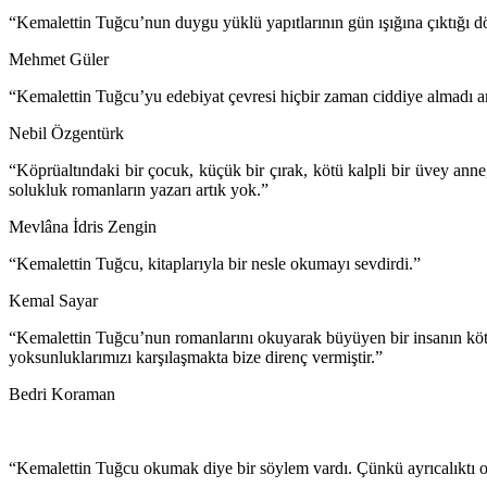
“Kemalettin Tuğcu’nun duygu yüklü yapıtlarının gün ışığına çıktığı d
Mehmet Güler
“Kemalettin Tuğcu’yu edebiyat çevresi hiçbir zaman ciddiye almadı a
Nebil Özgentürk
“Köprüaltındaki bir çocuk, küçük bir çırak, kötü kalpli bir üvey ann
solukluk romanların yazarı artık yok.”
Mevlâna İdris Zengin
“Kemalettin Tuğcu, kitaplarıyla bir nesle okumayı sevdirdi.”
Kemal Sayar
“Kemalettin Tuğcu’nun romanlarını okuyarak büyüyen bir insanın kötü 
yoksunluklarımızı karşılaşmakta bize direnç vermiştir.”
Bedri Koraman
“Kemalettin Tuğcu okumak diye bir söylem vardı. Çünkü ayrıcalıktı 