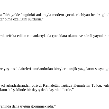
da Türkiye’de bugünkü anlamıyla modern çocuk edebiyatı henüz günde
ar olma özelliğini sürdürür.”
e tefrika edilen romanlarıyla da çocuklara okuma ve süreli yayınları iz
 yaşamsal daireleri sınırlandırılan bireylerin trajik yazgılarını sosyal gerç
 yol arkadaşlarından biriydi Kemalettin Tuğcu? Kemalettin Tuğcu, yal
kumak” şeklinde bir deyiş de dolaşırdı dillerde.”
r yanında daha uygun görünmektedir.”