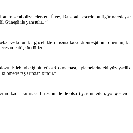
n Hanım sembolize ederken. Üvey Baba adlı eserde bu figür neredeyse
Güneşli ile yansıtılır...”
, sebat ve bütün bu güzellikleri insana kazandıran eğitimin önemini, bu
erecesinde düşkündürler.”
n dozu. Edebi niteliğinin yüksek olmaması, tiplemelerindeki yüzeysellik
ilometre taşlarından biridir.”
her ne kadar kurmaca bir zeminde de olsa ) yardım eden, yol gösteren