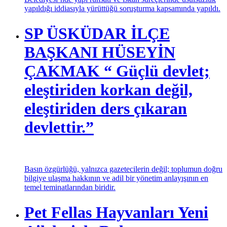
Belediyesi’nde yapı ruhsatı ve iskan süreçlerinde usulsüzlük
yapıldığı iddiasıyla yürüttüğü soruşturma kapsamında yapıldı.
SP ÜSKÜDAR İLÇE
BAŞKANI HÜSEYİN
ÇAKMAK “ Güçlü devlet;
eleştiriden korkan değil,
eleştiriden ders çıkaran
devlettir.”
Basın özgürlüğü, yalnızca gazetecilerin değil; toplumun doğru
bilgiye ulaşma hakkının ve adil bir yönetim anlayışının en
temel teminatlarından biridir.
Pet Fellas Hayvanları Yeni