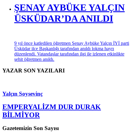
ŞENAY AYBÜKE YALÇIN
ÜSKÜDAR’DA ANILDI
9 yıl önce katledilen öğretmen Şenay Aybüke Yalçın İYİ parti
Üsküdar ilçe Başkanlığı tarafından anıldı lokma hayrı
düzenlendi. Vatandaşlar tarafından ilgi ile izlenen etkinlikte
şehit öğretmen anıldı.
YAZAR SON YAZILARI
Yalçın Soysevinç
EMPERYALİZM DUR DURAK
BİLMİYOR