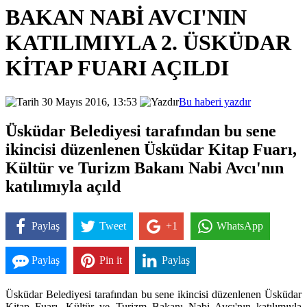
BAKAN NABİ AVCI'NIN
KATILIMIYLA 2. ÜSKÜDAR
KİTAP FUARI AÇILDI
30 Mayıs 2016, 13:53
Bu haberi yazdır
Üsküdar Belediyesi tarafından bu sene
ikincisi düzenlenen Üsküdar Kitap Fuarı,
Kültür ve Turizm Bakanı Nabi Avcı'nın
katılımıyla açıld
Paylaş
Tweet
+1
WhatsApp
Paylaş
Pin it
Paylaş
Üsküdar Belediyesi tarafından bu sene ikincisi düzenlenen Üsküdar