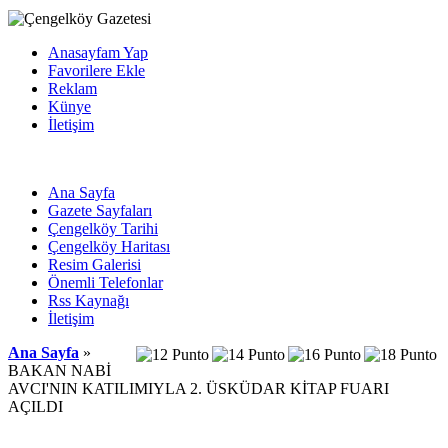
Anasayfam Yap
Favorilere Ekle
Reklam
Künye
İletişim
Ana Sayfa
Gazete Sayfaları
Çengelköy Tarihi
Çengelköy Haritası
Resim Galerisi
Önemli Telefonlar
Rss Kaynağı
İletişim
Ana Sayfa
»
BAKAN NABİ
AVCI'NIN KATILIMIYLA 2. ÜSKÜDAR KİTAP FUARI
AÇILDI