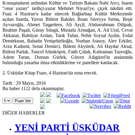
Konuşmaların ardından Kültür ve Turizm Bakanı Nabi Avcı, fuarın
"onur yazarı" tarihçi-yazar Mehmet Niyazi'ye, çiçek takdim etti.
Fuar, 4 Haziran'a kadar sürecek Bağlarbaşı Kültür Merkezinde
açılan fuarda, Yavuz Bülent Bakiler, İhsan Süreyya Sırma, Beşir
Ayvazoğlu, Ahmet Taşgetiren, Ali Ayçil, Abdurrahman Dilipak,
İbrahim Paşalı, Güray Süngü, Mustafa Armağan, A. Ali Ural, Cevat
Akkanat, Bahtiyar Arslan, Tarık Tufan, Nehir Soysal Aydın, Erdal
Demirkıran, Bahadır Yenişehirlioğlu, Nurhan Atasoy, Alev Erkilet,
Arzu Kadumi, Senai Demirci, Bülent Akyürek, Ali Haydar Aksal,
Bülent Parlak, Tuncel Altınköprü, Fatih Çıtlak, Kahraman Tazeoğlu,
Adem Turan, Dursun Gürlek, Güven Adıgüzel'in aralarında
bulunduğu yazarlar imza etkinliklerine ve panellere katılacak.
2. Üsküdar Kitap Fuarı, 4 Haziran'da sona erecek.
Tarih : 29 Mayıs, 2016
Bu haber 1122 defa okunmuştur.
DİĞER HABERLER
YENİ PARTİ ÜSKÜDAR