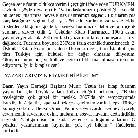
Geçen sene fuarın oldukça verimli geçtiğini ifade eden TÜRKMEN,
sözlerine şöyle devam etti: "Vatandaşlarımızın gösterdiği teveccüh
bu seneki fuarımıza hevesle hazırlanmamızı sağladı. İlk fuarımızda
karşılaştığımız yoğun ilgi, işe dört elle sarılmamıza vesile oldu.
Sizlerden aldığımız güçle bu seneki fuarımızda daha zengin içerik
sunmaya gayret ettik. 2. Üsküdar Kitap Fuarımızda 100'ü aşkın
yayınevi yer alacak. 200'den fazla yazar okurlarıyla buluşacak, imza
dağıtacak. Fuarımız boyunca 250'den fazla etkinlik düzenlenecek. 2.
Üsküdar Kitap Fuarı'nın sadece Üsküdar değil, tüm İstanbul için,
tüm Türkiye için kültürel bir değer olmasını diliyorum.
Okuyucusunun bol, verimli ve bereketli bir fuar olmasını temenni
ediyorum. İyi ki kitaplar var."
"YAZARLARIMIZIN KIYMETİNİ BİLELİM"
Basın Yayın Derneği Başkanı Münir Üstün ise kitap fuarının
yayıncılar için büyük anlam ihtiva ettiğini belirterek, "Bizim
mesleğimiz çok güzel bir meslek. 2007'da bir sempozyumda
Brezilyalı, Arjantin, İspanyol pek çok çevirmen vardı. Hepsi Türkçe
konuşuyorlardı. Hepsi Orhan Pamuk çeviriyordu. Güney Koreli,
çevirmenlik sayesinde evini, arabasını, sosyal hayatını değiştirdiğini
söyledi. Yaptığım işin ne kadar evrensel olduğunu anladım. O
yüzden yazarlarımızın kıymetini çok iyi bilelim." ifadelerini
kullandı.