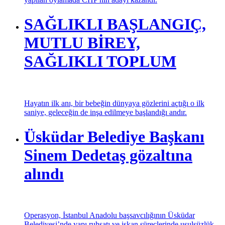
yapılan oylamada CHP'nin adayı kazandı.
SAĞLIKLI BAŞLANGIÇ,
MUTLU BİREY,
SAĞLIKLI TOPLUM
Hayatın ilk anı, bir bebeğin dünyaya gözlerini açtığı o ilk
saniye, geleceğin de inşa edilmeye başlandığı andır.
Üsküdar Belediye Başkanı
Sinem Dedetaş gözaltına
alındı
Operasyon, İstanbul Anadolu başsavcılığının Üsküdar