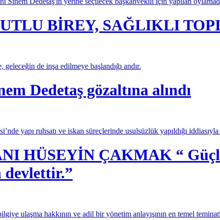
ı Sinem Dedetaş'ın yerine seçilecek başkanvekili için yapılan oylama
UTLU BİREY, SAĞLIKLI TO
e, geleceğin de inşa edilmeye başlandığı andır.
nem Dedetaş gözaltına alındı
’nde yapı ruhsatı ve iskan süreçlerinde usulsüzlük yapıldığı iddiasıyl
 HÜSEYİN ÇAKMAK “ Güçlü dev
 devlettir.”
lgiye ulaşma hakkının ve adil bir yönetim anlayışının en temel teminatl