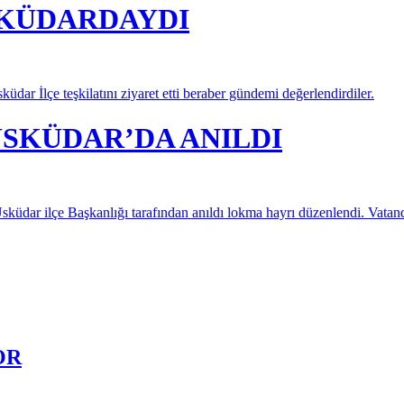
ÜSKÜDARDAYDI
dar İlçe teşkilatını ziyaret etti beraber gündemi değerlendirdiler.
ÜSKÜDAR’DA ANILDI
üdar ilçe Başkanlığı tarafından anıldı lokma hayrı düzenlendi. Vatandaşl
OR