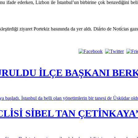
nu ifade ederken, Lizbon ile İstanbul’un birbirine çok benzediğini beli
ştirdiği ziyaret Portekiz basınında da yer aldı. Diário de Notícias ga
URULDU İLÇE BAŞKANI BER
aya başladı. İstanbul da belli olan yönetimlerin bir tanesi de Üsküdar old
İSİ SİBEL TAN ÇETİNKAYA’