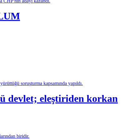
da CHP'nin adayı kazandı.
PLUM
a yürüttüğü soruşturma kapsamında yapıldı.
let; eleştiriden korkan
arından biridir.