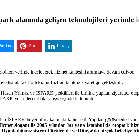
rk alanında gelişen teknolojileri yerinde i
Paylaş
Pin it
Paylaş
jileri yerinde inceleyerek hizmet kalitesini artırmaya devam ediyor.
lisi olarak Portekiz’in Lizbon kentine ziyaret gerçekleştirdi.
an Yılmaz ve İSPARK yetkilileri ile birlikte yapılan ziyarette, otopar
RK yetkilileri ile fikir alışverişinde bulunuldu.
ina İSPARK heyetini makamında kabul etti. Yapılan görüşmede İstanb
met sloganı ile 2005 yılından bu yana İstanbul’da otopark hizmet
z. Uyguladığımız sistem Türkiye’de ve Dünya’da birçok belediye içi