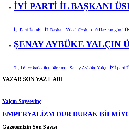
İYİ PARTİ İL BAŞKANI 
İyi Parti İstanbul İL Başkanı Yücel Coşkun 10 Haziran günü Üskü
ŞENAY AYBÜKE YALÇIN 
9 yıl önce katledilen öğretmen Şenay Aybüke Yalçın İYİ parti Üsk
YAZAR SON YAZILARI
Yalçın Soysevinç
EMPERYALİZM DUR DURAK BİLMİY
Gazetemizin Son Sayısı