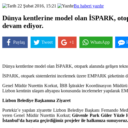
22 Şubat 2016, 15:21
Bu haberi yazdır
Dünya kentlerine model olan İSPARK, otopa
devam ediyor.
Paylaş
Tweet
+1
WhatsApp
Dünya kentlerine model olan İSPARK, otopark alanında gelişen teknolo
İSPARK, otopark sistemlerini incelemek üzere EMPARK şirketinin davet
Genel Müdür Nurettin Korkut, İBB İştirakler Koordinasyon Müdürü Has
Lizbon kentinin ulaşım altyapısı konusunda incelemeler yapılarak EMPA
Lizbon Belediye Başkanına Ziyaret
Portekiz’e yapılan ziyarette Lizbon Belediye Başkanı Fernando Med
veren Genel Müdür Nurettin Korkut;
Güvenle Park Güler Yüzle Hiz
İstanbul’da hayata geçirdiğimiz projeler ile halkımıza sunuyoru