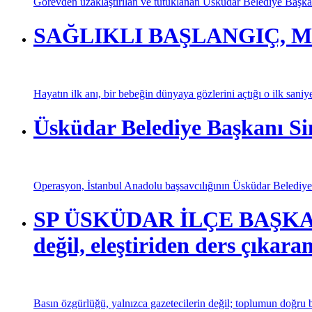
Görevden uzaklaştırılan ve tutuklanan Üsküdar Belediye Başkan
SAĞLIKLI BAŞLANGIÇ, M
Hayatın ilk anı, bir bebeğin dünyaya gözlerini açtığı o ilk saniy
Üsküdar Belediye Başkanı Si
Operasyon, İstanbul Anadolu başsavcılığının Üsküdar Belediyesi
SP ÜSKÜDAR İLÇE BAŞKANI
değil, eleştiriden ders çıkaran
Basın özgürlüğü, yalnızca gazetecilerin değil; toplumun doğru bi