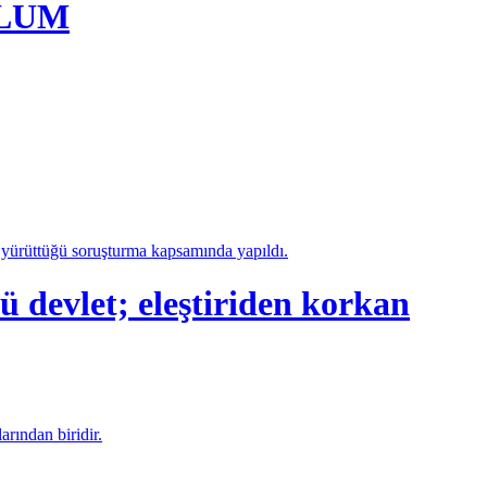
PLUM
a yürüttüğü soruşturma kapsamında yapıldı.
let; eleştiriden korkan
arından biridir.