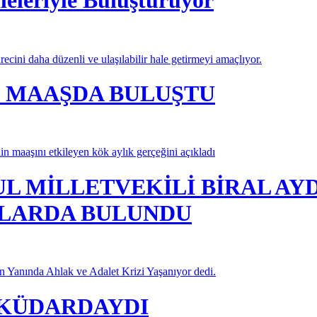
leleriyle Buluşturuyor
ecini daha düzenli ve ulaşılabilir hale getirmeyi amaçlıyor.
K MAAŞDA BULUŞTU
 maaşını etkileyen kök aylık gerçeğini açıkladı
UL MİLLETVEKİLİ BİRAL AY
LARDA BULUNDU
in Yanında Ahlak ve Adalet Krizi Yaşanıyor dedi.
ÜSKÜDARDAYDI