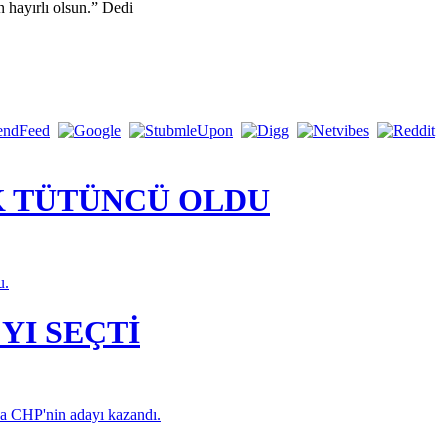
 hayırlı olsun.” Dedi
K TÜTÜNCÜ OLDU
u.
YI SEÇTİ
da CHP'nin adayı kazandı.