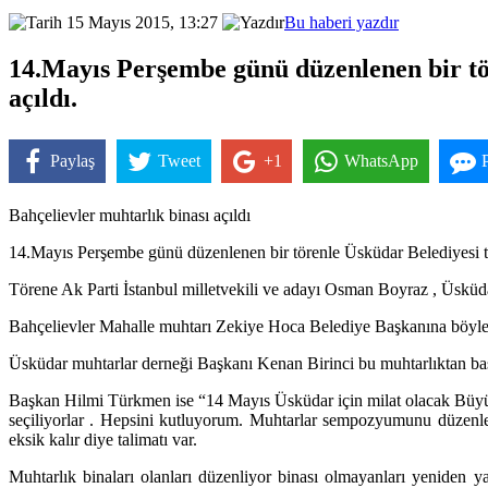
15 Mayıs 2015, 13:27
Bu haberi yazdır
14.Mayıs Perşembe günü düzenlenen bir tör
açıldı.
Paylaş
Tweet
+1
WhatsApp
Bahçelievler muhtarlık binası açıldı
14.Mayıs Perşembe günü düzenlenen bir törenle Üsküdar Belediyesi tar
Törene Ak Parti İstanbul milletvekili ve adayı Osman Boyraz , Üskü
Bahçelievler Mahalle muhtarı Zekiye Hoca Belediye Başkanına böyle dü
Üsküdar muhtarlar derneği Başkanı Kenan Birinci bu muhtarlıktan baş
Başkan Hilmi Türkmen ise “14 Mayıs Üsküdar için milat olacak Büyükş
seçiliyorlar . Hepsini kutluyorum. Muhtarlar sempozyumunu düzenle
eksik kalır diye talimatı var.
Muhtarlık binaları olanları düzenliyor binası olmayanları yeniden y