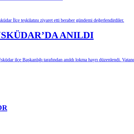
dar İlçe teşkilatını ziyaret etti beraber gündemi değerlendirdiler.
ÜSKÜDAR’DA ANILDI
üdar ilçe Başkanlığı tarafından anıldı lokma hayrı düzenlendi. Vatandaşl
OR