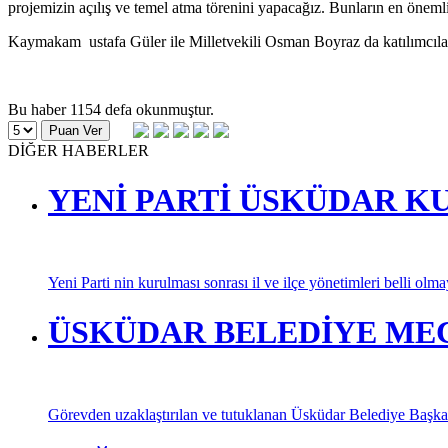
projemizin açılış ve temel atma törenini yapacağız. Bunların en öneml
Kaymakam ustafa Güler ile Milletvekili Osman Boyraz da katılımcılara
Bu haber 1154 defa okunmuştur.
DİĞER HABERLER
YENİ PARTİ ÜSKÜDAR K
Yeni Parti nin kurulması sonrası il ve ilçe yönetimleri belli olm
ÜSKÜDAR BELEDİYE MECL
Görevden uzaklaştırılan ve tutuklanan Üsküdar Belediye Başkan