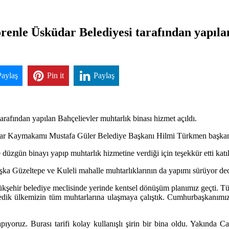
enle Üsküdar Belediyesi tarafından yapıla
Paylaş
Pin it
Paylaş
afından yapılan Bahçelievler muhtarlık binası hizmet açıldı.
dar Kaymakamı Mustafa Güler Belediye Başkanı Hilmi Türkmen başkan ya
zgün binayı yapıp muhtarlık hizmetine verdiği için teşekkür etti katıl
ka Güzeltepe ve Kuleli mahalle muhtarlıklarının da yapımı sürüyor ded
ehir belediye meclisinde yerinde kentsel dönüşüm planımız geçti. Tüm 
dik ülkemizin tüm muhtarlarına ulaşmaya çalıştık. Cumhurbaşkanımızın
apıyoruz. Burası tarifi kolay kullanışlı şirin bir bina oldu. Yakınd