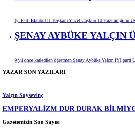
İyi Parti İstanbul İL Başkanı Yücel Coşkun 10 Haziran günü Üskü
ŞENAY AYBÜKE YALÇIN 
9 yıl önce katledilen öğretmen Şenay Aybüke Yalçın İYİ parti Üsk
YAZAR SON YAZILARI
Yalçın Soysevinç
EMPERYALİZM DUR DURAK BİLMİY
Gazetemizin Son Sayısı