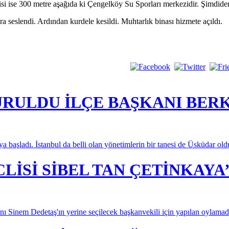
isi ise 300 metre aşağıda ki Çengelköy Su Sporları merkezidir. Şimdiden
 seslendi. Ardından kurdele kesildi. Muhtarlık binası hizmete açıldı.
URULDU İLÇE BAŞKANI BER
aya başladı. İstanbul da belli olan yönetimlerin bir tanesi de Üsküdar old
İSİ SİBEL TAN ÇETİNKAYA’
ı Sinem Dedetaş'ın yerine seçilecek başkanvekili için yapılan oylama