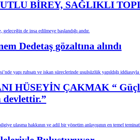
UTLU BİREY, SAĞLIKLI TO
e, geleceğin de inşa edilmeye başlandığı andır.
nem Dedetaş gözaltına alındı
’nde yapı ruhsatı ve iskan süreçlerinde usulsüzlük yapıldığı iddiasıyl
 HÜSEYİN ÇAKMAK “ Güçlü dev
 devlettir.”
lgiye ulaşma hakkının ve adil bir yönetim anlayışının en temel teminatl