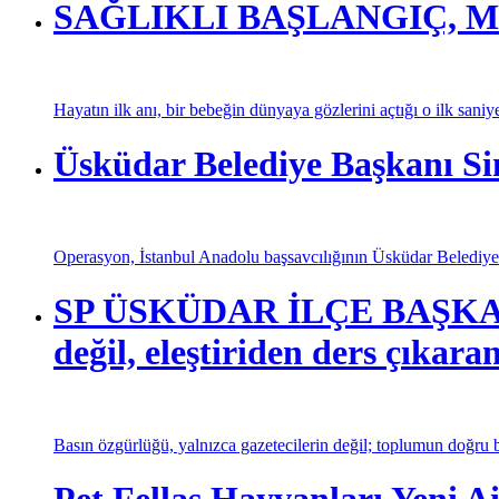
SAĞLIKLI BAŞLANGIÇ, M
Hayatın ilk anı, bir bebeğin dünyaya gözlerini açtığı o ilk saniy
Üsküdar Belediye Başkanı Si
Operasyon, İstanbul Anadolu başsavcılığının Üsküdar Belediyesi
SP ÜSKÜDAR İLÇE BAŞKANI
değil, eleştiriden ders çıkaran
Basın özgürlüğü, yalnızca gazetecilerin değil; toplumun doğru bi