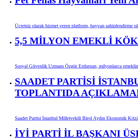
Pet Fellas Hayvanları Yeni Ai
Ücretsiz olarak hizmet veren platform, hayvan sahiplendirme sür
5,5 MİLYON EMEKLİ KÖ
Sosyal Güvenlik Uzmanı Özgür Erdursun, milyonlarca emeklinin
SAADET PARTİSİ İSTANB
TOPLANTIDA AÇIKLAMA
Saadet Partisi İstanbul Milletvekili Birol Aydın Ekonomik Kriz
İYİ PARTİ İL BAŞKANI 