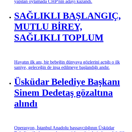
yapılan oylamada CHP'nin adayı kazandı.
SAĞLIKLI BAŞLANGIÇ,
MUTLU BİREY,
SAĞLIKLI TOPLUM
Hayatın ilk anı, bir bebeğin dünyaya gözlerini açtığı o ilk
saniye, geleceğin de inşa edilmeye başlandığı andır.
Üsküdar Belediye Başkanı
Sinem Dedetaş gözaltına
alındı
Operasyon, İstanbul Anadolu başsavcılığının Üsküdar