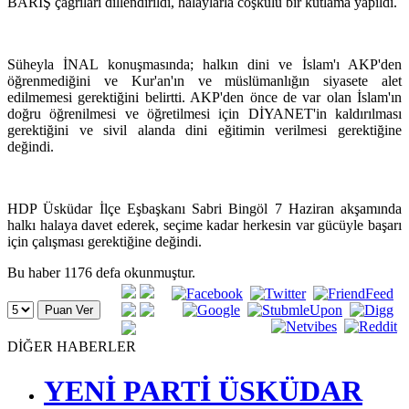
BARIŞ çağrıları dillendirildi, halaylarla coşkulu bir kutlama yapıldı.
Süheyla İNAL konuşmasında; halkın dini ve İslam'ı AKP'den
öğrenmediğini ve Kur'an'ın ve müslümanlığın siyasete alet
edilmemesi gerektiğini belirtti. AKP'den önce de var olan İslam'ın
doğru öğrenilmesi ve öğretilmesi için DİYANET'in kaldırılması
gerektiğini ve sivil alanda dini eğitimin verilmesi gerektiğine
değindi.
HDP Üsküdar İlçe Eşbaşkanı Sabri Bingöl 7 Haziran akşamında
halkı halaya davet ederek, seçime kadar herkesin var gücüyle başarı
için çalışması gerektiğine değindi.
Bu haber 1176 defa okunmuştur.
DİĞER HABERLER
YENİ PARTİ ÜSKÜDAR