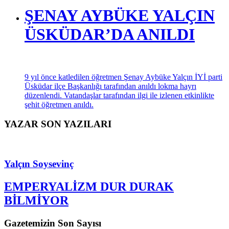
ŞENAY AYBÜKE YALÇIN
ÜSKÜDAR’DA ANILDI
9 yıl önce katledilen öğretmen Şenay Aybüke Yalçın İYİ parti
Üsküdar ilçe Başkanlığı tarafından anıldı lokma hayrı
düzenlendi. Vatandaşlar tarafından ilgi ile izlenen etkinlikte
şehit öğretmen anıldı.
YAZAR SON YAZILARI
Yalçın Soysevinç
EMPERYALİZM DUR DURAK
BİLMİYOR
Gazetemizin Son Sayısı