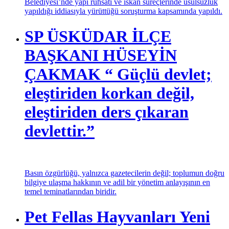
Belediyesi’nde yapı ruhsatı ve iskan süreçlerinde usulsüzlük
yapıldığı iddiasıyla yürüttüğü soruşturma kapsamında yapıldı.
SP ÜSKÜDAR İLÇE
BAŞKANI HÜSEYİN
ÇAKMAK “ Güçlü devlet;
eleştiriden korkan değil,
eleştiriden ders çıkaran
devlettir.”
Basın özgürlüğü, yalnızca gazetecilerin değil; toplumun doğru
bilgiye ulaşma hakkının ve adil bir yönetim anlayışının en
temel teminatlarından biridir.
Pet Fellas Hayvanları Yeni