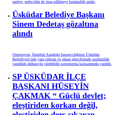
saniye, geleceğin de inşa edilmeye başlandığı andır.
Üsküdar Belediye Başkanı
Sinem Dedetaş gözaltına
alındı
Operasyon, İstanbul Anadolu başsavcılığının Üsküdar
Belediyesi’nde yapı ruhsatı ve iskan süreçlerinde usulsüzlük
yapıldığı iddiasıyla yürüttüğü soruşturma kapsamında yapıldı.
SP ÜSKÜDAR İLÇE
BAŞKANI HÜSEYİN
ÇAKMAK “ Güçlü devlet;
eleştiriden korkan değil,
eleştiriden ders çıkaran