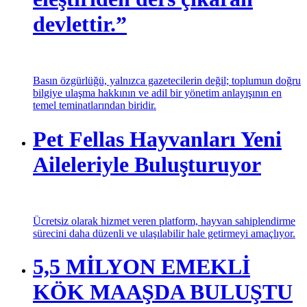
devlettir.”
Basın özgürlüğü, yalnızca gazetecilerin değil; toplumun doğru
bilgiye ulaşma hakkının ve adil bir yönetim anlayışının en
temel teminatlarından biridir.
Pet Fellas Hayvanları Yeni
Aileleriyle Buluşturuyor
Ücretsiz olarak hizmet veren platform, hayvan sahiplendirme
sürecini daha düzenli ve ulaşılabilir hale getirmeyi amaçlıyor.
5,5 MİLYON EMEKLİ
KÖK MAAŞDA BULUŞTU