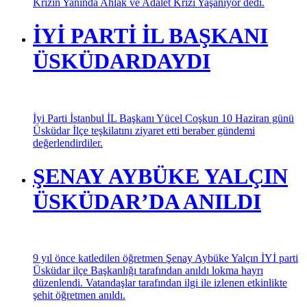
Krizin Yanında Ahlak ve Adalet Krizi Yaşanıyor dedi.
İYİ PARTİ İL BAŞKANI
ÜSKÜDARDAYDI
İyi Parti İstanbul İL Başkanı Yücel Coşkun 10 Haziran günü
Üsküdar İlçe teşkilatını ziyaret etti beraber gündemi
değerlendirdiler.
ŞENAY AYBÜKE YALÇIN
ÜSKÜDAR’DA ANILDI
9 yıl önce katledilen öğretmen Şenay Aybüke Yalçın İYİ parti
Üsküdar ilçe Başkanlığı tarafından anıldı lokma hayrı
düzenlendi. Vatandaşlar tarafından ilgi ile izlenen etkinlikte
şehit öğretmen anıldı.