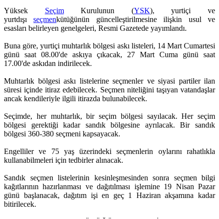
Yüksek
Seçim
Kurulunun (
YSK
), yurtiçi ve
yurtdışı
seçmen
kütüğünün güncelleştirilmesine ilişkin usul ve
esasları belirleyen genelgeleri, Resmi Gazetede yayımlandı.
Buna göre, yurtiçi muhtarlık bölgesi askı listeleri, 14 Mart Cumartesi
günü saat 08.00'de askıya çıkacak, 27 Mart Cuma günü saat
17.00'de askıdan indirilecek.
Muhtarlık bölgesi askı listelerine seçmenler ve siyasi partiler ilan
süresi içinde itiraz edebilecek. Seçmen niteliğini taşıyan vatandaşlar
ancak kendileriyle ilgili itirazda bulunabilecek.
Seçimde, her muhtarlık, bir seçim bölgesi sayılacak. Her seçim
bölgesi gerektiği kadar sandık bölgesine ayrılacak. Bir sandık
bölgesi 360-380 seçmeni kapsayacak.
Engelliler ve 75 yaş üzerindeki seçmenlerin oylarını rahatlıkla
kullanabilmeleri için tedbirler alınacak.
Sandık seçmen listelerinin kesinleşmesinden sonra seçmen bilgi
kağıtlarının hazırlanması ve dağıtılması işlemine 19 Nisan Pazar
günü başlanacak, dağıtım işi en geç 1 Haziran akşamına kadar
bitirilecek.