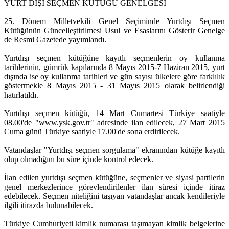
YURT DIŞI SEÇMEN KÜTÜĞÜ GENELGESİ
25. Dönem Milletvekili Genel Seçiminde Yurtdışı Seçmen
Kütüğünün Güncelleştirilmesi Usul ve Esaslarını Gösterir Genelge
de Resmi Gazetede yayımlandı.
Yurtdışı seçmen kütüğüne kayıtlı seçmenlerin oy kullanma
tarihlerinin, gümrük kapılarında 8 Mayıs 2015-7 Haziran 2015, yurt
dışında ise oy kullanma tarihleri ve gün sayısı ülkelere göre farklılık
göstermekle 8 Mayıs 2015 - 31 Mayıs 2015 olarak belirlendiği
hatırlatıldı.
Yurtdışı seçmen kütüğü, 14 Mart Cumartesi Türkiye saatiyle
08.00'de "www.ysk.gov.tr" adresinde ilan edilecek, 27 Mart 2015
Cuma günü Türkiye saatiyle 17.00'de sona erdirilecek.
Vatandaşlar "Yurtdışı seçmen sorgulama" ekranından kütüğe kayıtlı
olup olmadığını bu süre içinde kontrol edecek.
İlan edilen yurtdışı seçmen kütüğüne, seçmenler ve siyasi partilerin
genel merkezlerince görevlendirilenler ilan süresi içinde itiraz
edebilecek. Seçmen niteliğini taşıyan vatandaşlar ancak kendileriyle
ilgili itirazda bulunabilecek.
Türkiye Cumhuriyeti kimlik numarası taşımayan kimlik belgelerine