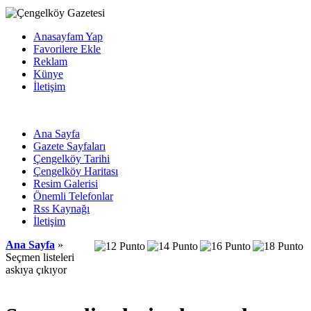
Anasayfam Yap
Favorilere Ekle
Reklam
Künye
İletişim
Ana Sayfa
Gazete Sayfaları
Çengelköy Tarihi
Çengelköy Haritası
Resim Galerisi
Önemli Telefonlar
Rss Kaynağı
İletişim
Ana Sayfa
»
Seçmen listeleri
askıya çıkıyor