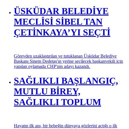
ÜSKÜDAR BELEDİYE
MECLİSİ SİBEL TAN
ÇETİNKAYA’YI SEÇTİ
Görevden uzaklaştırılan ve tutuklanan Üsküdar Belediye
Başkanı Sinem Dedetaş'ın yerine seçilecek başkanvekili için
yapılan oylamada CHP'nin adayı kazandı.
SAĞLIKLI BAŞLANGIÇ,
MUTLU BİREY,
SAĞLIKLI TOPLUM
Hayatın ilk anı, bir bebeğin dünyaya gözlerini açtığı o ilk