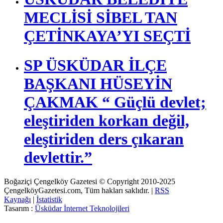
AÇIKLAMALARDA
BULUNDU
ÜSKÜDAR BELEDİYE
MECLİSİ SİBEL TAN
ÇETİNKAYA’YI SEÇTİ
SP ÜSKÜDAR İLÇE
BAŞKANI HÜSEYİN
ÇAKMAK “ Güçlü devlet;
eleştiriden korkan değil,
eleştiriden ders çıkaran
devlettir.”