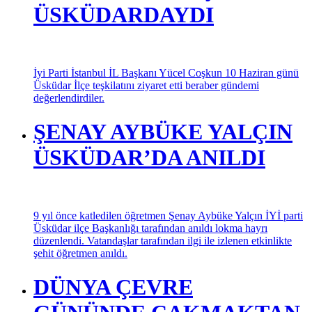
Saadet Partisi İstanbul Milletvekili Birol Aydın Ekonomik
Krizin Yanında Ahlak ve Adalet Krizi Yaşanıyor dedi.
İYİ PARTİ İL BAŞKANI
ÜSKÜDARDAYDI
İyi Parti İstanbul İL Başkanı Yücel Coşkun 10 Haziran günü
Üsküdar İlçe teşkilatını ziyaret etti beraber gündemi
değerlendirdiler.
ŞENAY AYBÜKE YALÇIN
ÜSKÜDAR’DA ANILDI
9 yıl önce katledilen öğretmen Şenay Aybüke Yalçın İYİ parti
Üsküdar ilçe Başkanlığı tarafından anıldı lokma hayrı