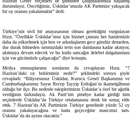
Haziran Genel Seçimleri ile şimdiden çalışmalarımıza başlamış
durumdayız.
Önceliğimiz, Üsküdar’ımızda AK Partimize yakışacak
bir oy oranını yakalamaktır” dedi.
Türkiye’nin sivil bir anayasasının olması gerektiğini vurgulayan
Hızır, “
Özellikle Üsküdar’ımız için hizmet çıtasını her hamlemizle
daha da yükseltmek için ben ve arkadaşlarım gece gündüz demeden,
dur durak bilmeden sırtımızdaki terin son damlasına kadar akıtıyor,
akıtmaya devam edecek ve bu kutlu sancağın ilelebet dalgalanması
için var gücümüzle çalışacağız” diye konuştu.
Medya mensuplarının sorularını da cevaplayan Hızır, “7
Haziran’daki oy beklentiniz nedir?” şeklindeki soruyu şöyle
cevapladı: “Biliyorsunuz Üsküdar, Kurucu Genel Başkanımız ve
Cumhurbaşkanımız Sayın Recep Tayyip Erdoğan’ın ikametgâhının
olduğu bir ilçe. Bu nedenle rakiplerimizin Üsküdar’a özel bir ağırlık
verdiğinin farkındayız. Ak Parti’nin şimdiye kadar girdiği tüm
seçimlerde Üsküdar’da Türkiye ortalamasına denk bir sonuç elde
ettik. 7 Haziran’da AK Partimizin Türkiye genelinde yüzde 52 oy
oranını yakalayacağına ve hatta geçeceğine inancımız tam.
Üsküdar’da da aynısı olacaktır.”