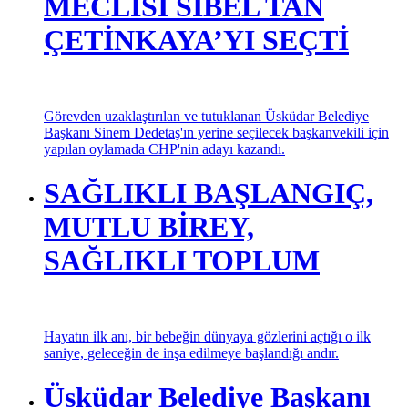
MECLİSİ SİBEL TAN
ÇETİNKAYA’YI SEÇTİ
Görevden uzaklaştırılan ve tutuklanan Üsküdar Belediye
Başkanı Sinem Dedetaş'ın yerine seçilecek başkanvekili için
yapılan oylamada CHP'nin adayı kazandı.
SAĞLIKLI BAŞLANGIÇ,
MUTLU BİREY,
SAĞLIKLI TOPLUM
Hayatın ilk anı, bir bebeğin dünyaya gözlerini açtığı o ilk
saniye, geleceğin de inşa edilmeye başlandığı andır.