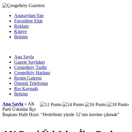
Anasayfam Yap
Favorilere Ekle
Reklam
Künye
İletişim
Ana Sayfa
Gazete Sayfaları
Çengelköy Tarihi
Çengelköy Haritası
Resim Galerisi
Önemli Telefonlar
Rss Kaynağı
İletişim
Ana Sayfa
» AK
Parti Üsküdar İlçe
Başkanı Halit Hızır: “Hedefimiz yüzde 52’nin üzerine çıkmak”