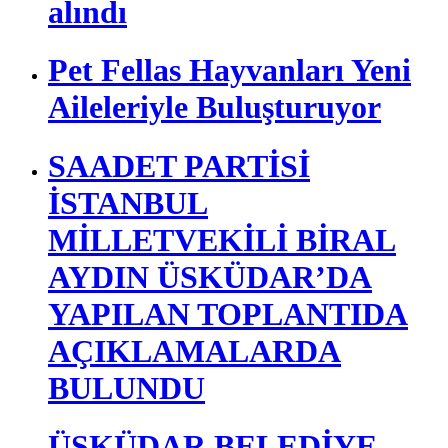
KÖK MAAŞDA BULUŞTU
Üsküdar Belediye Başkanı
Sinem Dedetaş gözaltına
alındı
Pet Fellas Hayvanları Yeni
Aileleriyle Buluşturuyor
SAADET PARTİSİ
İSTANBUL
MİLLETVEKİLİ BİRAL
AYDIN ÜSKÜDAR’DA
YAPILAN TOPLANTIDA