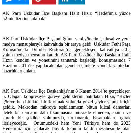
AK Parti Üsküdar İlçe Başkanı Halit Hızır: “Hedefimiz yüzde
52’nin üzerine çıkmak”
AK Parti Üsküdar İlçe Başkanlığı’nın yeni yönetimi, ulusal ve yerel
medya mensuplarıyla kahvaltıda bir araya geldi. Üsküdar Fethi Paşa
Korusu’ndaki Dilruba Restoran’da gerçekleşen kahvaltıya 20’a
yakın medya mensubu katıldı. AK Parti Üsküdar İlçe Başkanı Halit
Hızır, kendini ve yönetimini tanıtarak başladığı konuşmasında 7
Haziran 2015’te yapılacak olan genel seçimlere yönelik yaptıkları
hazırlıkları anlattı.
AK Parti Üsküdar İlçe Başkanlığı’nın 8 Kasım 2014’te gerçekleşen
5. Olağan kongresiyle göreve geldiklerini hatırlatan Hızır, “
Bizler
göreve hep birlikte, birlik olmak yolunda güzel şeyler yapmak için
geldik. Makrodan mikroya teşkilatımızın bütün kılcal damarları
iletek bir damarın dahi tıkanmasına müsaade etmeden, azimli ve
kararlı bir şekilde yolumuzda, tırmanarak, basamakları aşarak
ilerleyeceğiz. Önümüzdeki hem Yeni Türkiye hem de 2023
Hedefimiz için açılacak büyük kapının kilidi mesabesinde olan