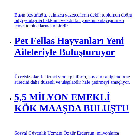
devlettir.”
Basın özgürlüğü, yalnızca gazetecilerin değil; toplumun doğru
bilgiye ulaşma hakkının ve adil bir yönetim anlayışının en
temel teminatlarından biridir.
Pet Fellas Hayvanları Yeni
Aileleriyle Buluşturuyor
Ücretsiz olarak hizmet veren platform, hayvan sahiplendirme
sürecini daha düzenli ve ulaşılabilir hale getirmeyi amaçlıyor.
5,5 MİLYON EMEKLİ
KÖK MAAŞDA BULUŞTU