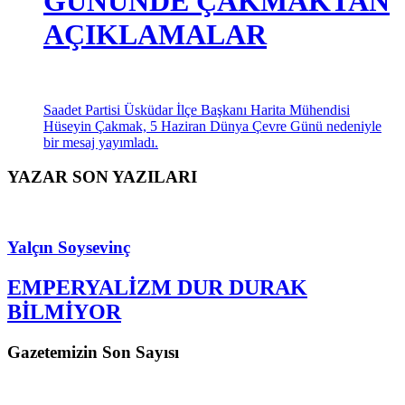
düzenlendi. Vatandaşlar tarafından ilgi ile izlenen etkinlikte
şehit öğretmen anıldı.
DÜNYA ÇEVRE
GÜNÜNDE ÇAKMAKTAN
AÇIKLAMALAR
Saadet Partisi Üsküdar İlçe Başkanı Harita Mühendisi
Hüseyin Çakmak, 5 Haziran Dünya Çevre Günü nedeniyle
bir mesaj yayımladı.
YAZAR SON YAZILARI
Yalçın Soysevinç
EMPERYALİZM DUR DURAK