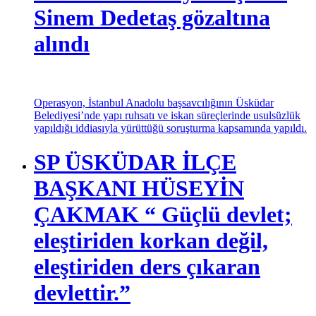
Üsküdar Belediye Başkanı
Sinem Dedetaş gözaltına
alındı
Operasyon, İstanbul Anadolu başsavcılığının Üsküdar
Belediyesi’nde yapı ruhsatı ve iskan süreçlerinde usulsüzlük
yapıldığı iddiasıyla yürüttüğü soruşturma kapsamında yapıldı.
SP ÜSKÜDAR İLÇE
BAŞKANI HÜSEYİN
ÇAKMAK “ Güçlü devlet;
eleştiriden korkan değil,
eleştiriden ders çıkaran