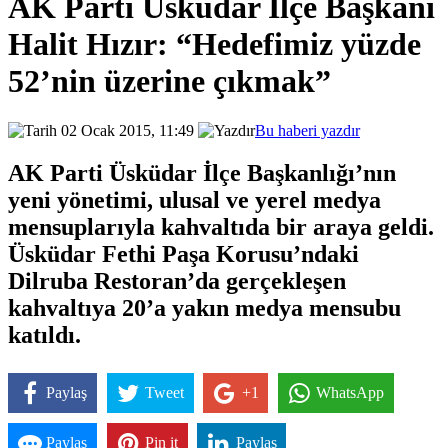
AK Parti Üsküdar İlçe Başkanı
Halit Hızır: “Hedefimiz yüzde
52’nin üzerine çıkmak”
02 Ocak 2015, 11:49
Bu haberi yazdır
AK Parti Üsküdar İlçe Başkanlığı’nın
yeni yönetimi, ulusal ve yerel medya
mensuplarıyla kahvaltıda bir araya geldi.
Üsküdar Fethi Paşa Korusu’ndaki
Dilruba Restoran’da gerçekleşen
kahvaltıya 20’a yakın medya mensubu
katıldı.
Paylaş
Tweet
+1
WhatsApp
Paylaş
Pin it
Paylaş