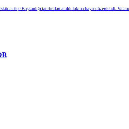
üdar ilçe Başkanlığı tarafından anıldı lokma hayrı düzenlendi. Vatandaşl
OR