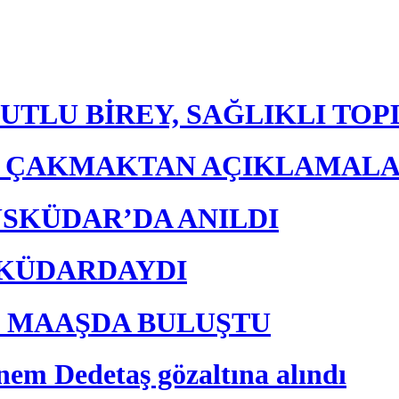
UTLU BİREY, SAĞLIKLI TO
E ÇAKMAKTAN AÇIKLAMAL
ÜSKÜDAR’DA ANILDI
ÜSKÜDARDAYDI
K MAAŞDA BULUŞTU
nem Dedetaş gözaltına alındı