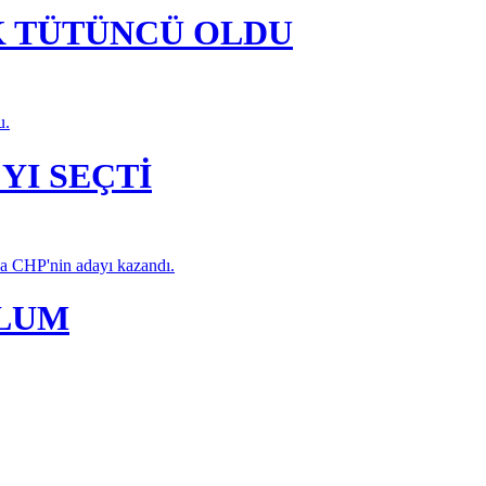
K TÜTÜNCÜ OLDU
u.
YI SEÇTİ
da CHP'nin adayı kazandı.
PLUM