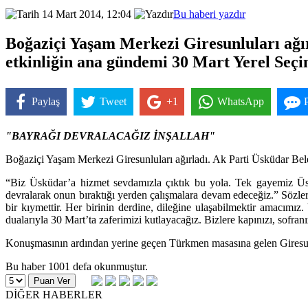
14 Mart 2014, 12:04
Bu haberi yazdır
Boğaziçi Yaşam Merkezi Giresunluları ağı
etkinliğin ana gündemi 30 Mart Yerel Seçi
Paylaş
Tweet
+1
WhatsApp
"BAYRAĞI DEVRALACAĞIZ İNŞALLAH"
Boğaziçi Yaşam Merkezi Giresunluları ağırladı. Ak Parti Üsküdar Bel
“Biz Üsküdar’a hizmet sevdamızla çıktık bu yola. Tek gayemiz Üsk
devralarak onun bıraktığı yerden çalışmalara devam edeceğiz.” Sözler
bir kıymettir. Her birinin derdine, dileğine ulaşabilmektir amacımız
dualarıyla 30 Mart’ta zaferimizi kutlayacağız. Bizlere kapınızı, sofran
Konuşmasının ardından yerine geçen Türkmen masasına gelen Giresunlu
Bu haber 1001 defa okunmuştur.
DİĞER HABERLER