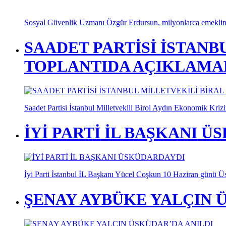
Sosyal Güvenlik Uzmanı Özgür Erdursun, milyonlarca emeklinin
SAADET PARTİSİ İSTANB
TOPLANTIDA AÇIKLAMA
Saadet Partisi İstanbul Milletvekili Birol Aydın Ekonomik Kriz
İYİ PARTİ İL BAŞKANI 
İyi Parti İstanbul İL Başkanı Yücel Coşkun 10 Haziran günü Üskü
ŞENAY AYBÜKE YALÇIN 