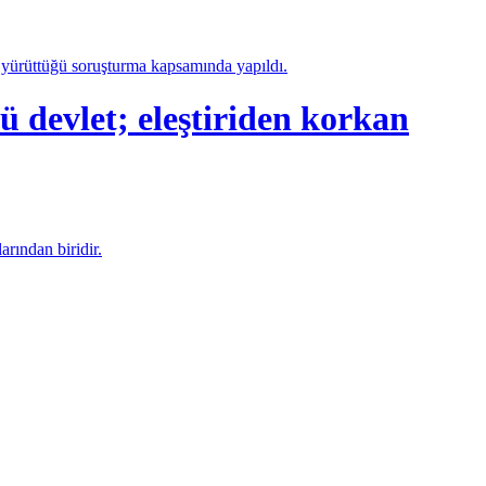
a yürüttüğü soruşturma kapsamında yapıldı.
let; eleştiriden korkan
arından biridir.