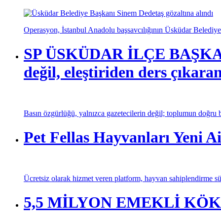
Operasyon, İstanbul Anadolu başsavcılığının Üsküdar Belediyesi
SP ÜSKÜDAR İLÇE BAŞKANI
değil, eleştiriden ders çıkaran
Basın özgürlüğü, yalnızca gazetecilerin değil; toplumun doğru bi
Pet Fellas Hayvanları Yeni Ai
Ücretsiz olarak hizmet veren platform, hayvan sahiplendirme sür
5,5 MİLYON EMEKLİ KÖ