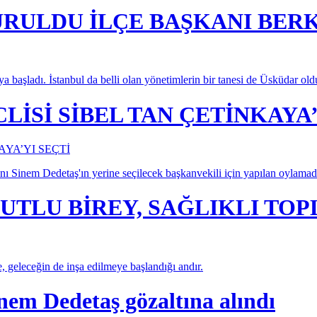
URULDU İLÇE BAŞKANI BER
aya başladı. İstanbul da belli olan yönetimlerin bir tanesi de Üsküdar old
İSİ SİBEL TAN ÇETİNKAYA’
ı Sinem Dedetaş'ın yerine seçilecek başkanvekili için yapılan oylama
UTLU BİREY, SAĞLIKLI TO
e, geleceğin de inşa edilmeye başlandığı andır.
nem Dedetaş gözaltına alındı