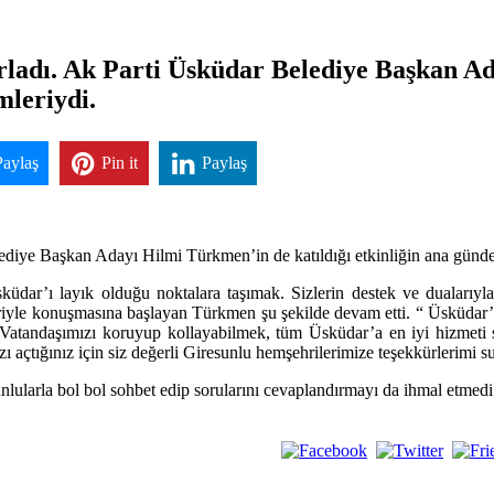
rladı. Ak Parti Üsküdar Belediye Başkan Ad
mleriydi.
Paylaş
Pin it
Paylaş
ediye Başkan Adayı Hilmi Türkmen’in de katıldığı etkinliğin ana günde
üdar’ı layık olduğu noktalara taşımak. Sizlerin destek ve duaları
iyle konuşmasına başlayan Türkmen şu şekilde devam etti. “ Üsküdar’da
. Vatandaşımızı koruyup kollayabilmek, tüm Üsküdar’a en iyi hizmeti s
ızı açtığınız için siz değerli Giresunlu hemşehrilerimize teşekkürlerimi
larla bol bol sohbet edip sorularını cevaplandırmayı da ihmal etmedi