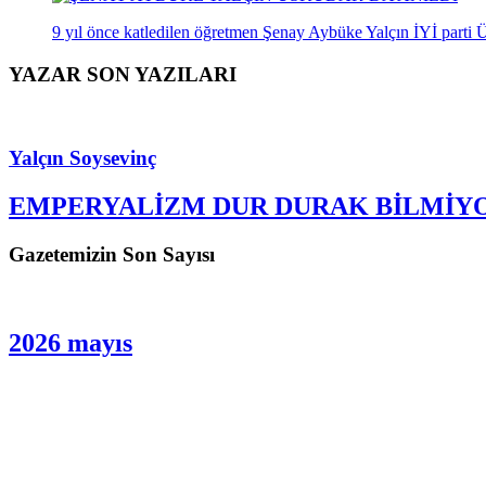
9 yıl önce katledilen öğretmen Şenay Aybüke Yalçın İYİ parti Üsk
YAZAR SON YAZILARI
Yalçın Soysevinç
EMPERYALİZM DUR DURAK BİLMİY
Gazetemizin Son Sayısı
2026 mayıs