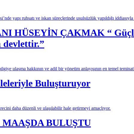
’nde yapı ruhsatı ve iskan süreçlerinde usulsüzlük yapıldığı iddiasıyl
 HÜSEYİN ÇAKMAK “ Güçlü dev
 devlettir.”
lgiye ulaşma hakkının ve adil bir yönetim anlayışının en temel teminatl
leleriyle Buluşturuyor
ecini daha düzenli ve ulaşılabilir hale getirmeyi amaçlıyor.
K MAAŞDA BULUŞTU