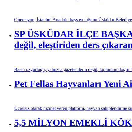
Operasyon, İstanbul Anadolu başsavcılığının Üsküdar Belediyesi
SP ÜSKÜDAR İLÇE BAŞKANI
değil, eleştiriden ders çıkaran
Basın özgürlüğü, yalnızca gazetecilerin değil; toplumun doğru bi
Pet Fellas Hayvanları Yeni Ai
Ücretsiz olarak hizmet veren platform, hayvan sahiplendirme sür
5,5 MİLYON EMEKLİ KÖ