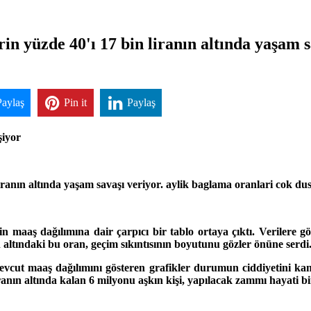
 yüzde 40'ı 17 bin liranın altında yaşam sa
Paylaş
Pin it
Paylaş
şiyor
ranın altında yaşam savaşı veriyor. aylik baglama oranlari cok d
n maaş dağılımına dair çarpıcı bir tablo ortaya çıktı. Verilere gö
 altındaki bu oran, geçim sıkıntısının boyutunu gözler önüne serdi
t maaş dağılımını gösteren grafikler durumun ciddiyetini kanıtl
anın altında kalan 6 milyonu aşkın kişi, yapılacak zammı hayati bir