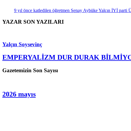
9 yıl önce katledilen öğretmen Şenay Aybüke Yalçın İYİ parti Üsk
YAZAR SON YAZILARI
Yalçın Soysevinç
EMPERYALİZM DUR DURAK BİLMİY
Gazetemizin Son Sayısı
2026 mayıs