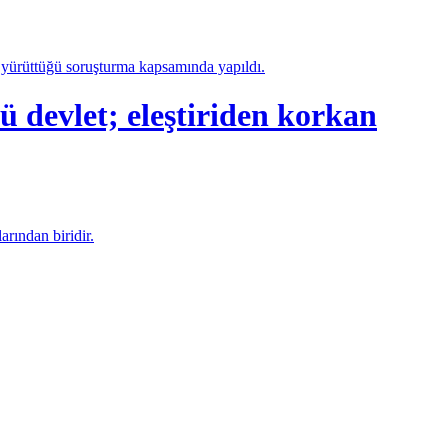
a yürüttüğü soruşturma kapsamında yapıldı.
let; eleştiriden korkan
arından biridir.