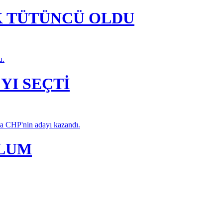
K TÜTÜNCÜ OLDU
u.
YI SEÇTİ
da CHP'nin adayı kazandı.
PLUM