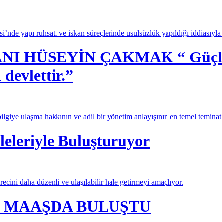
’nde yapı ruhsatı ve iskan süreçlerinde usulsüzlük yapıldığı iddiasıyl
 HÜSEYİN ÇAKMAK “ Güçlü dev
 devlettir.”
lgiye ulaşma hakkının ve adil bir yönetim anlayışının en temel teminatl
leleriyle Buluşturuyor
ecini daha düzenli ve ulaşılabilir hale getirmeyi amaçlıyor.
K MAAŞDA BULUŞTU