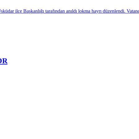
üdar ilçe Başkanlığı tarafından anıldı lokma hayrı düzenlendi. Vatandaşl
OR