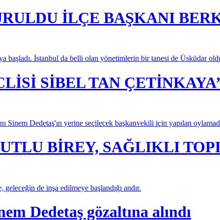
URULDU İLÇE BAŞKANI BER
aya başladı. İstanbul da belli olan yönetimlerin bir tanesi de Üsküdar old
İSİ SİBEL TAN ÇETİNKAYA’
ı Sinem Dedetaş'ın yerine seçilecek başkanvekili için yapılan oylama
UTLU BİREY, SAĞLIKLI TO
e, geleceğin de inşa edilmeye başlandığı andır.
nem Dedetaş gözaltına alındı