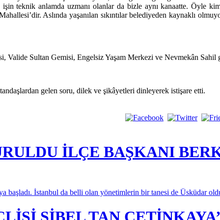
u işin teknik anlamda uzmanı olanlar da bizle aynı kanaatte. Öyle kim
allesi’dir. Aslında yaşanılan sıkıntılar belediyeden kaynaklı olmuyor. 
i, Valide Sultan Gemisi, Engelsiz Yaşam Merkezi ve Nevmekân Sahil gi
şlardan gelen soru, dilek ve şikâyetleri dinleyerek istişare etti.
URULDU İLÇE BAŞKANI BER
aya başladı. İstanbul da belli olan yönetimlerin bir tanesi de Üsküdar old
İSİ SİBEL TAN ÇETİNKAYA’