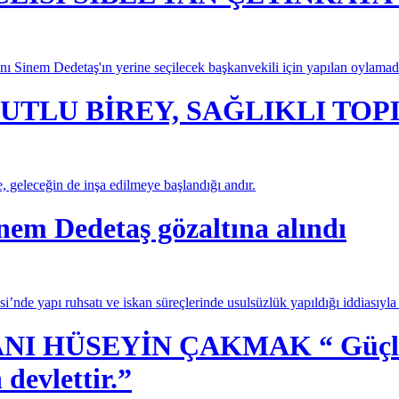
ı Sinem Dedetaş'ın yerine seçilecek başkanvekili için yapılan oylama
UTLU BİREY, SAĞLIKLI TO
e, geleceğin de inşa edilmeye başlandığı andır.
nem Dedetaş gözaltına alındı
’nde yapı ruhsatı ve iskan süreçlerinde usulsüzlük yapıldığı iddiasıyl
 HÜSEYİN ÇAKMAK “ Güçlü dev
 devlettir.”