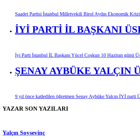
Saadet Partisi İstanbul Milletvekili Birol Aydın Ekonomik Kriz
İYİ PARTİ İL BAŞKANI 
İyi Parti İstanbul İL Başkanı Yücel Coşkun 10 Haziran günü Üskü
ŞENAY AYBÜKE YALÇIN 
9 yıl önce katledilen öğretmen Şenay Aybüke Yalçın İYİ parti Üsk
YAZAR SON YAZILARI
Yalçın Soysevinç