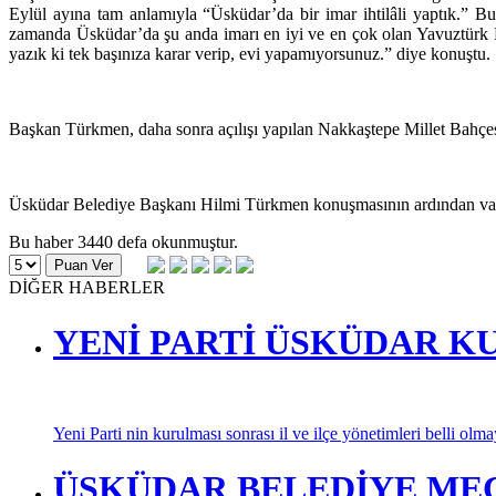
Eylül ayına tam anlamıyla “Üsküdar’da bir imar ihtilâli yaptık.” B
zamanda Üsküdar’da şu anda imarı en iyi ve en çok olan Yavuztürk Mah
yazık ki tek başınıza karar verip, evi yapamıyorsunuz.” diye konuştu.
Başkan Türkmen, daha sonra açılışı yapılan Nakkaştepe Millet Bahçes
Üsküdar Belediye Başkanı Hilmi Türkmen konuşmasının ardından vatanda
Bu haber 3440 defa okunmuştur.
DİĞER HABERLER
YENİ PARTİ ÜSKÜDAR K
Yeni Parti nin kurulması sonrası il ve ilçe yönetimleri belli olm
ÜSKÜDAR BELEDİYE MECL