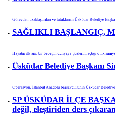
Görevden uzaklaştırılan ve tutuklanan Üsküdar Belediye Başkan
SAĞLIKLI BAŞLANGIÇ, M
Hayatın ilk anı, bir bebeğin dünyaya gözlerini açtığı o ilk saniy
Üsküdar Belediye Başkanı Si
Operasyon, İstanbul Anadolu başsavcılığının Üsküdar Belediyesi
SP ÜSKÜDAR İLÇE BAŞKANI
değil, eleştiriden ders çıkaran