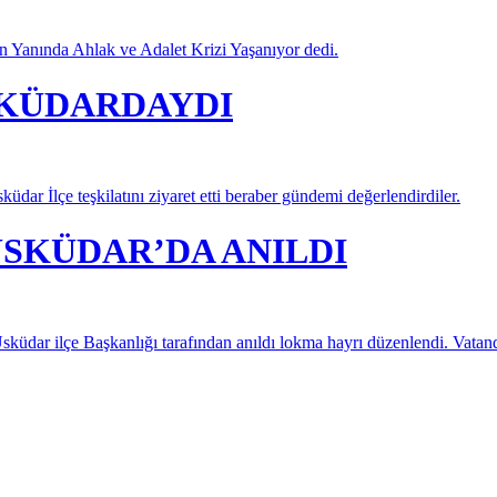
in Yanında Ahlak ve Adalet Krizi Yaşanıyor dedi.
ÜSKÜDARDAYDI
dar İlçe teşkilatını ziyaret etti beraber gündemi değerlendirdiler.
ÜSKÜDAR’DA ANILDI
üdar ilçe Başkanlığı tarafından anıldı lokma hayrı düzenlendi. Vatandaşl