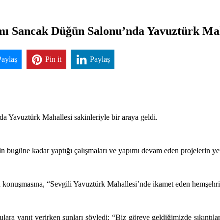
Sancak Düğün Salonu’nda Yavuztürk Mahall
Paylaş
Pin it
Paylaş
avuztürk Mahallesi sakinleriyle bir araya geldi.
n bugüne kadar yaptığı çalışmaları ve yapımı devam eden projelerin yer 
 konuşmasına, “Sevgili Yavuztürk Mahallesi’nde ikamet eden hemşehril
a yanıt verirken şunları söyledi; “Biz göreve geldiğimizde sıkıntılar,