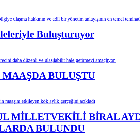
lgiye ulaşma hakkının ve adil bir yönetim anlayışının en temel teminatl
leleriyle Buluşturuyor
ecini daha düzenli ve ulaşılabilir hale getirmeyi amaçlıyor.
K MAAŞDA BULUŞTU
 maaşını etkileyen kök aylık gerçeğini açıkladı
UL MİLLETVEKİLİ BİRAL AY
LARDA BULUNDU