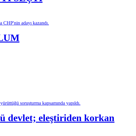
da CHP'nin adayı kazandı.
PLUM
a yürüttüğü soruşturma kapsamında yapıldı.
let; eleştiriden korkan