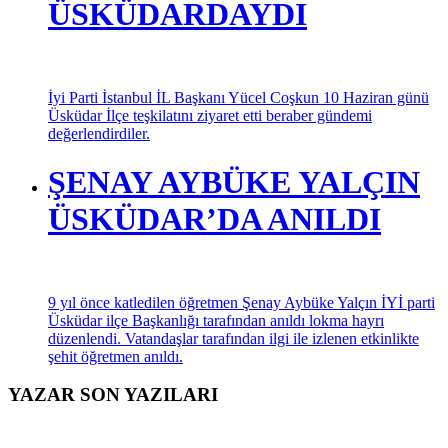
ÜSKÜDARDAYDI
İyi Parti İstanbul İL Başkanı Yücel Coşkun 10 Haziran günü
Üsküdar İlçe teşkilatını ziyaret etti beraber gündemi
değerlendirdiler.
ŞENAY AYBÜKE YALÇIN
ÜSKÜDAR’DA ANILDI
9 yıl önce katledilen öğretmen Şenay Aybüke Yalçın İYİ parti
Üsküdar ilçe Başkanlığı tarafından anıldı lokma hayrı
düzenlendi. Vatandaşlar tarafından ilgi ile izlenen etkinlikte
şehit öğretmen anıldı.
YAZAR SON YAZILARI