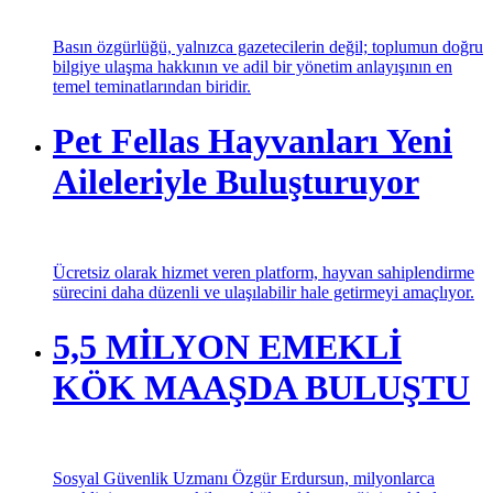
Basın özgürlüğü, yalnızca gazetecilerin değil; toplumun doğru
bilgiye ulaşma hakkının ve adil bir yönetim anlayışının en
temel teminatlarından biridir.
Pet Fellas Hayvanları Yeni
Aileleriyle Buluşturuyor
Ücretsiz olarak hizmet veren platform, hayvan sahiplendirme
sürecini daha düzenli ve ulaşılabilir hale getirmeyi amaçlıyor.
5,5 MİLYON EMEKLİ
KÖK MAAŞDA BULUŞTU
Sosyal Güvenlik Uzmanı Özgür Erdursun, milyonlarca