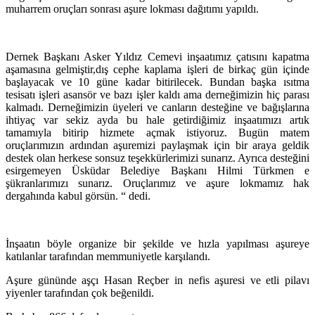
muharrem oruçları sonrası aşure lokması dağıtımı yapıldı.
Dernek Başkanı Asker Yıldız Cemevi inşaatımız çatısını kapatma
aşamasına gelmiştir,dış cephe kaplama işleri de birkaç gün içinde
başlayacak ve 10 güne kadar bitirilecek. Bundan başka ısıtma
tesisatı işleri asansör ve bazı işler kaldı ama derneğimizin hiç parası
kalmadı. Derneğimizin üyeleri ve canların desteğine ve bağışlarına
ihtiyaç var sekiz ayda bu hale getirdiğimiz inşaatımızı artık
tamamıyla bitirip hizmete açmak istiyoruz. Bugün matem
oruçlarımızın ardından aşuremizi paylaşmak için bir araya geldik
destek olan herkese sonsuz teşekkürlerimizi sunarız. Ayrıca desteğini
esirgemeyen Üsküdar Belediye Başkanı Hilmi Türkmen e
şükranlarımızı sunarız. Oruçlarımız ve aşure lokmamız hak
dergahında kabul görsün. “ dedi.
İnşaatın böyle organize bir şekilde ve hızla yapılması aşureye
katılanlar tarafından memmuniyetle karşılandı.
Aşure gününde aşçı Hasan Reçber in nefis aşuresi ve etli pilavı
yiyenler tarafından çok beğenildi.