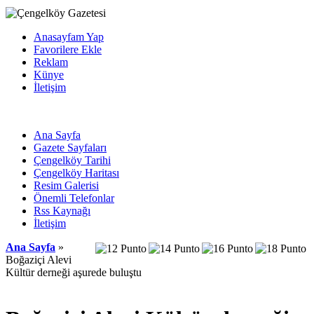
Anasayfam Yap
Favorilere Ekle
Reklam
Künye
İletişim
Ana Sayfa
Gazete Sayfaları
Çengelköy Tarihi
Çengelköy Haritası
Resim Galerisi
Önemli Telefonlar
Rss Kaynağı
İletişim
Ana Sayfa
»
Boğaziçi Alevi
Kültür derneği aşurede buluştu