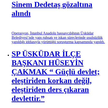
Sinem Dedetaş gözaltına
alındı
Operasyon, İstanbul Anadolu başsavcılığının Üsküdar
Belediyesi’nde yapı ruhsatı ve iskan süreçlerinde usulsüzlük
yapıldığı iddiasıyla yürüttüğü soruşturma kapsamında yapıldı.
SP ÜSKÜDAR İLÇE
BAŞKANI HÜSEYİN
ÇAKMAK “ Güçlü devlet;
eleştiriden korkan değil,
eleştiriden ders çıkaran
devlettir.”