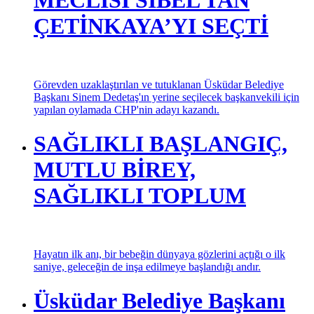
MECLİSİ SİBEL TAN
ÇETİNKAYA’YI SEÇTİ
Görevden uzaklaştırılan ve tutuklanan Üsküdar Belediye
Başkanı Sinem Dedetaş'ın yerine seçilecek başkanvekili için
yapılan oylamada CHP'nin adayı kazandı.
SAĞLIKLI BAŞLANGIÇ,
MUTLU BİREY,
SAĞLIKLI TOPLUM
Hayatın ilk anı, bir bebeğin dünyaya gözlerini açtığı o ilk
saniye, geleceğin de inşa edilmeye başlandığı andır.
Üsküdar Belediye Başkanı