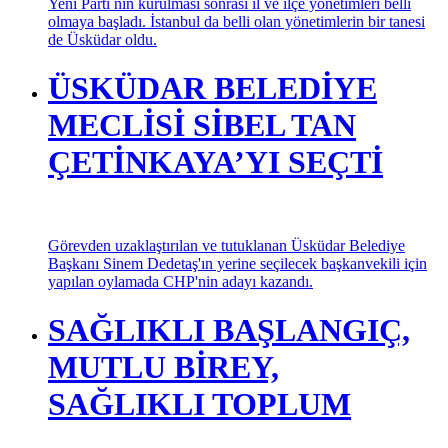
Yeni Parti nin kurulması sonrası il ve ilçe yönetimleri belli
olmaya başladı. İstanbul da belli olan yönetimlerin bir tanesi
de Üsküdar oldu.
ÜSKÜDAR BELEDİYE
MECLİSİ SİBEL TAN
ÇETİNKAYA’YI SEÇTİ
Görevden uzaklaştırılan ve tutuklanan Üsküdar Belediye
Başkanı Sinem Dedetaş'ın yerine seçilecek başkanvekili için
yapılan oylamada CHP'nin adayı kazandı.
SAĞLIKLI BAŞLANGIÇ,
MUTLU BİREY,
SAĞLIKLI TOPLUM