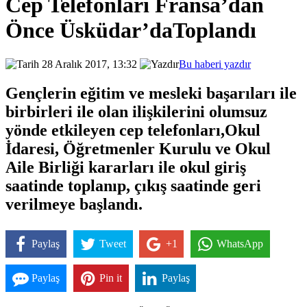
Cep Telefonları Fransa’dan
Önce Üsküdar’daToplandı
28 Aralık 2017, 13:32
Bu haberi yazdır
Gençlerin eğitim ve mesleki başarıları ile
birbirleri ile olan ilişkilerini olumsuz
yönde etkileyen cep telefonları,Okul
İdaresi, Öğretmenler Kurulu ve Okul
Aile Birliği kararları ile okul giriş
saatinde toplanıp, çıkış saatinde geri
verilmeye başlandı.
Paylaş
Tweet
+1
WhatsApp
Paylaş
Pin it
Paylaş