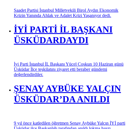
Saadet Partisi İstanbul Milletvekili Birol Aydın Ekonomik
Krizin Yanında Ahlak ve Adalet Krizi Yaşanıyor dedi.
İYİ PARTİ İL BAŞKANI
ÜSKÜDARDAYDI
İyi Parti İstanbul İL Başkanı Yücel Coşkun 10 Haziran günü
Üsküdar İlçe teşkilatını ziyaret etti beraber gündemi
değerlendirdiler.
ŞENAY AYBÜKE YALÇIN
ÜSKÜDAR’DA ANILDI
9 yıl önce katledilen öğretmen Şenay Aybüke Yalçın İYİ parti
Üsküdar ilçe Başkanlığı tarafından anıldı lokma hayrı