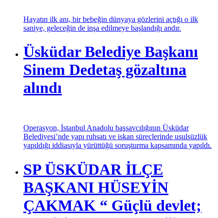
Hayatın ilk anı, bir bebeğin dünyaya gözlerini açtığı o ilk
saniye, geleceğin de inşa edilmeye başlandığı andır.
Üsküdar Belediye Başkanı
Sinem Dedetaş gözaltına
alındı
Operasyon, İstanbul Anadolu başsavcılığının Üsküdar
Belediyesi’nde yapı ruhsatı ve iskan süreçlerinde usulsüzlük
yapıldığı iddiasıyla yürüttüğü soruşturma kapsamında yapıldı.
SP ÜSKÜDAR İLÇE
BAŞKANI HÜSEYİN
ÇAKMAK “ Güçlü devlet;