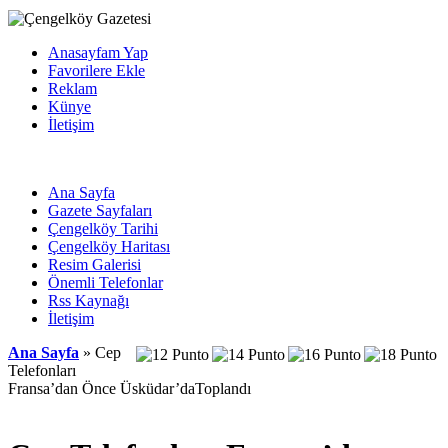
Anasayfam Yap
Favorilere Ekle
Reklam
Künye
İletişim
Ana Sayfa
Gazete Sayfaları
Çengelköy Tarihi
Çengelköy Haritası
Resim Galerisi
Önemli Telefonlar
Rss Kaynağı
İletişim
Ana Sayfa
» Cep
Telefonları
Fransa’dan Önce Üsküdar’daToplandı