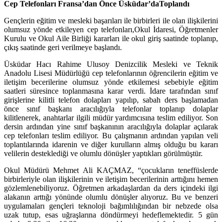
Cep Telefonları Fransa’dan Önce Üsküdar’daToplandı
Gençlerin eğitim ve mesleki başarıları ile birbirleri ile olan ilişkilerini
olumsuz yönde etkileyen cep telefonları,Okul İdaresi, Öğretmenler
Kurulu ve Okul Aile Birliği kararları ile okul giriş saatinde toplanıp,
çıkış saatinde geri verilmeye başlandı.
Üsküdar Hacı Rahime Ulusoy Denizcilik Mesleki ve Teknik
Anadolu Lisesi Müdürlüğü cep telefonlarının öğrencilerin eğitim ve
iletişim becerilerine olumsuz yönde etkilemesi sebebiyle eğitim
saatleri süresince toplanmasına karar verdi. İdare tarafından sınıf
girişlerine kilitli telefon dolapları yapılıp, sabah ders başlamadan
önce sınıf başkanı aracılığıyla telefonlar toplanıp dolaplar
kilitlenerek, anahtarlar ilgili müdür yardımcısına teslim ediliyor. Son
dersin ardından yine sınıf başkanının aracılığıyla dolaplar açılarak
cep telefonları teslim ediliyor. Bu çalışmanın ardından yapılan veli
toplantılarında idarenin ve diğer kurulların almış olduğu bu kararı
velilerin desteklediği ve olumlu dönüşler yaptıkları görülmüştür.
Okul Müdürü Mehmet Ali KAÇMAZ
, “çocukların teneffüslerde
birbirleriyle olan ilişkilerinin ve iletişim becerilerinin arttığını hemen
gözlemlenebiliyoruz. Öğretmen arkadaşlardan da ders içindeki ilgi
alakanın arttığı yönünde olumlu dönüşler alıyoruz. Bu ve benzeri
uygulamaları gençleri teknoloji bağımlılığından bir nebzede olsa
uzak tutup, esas uğraşlarına döndürmeyi hedeflemektedir. 5 gün