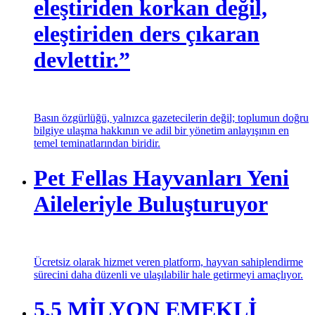
eleştiriden korkan değil,
eleştiriden ders çıkaran
devlettir.”
Basın özgürlüğü, yalnızca gazetecilerin değil; toplumun doğru
bilgiye ulaşma hakkının ve adil bir yönetim anlayışının en
temel teminatlarından biridir.
Pet Fellas Hayvanları Yeni
Aileleriyle Buluşturuyor
Ücretsiz olarak hizmet veren platform, hayvan sahiplendirme
sürecini daha düzenli ve ulaşılabilir hale getirmeyi amaçlıyor.
5,5 MİLYON EMEKLİ