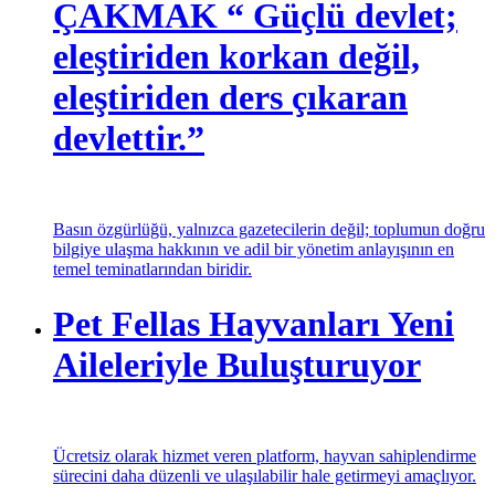
ÇAKMAK “ Güçlü devlet;
eleştiriden korkan değil,
eleştiriden ders çıkaran
devlettir.”
Basın özgürlüğü, yalnızca gazetecilerin değil; toplumun doğru
bilgiye ulaşma hakkının ve adil bir yönetim anlayışının en
temel teminatlarından biridir.
Pet Fellas Hayvanları Yeni
Aileleriyle Buluşturuyor
Ücretsiz olarak hizmet veren platform, hayvan sahiplendirme
sürecini daha düzenli ve ulaşılabilir hale getirmeyi amaçlıyor.