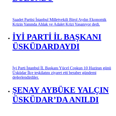
Saadet Partisi İstanbul Milletvekili Birol Aydın Ekonomik
Krizin Yanında Ahlak ve Adalet Krizi Yaşanıyor dedi.
İYİ PARTİ İL BAŞKANI
ÜSKÜDARDAYDI
İyi Parti İstanbul İL Başkanı Yücel Coşkun 10 Haziran günü
Üsküdar İlçe teşkilatını ziyaret etti beraber gündemi
değerlendirdiler.
ŞENAY AYBÜKE YALÇIN
ÜSKÜDAR’DA ANILDI