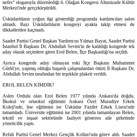
nefes" sloganıyla düzenlediği 6. Olağan Kongresi Altunizade Kültür
Merkezi'nde gerçekleştirildi.
Üsküdarlıların yoğun ilgi gösterdiği programda katılımcıları salon
almadı. Bazı Üsküdarlıların kongreyi ayakta takip etmesi de
dikkatlerden kaçmadı.
Saadet Partisi Genel Başkan Yardımcısı Yılmaz Bayat, Saadet Partisi
İstanbul İl Başkanı Dr. Abdullah Sevim'in de katıldığı kongrede tek
aday olarak seçimlere giren Erol Belen, İlçe Başkanlığı'na seçildi.
Ayrıca kongrede aday olmayan eski İlçe Başkanı Muhammet
Gürlü'ye, yapmış olduğu başarılı çalışmalardan ötürü İl Başkanı Dr.
Abdullah Sevim tarafından bir teşekkür plaketi verildi.
EROL BELEN KİMDİR?
Aslen Ordulu olan Erol Belen 1977 yılında Ankara'da doğdu.
İlkokul ve ortaokul eğitimini Ankara Özel Muradiye Erkek
Koleji'nde, lise eğitimini ise Üsküdar Fazilet Erkek Lisesi'nde
tamamladı. Üniversite eğitimini ise 2001 yılında tamamlayan Belen,
tekstil ve inşaat sektöründe faaliyet gösteren aile şirketinde
yöneticilik yaptı.
Refah Partisi Genel Merkez Gençlik Kolları'nda görev aldı. Saadet