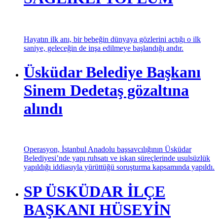
Hayatın ilk anı, bir bebeğin dünyaya gözlerini açtığı o ilk
saniye, geleceğin de inşa edilmeye başlandığı andır.
Üsküdar Belediye Başkanı
Sinem Dedetaş gözaltına
alındı
Operasyon, İstanbul Anadolu başsavcılığının Üsküdar
Belediyesi’nde yapı ruhsatı ve iskan süreçlerinde usulsüzlük
yapıldığı iddiasıyla yürüttüğü soruşturma kapsamında yapıldı.
SP ÜSKÜDAR İLÇE
BAŞKANI HÜSEYİN