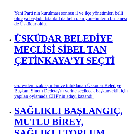
Yeni Parti nin kurulması sonrası il ve ilçe yönetimleri belli
olmaya başladı. İstanbul da belli olan yönetimlerin bir tanesi
de Üsküdar oldu.
ÜSKÜDAR BELEDİYE
MECLİSİ SİBEL TAN
ÇETİNKAYA’YI SEÇTİ
Görevden uzaklaştırılan ve tutuklanan Üsküdar Belediye
Başkanı Sinem Dedetaş'ın yerine seçilecek başkanvekili için
yapılan oylamada CHP'nin adayı kazandı.
SAĞLIKLI BAŞLANGIÇ,
MUTLU BİREY,
SAĞLIKLI TOPLUM