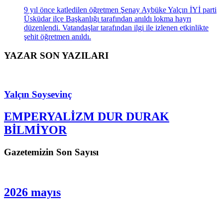
9 yıl önce katledilen öğretmen Şenay Aybüke Yalçın İYİ parti
Üsküdar ilçe Başkanlığı tarafından anıldı lokma hayrı
düzenlendi. Vatandaşlar tarafından ilgi ile izlenen etkinlikte
şehit öğretmen anıldı.
YAZAR SON YAZILARI
Yalçın Soysevinç
EMPERYALİZM DUR DURAK
BİLMİYOR
Gazetemizin Son Sayısı
2026 mayıs