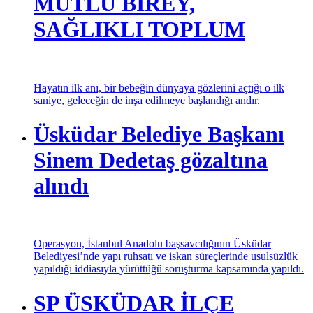
MUTLU BİREY,
SAĞLIKLI TOPLUM
Hayatın ilk anı, bir bebeğin dünyaya gözlerini açtığı o ilk
saniye, geleceğin de inşa edilmeye başlandığı andır.
Üsküdar Belediye Başkanı
Sinem Dedetaş gözaltına
alındı
Operasyon, İstanbul Anadolu başsavcılığının Üsküdar
Belediyesi’nde yapı ruhsatı ve iskan süreçlerinde usulsüzlük
yapıldığı iddiasıyla yürüttüğü soruşturma kapsamında yapıldı.