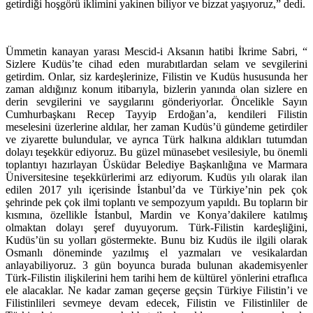
varlığını sürdürdüğü güzel şehrimiz Üsküdar’da bizler medeniyetin
getirdiği hoşgörü iklimini yakinen biliyor ve bizzat yaşıyoruz,” dedi.
Ümmetin kanayan yarası Mescid-i Aksanın hatibi İkrime Sabri, “
Sizlere Kudüs’te cihad eden murabıtlardan selam ve sevgilerini
getirdim. Onlar, siz kardeşlerinize, Filistin ve Kudüs hususunda her
zaman aldığınız konum itibarıyla, bizlerin yanında olan sizlere en
derin sevgilerini ve saygılarını gönderiyorlar. Öncelikle Sayın
Cumhurbaşkanı Recep Tayyip Erdoğan’a, kendileri Filistin
meselesini üzerlerine aldılar, her zaman Kudüs’ü gündeme getirdiler
ve ziyarette bulundular, ve ayrıca Türk halkına aldıkları tutumdan
dolayı teşekkür ediyoruz. Bu güzel münasebet vesilesiyle, bu önemli
toplantıyı hazırlayan
Ü
sküdar Belediye Başkanlığına ve Marmara
Ü
niversitesine teşekkürlerimi arz ediyorum. Kudü
s y
ılı olarak ilan
edilen 2017 yılı i
ç
erisinde İstanbul’da ve Türkiye’nin pek
ç
ok
şehrinde pek
ç
ok ilmi toplantı ve sempozyum yapıldı. Bu topların bir
kısmına, özellikle İstanbul, Mardin ve Konya’dakilere katılmış
olmaktan dolayı şeref duyuyorum. Türk-Filistin kardeşliğini,
Kudüs’ün su yolları göstermekte. Bunu biz Kudüs ile ilgili olarak
Osmanlı döneminde yazılmış el yazmaları ve vesikalardan
anlayabiliyoruz. 3 gün boyunca burada bulunan akademisyenler
Türk-Filistin ilişkilerini hem tarihi hem de kültü
rel y
önlerini etraflıca
ele alacaklar. Ne kadar zaman ge
ç
erse ge
ç
sin Türkiye Filistin’i ve