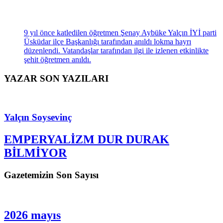
ÜSKÜDAR’DA ANILDI
9 yıl önce katledilen öğretmen Şenay Aybüke Yalçın İYİ parti
Üsküdar ilçe Başkanlığı tarafından anıldı lokma hayrı
düzenlendi. Vatandaşlar tarafından ilgi ile izlenen etkinlikte
şehit öğretmen anıldı.
YAZAR SON YAZILARI
Yalçın Soysevinç
EMPERYALİZM DUR DURAK
BİLMİYOR
Gazetemizin Son Sayısı