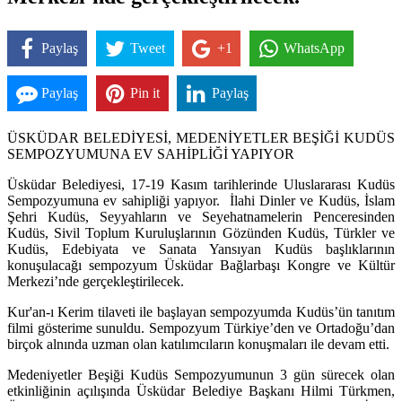
Merkezi’nde gerçekleştirilecek.
Paylaş
Tweet
+1
WhatsApp
Paylaş
Pin it
Paylaş
ÜSKÜDAR BELEDİYESİ, MEDENİYETLER BEŞİĞİ KUDÜS
SEMPOZYUMUNA EV SAHİPLİĞİ YAPIYOR
Üsküdar Belediyesi, 17-19 Kasım tarihlerinde Uluslararası Kudüs
Sempozyumuna ev sahipliği yapıyor. İlahi Dinler ve Kudüs, İslam
Şehri Kudüs, Seyyahların ve Seyehatnamelerin Penceresinden
Kudüs, Sivil Toplum Kuruluşlarının Gözünden Kudü
s, T
ürkler ve
Kudüs, Edebiyata ve Sanata Yansıyan Kudüs başlıklarının
konuşulacağı sempozyum Üsküdar Bağlarbaşı Kongre ve Kültür
Merkezi’nde ger
ç
ekleştirilecek.
Kur'an-ı Kerim tilaveti ile başlayan sempozyumda Kudüs’ün tanıtım
filmi gösterime sunuldu. Sempozyum Türkiye’den ve Ortadoğu’dan
birçok alnında uzman olan katılımcıların konuşmaları ile devam etti.
Medeniyetler Beşiği Kudüs Sempozyumunun 3 gün sürecek olan