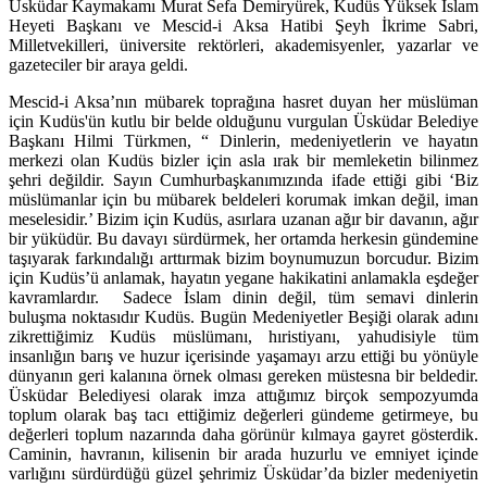
etkinliğinin açılışında Üsküdar Belediye Başkanı Hilmi Türkmen,
Üsküdar Kaymakamı Murat Sefa Demiryürek, Kudüs Yüksek İslam
Heyeti Başkanı ve Mescid-i Aksa Hatibi Şeyh İkrime Sabri,
Milletvekilleri, üniversite rektörleri, akademisyenler, yazarlar ve
gazeteciler bir araya geldi.
Mescid-i Aksa’nın mübarek toprağına hasret duyan her müslüman
i
ç
in Kud
üs'ün kutlu bir belde olduğunu vurgulan
Ü
sküdar Belediye
Başkanı Hilmi Türkmen, “ Dinlerin, medeniyetlerin ve hayatın
merkezi olan Kudüs bizler i
ç
in asla ırak bir memleketin bilinmez
şehri değildir. Sayın Cumhurbaşkanımızında ifade ettiği gibi ‘Biz
müslümanlar i
ç
in bu mübarek beldeleri korumak imkan değil, iman
meselesidir.’ Bizim i
ç
in Kud
üs, asırlara uzanan ağır bir davanın, ağır
bir yüküdür. Bu davayı sürdürmek, her ortamda herkesin gündemine
taşıyarak farkındalığı arttırmak bizim boynumuzun borcudur. Bizim
i
ç
in Kud
üs’ü anlamak, hayatın yegane hakikatini anlamakla eşdeğer
kavramlardır. Sadece İslam dinin değil, tüm semavi dinlerin
buluşma noktasıdır Kudüs. Bugün Medeniyetler Beşiği olarak adını
zikrettiğimiz Kudüs müslümanı, hıristiyanı, yahudisiyle tüm
insanlığın barış ve huzur içerisinde yaşamayı arzu ettiği bu yönüyle
dünyanın geri kalanına örnek olması gereken müstesna bir beldedir.
Üsküdar Belediyesi olarak imza attığımız birçok sempozyumda
toplum olarak baş tacı ettiğimiz değerleri gündeme getirmeye, bu
değerleri toplum nazarında daha görünür kılmaya gayret gösterdik.
Caminin, havranın, kilisenin bir arada huzurlu ve emniyet içinde