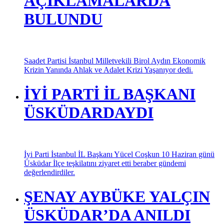
AÇIKLAMALARDA
BULUNDU
Saadet Partisi İstanbul Milletvekili Birol Aydın Ekonomik
Krizin Yanında Ahlak ve Adalet Krizi Yaşanıyor dedi.
İYİ PARTİ İL BAŞKANI
ÜSKÜDARDAYDI
İyi Parti İstanbul İL Başkanı Yücel Coşkun 10 Haziran günü
Üsküdar İlçe teşkilatını ziyaret etti beraber gündemi
değerlendirdiler.
ŞENAY AYBÜKE YALÇIN