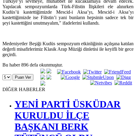
Filistinlileri sevmeye devam edecek, Filistin ve Filistinliler de
Türkiye’yi sevmeye, muhabbet ile kucaklamaya devam edecek.
Yapılacak sempozyumlarda Tü
rk-Filistin
İlişkileri ele alınırken
Kudüs’ü kastettiğimizde Mescid-i Aksa’yı, Mescid-i Aksa’yı
kastettiğimizde ise Filistin’i yani bunların hepsinin sadece tek bir
şeyi kastettiğini unutmayalım," ifadelerini kullandı.
Medeniyetler Beşiği Kudüs sempozyum etkinliğinin açılışına katılan
değerli misafirlerimiz Klasik Arap Müziği dinletisi ile keyifli bir gece
geçirdi.
Bu haber 896 defa okunmuştur.
DİĞER HABERLER
YENİ PARTİ ÜSKÜDAR
KURULDU İLÇE
BAŞKANI BERK