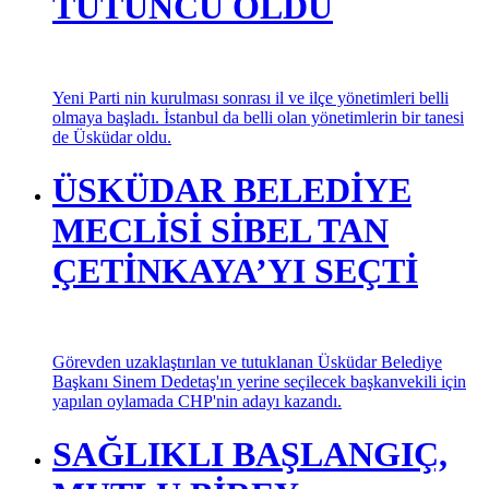
TÜTÜNCÜ OLDU
Yeni Parti nin kurulması sonrası il ve ilçe yönetimleri belli
olmaya başladı. İstanbul da belli olan yönetimlerin bir tanesi
de Üsküdar oldu.
ÜSKÜDAR BELEDİYE
MECLİSİ SİBEL TAN
ÇETİNKAYA’YI SEÇTİ
Görevden uzaklaştırılan ve tutuklanan Üsküdar Belediye
Başkanı Sinem Dedetaş'ın yerine seçilecek başkanvekili için
yapılan oylamada CHP'nin adayı kazandı.
SAĞLIKLI BAŞLANGIÇ,