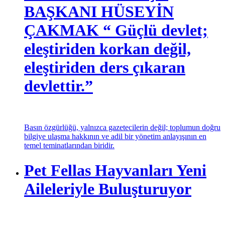
SP ÜSKÜDAR İLÇE
BAŞKANI HÜSEYİN
ÇAKMAK “ Güçlü devlet;
eleştiriden korkan değil,
eleştiriden ders çıkaran
devlettir.”
Basın özgürlüğü, yalnızca gazetecilerin değil; toplumun doğru
bilgiye ulaşma hakkının ve adil bir yönetim anlayışının en
temel teminatlarından biridir.
Pet Fellas Hayvanları Yeni
Aileleriyle Buluşturuyor