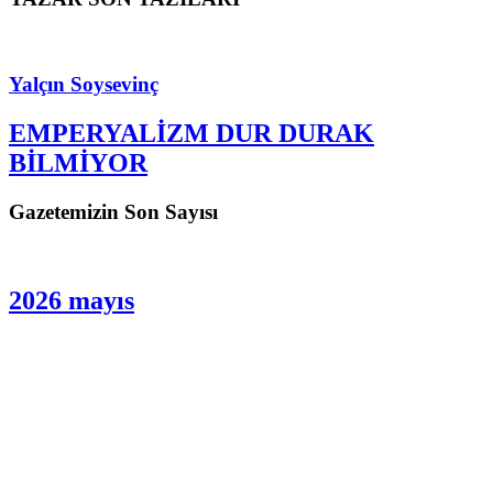
9 yıl önce katledilen öğretmen Şenay Aybüke Yalçın İYİ parti
Üsküdar ilçe Başkanlığı tarafından anıldı lokma hayrı
düzenlendi. Vatandaşlar tarafından ilgi ile izlenen etkinlikte
şehit öğretmen anıldı.
YAZAR SON YAZILARI
Yalçın Soysevinç
EMPERYALİZM DUR DURAK
BİLMİYOR
Gazetemizin Son Sayısı
2026 mayıs