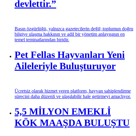
eleştiriden ders çıkaran
devlettir.”
Basın özgürlüğü, yalnızca gazetecilerin değil; toplumun doğru
bilgiye ulaşma hakkının ve adil bir yönetim anlayışının en
temel teminatlarından biridir.
Pet Fellas Hayvanları Yeni
Aileleriyle Buluşturuyor
Ücretsiz olarak hizmet veren platform, hayvan sahiplendirme
sürecini daha düzenli ve ulaşılabilir hale getirmeyi amaçlıyor.