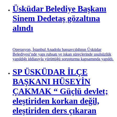
Hayatın ilk anı, bir bebeğin dünyaya gözlerini açtığı o ilk
saniye, geleceğin de inşa edilmeye başlandığı andır.
Üsküdar Belediye Başkanı
Sinem Dedetaş gözaltına
alındı
Operasyon, İstanbul Anadolu başsavcılığının Üsküdar
Belediyesi’nde yapı ruhsatı ve iskan süreçlerinde usulsüzlük
yapıldığı iddiasıyla yürüttüğü soruşturma kapsamında yapıldı.
SP ÜSKÜDAR İLÇE
BAŞKANI HÜSEYİN
ÇAKMAK “ Güçlü devlet;
eleştiriden korkan değil,