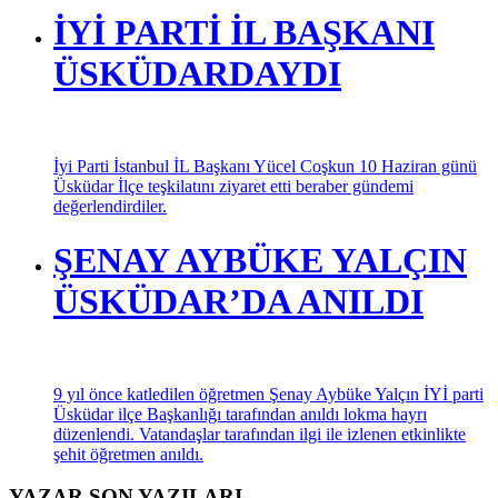
Saadet Partisi İstanbul Milletvekili Birol Aydın Ekonomik
Krizin Yanında Ahlak ve Adalet Krizi Yaşanıyor dedi.
İYİ PARTİ İL BAŞKANI
ÜSKÜDARDAYDI
İyi Parti İstanbul İL Başkanı Yücel Coşkun 10 Haziran günü
Üsküdar İlçe teşkilatını ziyaret etti beraber gündemi
değerlendirdiler.
ŞENAY AYBÜKE YALÇIN
ÜSKÜDAR’DA ANILDI