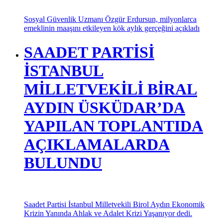
5,5 MİLYON EMEKLİ
KÖK MAAŞDA BULUŞTU
Sosyal Güvenlik Uzmanı Özgür Erdursun, milyonlarca
emeklinin maaşını etkileyen kök aylık gerçeğini açıkladı
SAADET PARTİSİ
İSTANBUL
MİLLETVEKİLİ BİRAL
AYDIN ÜSKÜDAR’DA
YAPILAN TOPLANTIDA
AÇIKLAMALARDA
BULUNDU