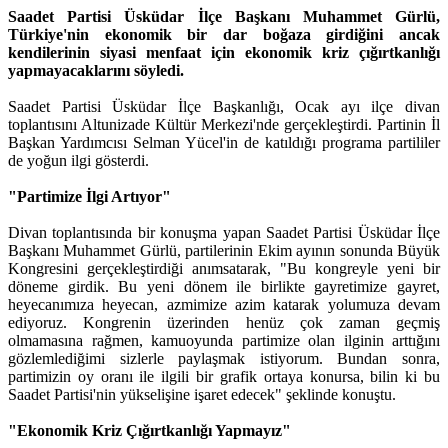
Saadet Partisi Üsküdar İlçe Başkanı Muhammet Gürlü,
Türkiye'nin ekonomik bir dar boğaza girdiğini ancak
kendilerinin siyasi menfaat için ekonomik kriz çığırtkanlığı
yapmayacaklarını söyledi.
Saadet Partisi Üsküdar İlçe Başkanlığı, Ocak ayı ilçe divan
toplantısını Altunizade Kültür Merkezi'nde gerçekleştirdi. Partinin İl
Başkan Yardımcısı Selman Yücel'in de katıldığı programa partililer
de yoğun ilgi gösterdi.
"Partimize İlgi Artıyor"
Divan toplantısında bir konuşma yapan Saadet Partisi Üsküdar İlçe
Başkanı Muhammet Gürlü, partilerinin Ekim ayının sonunda Büyük
Kongresini gerçekleştirdiği anımsatarak, "Bu kongreyle yeni bir
döneme girdik. Bu yeni dönem ile birlikte gayretimize gayret,
heyecanımıza heyecan, azmimize azim katarak yolumuza devam
ediyoruz. Kongrenin üzerinden henüz çok zaman geçmiş
olmamasına rağmen, kamuoyunda partimize olan ilginin arttığını
gözlemlediğimi sizlerle paylaşmak istiyorum. Bundan sonra,
partimizin oy oranı ile ilgili bir grafik ortaya konursa, bilin ki bu
Saadet Partisi'nin yükselişine işaret edecek" şeklinde konuştu.
"Ekonomik Kriz Çığırtkanlığı Yapmayız"