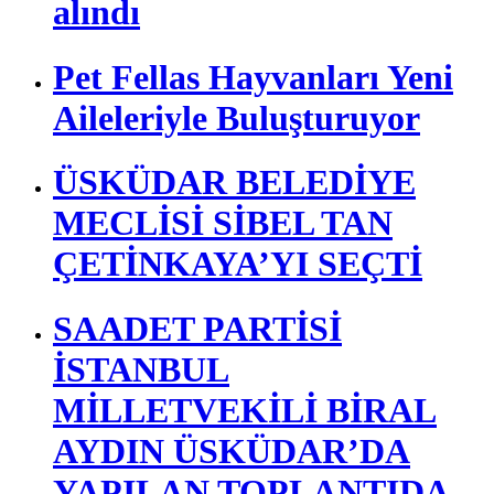
TÜTÜNCÜ OLDU
Üsküdar Belediye Başkanı
Sinem Dedetaş gözaltına
alındı
Pet Fellas Hayvanları Yeni
Aileleriyle Buluşturuyor
ÜSKÜDAR BELEDİYE
MECLİSİ SİBEL TAN
ÇETİNKAYA’YI SEÇTİ
SAADET PARTİSİ