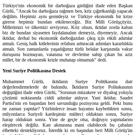
Türkiye'nin ekonomik bir darboğaza girdiğini ifade eden Başkan
Gürlü, "Ancak bu darboğaza rağmen ben, kriz çığırtkanlığı yapacak
değilim. Hepimiz aynı gemideyiz ve Türkiye ekonomik bir krize
girerse hepimiz bundan etkileneceğiz. Biz Milli Görüşçüyüz.
Milletimizi ve ülkemizi seviyoruz. Kriz olsun, iktidar zorda kalsın
biz de bundan siyaseten faydalanalım demeyiz, diyemeyiz. Ancak
iktidar, derhal bu ekonomik darboğazdan çıkış için etkili adımlar
atmalı. Geniş halk kitlelerinin refahını arttıracak adımları kararlılıkla
atmalı. Son zamanlarda yaşadığımız türlü belalar karşısında vakur
duruşunu bozmayan, vatanına ve devletine sahip çıkan bu aziz
millet, bir de ekonomik krizle muhatap olmamalı" dedi.
Yeni Suriye Politikasına Destek
Muhammet Gürlü, iktidarın Suriye Politikasına dair
değerlendirmelerde de bulundu. İktidarın Suriye Politakasının
değiştiğini ifade eden Gürlü, "Sorunun müzakere ve diyalog yoluyla
çözümü noktasında ciddi adımlar atılıyor. Yani iktidar, Saadet
Partisi'nin en başından beri savunduğu pozisyona geldi. Peki bunu
ne zaman yaptılar? Yüzbinlerce insan hayatını kaybettikten sonra,
milyonlarca Suriyeli kardeşimiz mülteci olduktan sonra, Suriye
harap olduktan sonra. Yine de geçte olsa, doğruyu yapmalarını
eleştirecek değiliz. Kan akmasına mani olabilecek bu çabaları
elbetteki destekliyoruz. İsterdik ki en başından beri Milli Görüş'ün