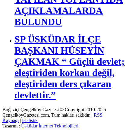
İSTANBUL
MİLLETVEKİLİ BİRAL
AYDIN ÜSKÜDAR’DA
YAPILAN TOPLANTIDA
AÇIKLAMALARDA
BULUNDU
SP ÜSKÜDAR İLÇE
BAŞKANI HÜSEYİN
ÇAKMAK “ Güçlü devlet;
eleştiriden korkan değil,
eleştiriden ders çıkaran
devlettir.”