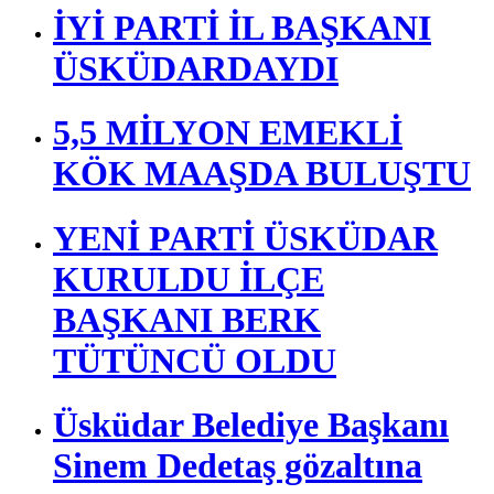
AÇIKLAMALAR
ŞENAY AYBÜKE YALÇIN
ÜSKÜDAR’DA ANILDI
İYİ PARTİ İL BAŞKANI
ÜSKÜDARDAYDI
5,5 MİLYON EMEKLİ
KÖK MAAŞDA BULUŞTU
YENİ PARTİ ÜSKÜDAR
KURULDU İLÇE
BAŞKANI BERK