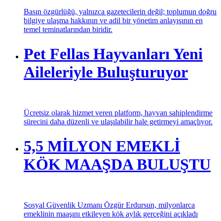
Basın özgürlüğü, yalnızca gazetecilerin değil; toplumun doğru
bilgiye ulaşma hakkının ve adil bir yönetim anlayışının en
temel teminatlarından biridir.
Pet Fellas Hayvanları Yeni
Aileleriyle Buluşturuyor
Ücretsiz olarak hizmet veren platform, hayvan sahiplendirme
sürecini daha düzenli ve ulaşılabilir hale getirmeyi amaçlıyor.
5,5 MİLYON EMEKLİ
KÖK MAAŞDA BULUŞTU
Sosyal Güvenlik Uzmanı Özgür Erdursun, milyonlarca
emeklinin maaşını etkileyen kök aylık gerçeğini açıkladı