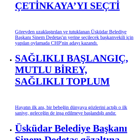
ÇETİNKAYA’YI SEÇTİ
Görevden uzaklaştırılan ve tutuklanan Üsküdar Belediye
Başkanı Sinem Dedetaş'ın yerine seçilecek başkanvekili için
yapılan oylamada CHP'nin adayı kazandı.
SAĞLIKLI BAŞLANGIÇ,
MUTLU BİREY,
SAĞLIKLI TOPLUM
Hayatın ilk anı, bir bebeğin dünyaya gözlerini açtığı o ilk
saniye, geleceğin de inşa edilmeye başlandığı andır.
Üsküdar Belediye Başkanı
Sinem Dedetaş gözaltına