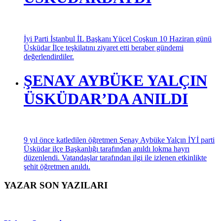
İyi Parti İstanbul İL Başkanı Yücel Coşkun 10 Haziran günü
Üsküdar İlçe teşkilatını ziyaret etti beraber gündemi
değerlendirdiler.
ŞENAY AYBÜKE YALÇIN
ÜSKÜDAR’DA ANILDI
9 yıl önce katledilen öğretmen Şenay Aybüke Yalçın İYİ parti
Üsküdar ilçe Başkanlığı tarafından anıldı lokma hayrı
düzenlendi. Vatandaşlar tarafından ilgi ile izlenen etkinlikte
şehit öğretmen anıldı.
YAZAR SON YAZILARI