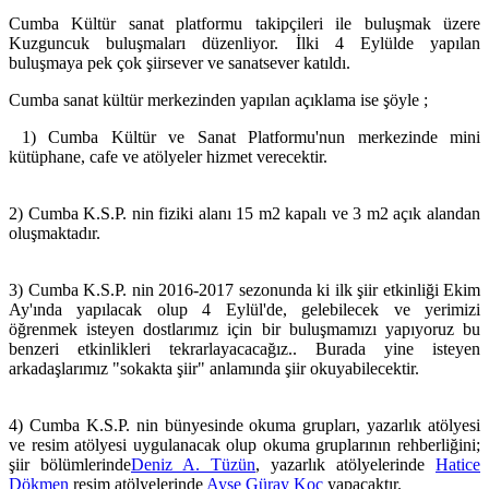
Cumba Kültür sanat platformu takipçileri ile buluşmak üzere
Kuzguncuk buluşmaları düzenliyor. İlki 4 Eylülde yapılan
buluşmaya pek çok şiirsever ve sanatsever katıldı.
Cumba sanat kültür merkezinden yapılan açıklama ise şöyle ;
1) Cumba Kültür ve Sanat Platformu'nun merkezinde mini
kütüphane, cafe ve atölyeler hizmet verecektir.
2) Cumba K.S.P. nin fiziki alanı 15 m2 kapalı ve 3 m2 açık alandan
oluşmaktadır.
3) Cumba K.S.P. nin 2016-2017 sezonunda ki ilk şiir etkinliği Ekim
Ay'ında yapılacak olup 4 Eylül'de, gelebilecek ve yerimizi
öğrenmek isteyen dostlarımız için bir buluşmamızı yapıyoruz bu
benzeri etkinlikleri tekrarlayacacağız.. Burada yine isteyen
arkadaşlarımız "sokakta şiir" anlamında şiir okuyabilecektir.
4) Cumba K.S.P. nin bünyesinde okuma grupları, yazarlık atölyesi
ve resim atölyesi uygulanacak olup okuma gruplarının rehberliğini;
şiir bölümlerinde
Deniz A. Tüzün
, yazarlık atölyelerinde
Hatice
Dökmen
resim atölyelerinde
Ayşe Güray Koç
yapacaktır.