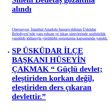
alındı
Operasyon, İstanbul Anadolu başsavcılığının Üsküdar
Belediyesi’nde yapı ruhsatı ve iskan süreçlerinde usulsüzlük
yapıldığı iddiasıyla yürüttüğü soruşturma kapsamında yapıldı.
SP ÜSKÜDAR İLÇE
BAŞKANI HÜSEYİN
ÇAKMAK “ Güçlü devlet;
eleştiriden korkan değil,
eleştiriden ders çıkaran
devlettir.”